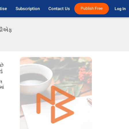
tise
Subscription
Contact Us
Publish Free
Log In 
પીડીએફ
છે
ું
ેલ
માં