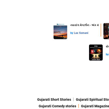
નવતરંગ મેગઝીન - અંક 4
by
Lax Somani
સે
b
Gujarati Short Stories
Gujarati Spiritual Sto
Gujarati Comedy stories
Gujarati Magazin