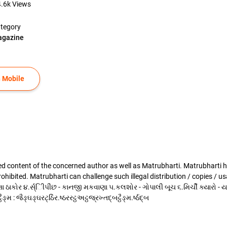
4.6k
Views
tegory
gazine
 Mobile
d content of the concerned author as well as Matrubharti. Matrubharti has
ly prohibited. Matrubharti can challenge such illegal distribution / copies
કાંક્ષા ઠાકોર ૪.ર્સ્િીપીંછ - કાનજી મકવાણા ૫.કલશોર - ગોપાલી બૂચ ૬.મિર્ચી ક્યારો -
 : જૈઙ્ઘઙ્ઘરટ્ઠિંર.ષ્ઠરરટ્ઠઅટ્ઠજ્રખ્તદ્બટ્ઠૈઙ્મ.ર્ષ્ઠદ્બ