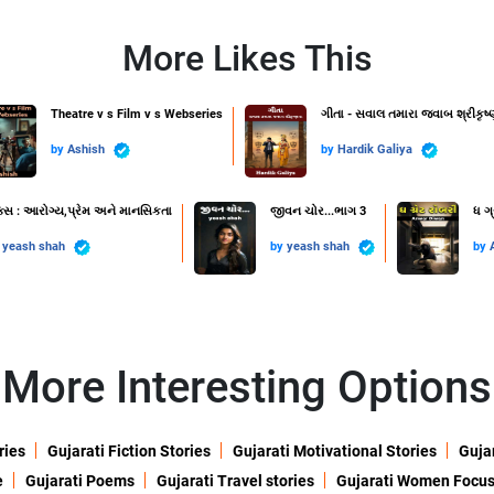
More Likes This
Theatre v s Film v s Webseries
ગીતા - સવાલ તમારા જવાબ શ્રીકૃષ્
by
Ashish
by
Hardik Galiya
ક્સ : આરોગ્ય,પ્રેમ અને માનસિકતા
જીવન ચોર...ભાગ 3
ધ ગ્
y
yeash shah
by
yeash shah
by
More Interesting Options
ries
Gujarati Fiction Stories
Gujarati Motivational Stories
Gujar
e
Gujarati Poems
Gujarati Travel stories
Gujarati Women Focu