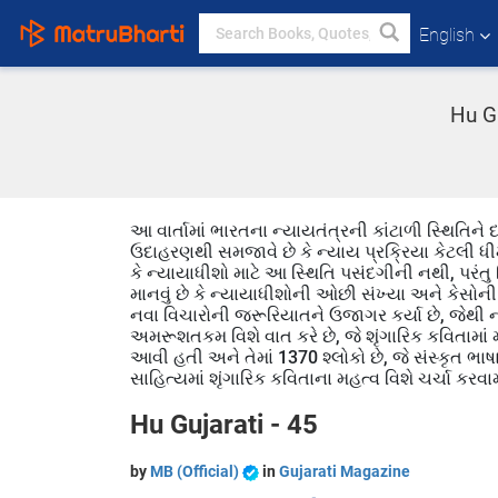
English
Hu Gu
આ વાર્તામાં ભારતના ન્યાયતંત્રની કાંટાળી સ્થિતિને
ઉદાહરણથી સમજાવે છે કે ન્યાય પ્રક્રિયા કેટલી ધીમી
કે ન્યાયાધીશો માટે આ સ્થિતિ પસંદગીની નથી, પરંતુ 
માનવું છે કે ન્યાયાધીશોની ઓછી સંખ્યા અને કેસોની
નવા વિચારોની જરૂરિયાતને ઉજાગર કર્યા છે, જેથી ન્યાય
અમરૂશતકમ વિશે વાત કરે છે, જે શૃંગારિક કવિતામાં મ
આવી હતી અને તેમાં 1370 શ્લોકો છે, જે સંસ્કૃત ભાષ
સાહિત્યમાં શૃંગારિક કવિતાના મહત્વ વિશે ચર્ચા કરવા
Hu Gujarati - 45
by
MB (Official)
in
Gujarati Magazine