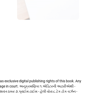
 exclusive digital publishing rights of this book. Any
 / usage in court. અનુક્રમણિકા ૧.એડિટરની અટારીએથી -
 યશવંત ઠક્કર ૭.પ્રાઈમ ટાઈમ - હેલી વોરા ૮.ટેક ટોક વર્ઝન -