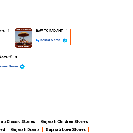
ણના - 1
RAW TO RADIANT - 1
by
Komal Mehta
રેટ રોબરી - 4
Anwar Diwan
ati Classic Stories
Gujarati Children Stories
sed
Gujarati Drama
Gujarati Love Stories