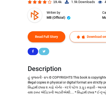
19.4k
1.9k
Downloads
Writen by
Ca
MB (Official)
Ma
Read Full Story
Download on
Description
હું ગુજરાતી - ૪૫ © COPYRIGHTS This book is copyrighte
illegal copies in physical or digital format are strict
સિદ્ધાર્થ છાયા ૨.કાફે કોર્નર - કંદર્પ પટેલ ૩.ફૂડ સફારી - આ
યશ ઠક્કર એડિટરની અટારીએથી.... * સિદ્ધાર્થ છાયા * ઈ-દ્બટ્ઠૈઙ્મ