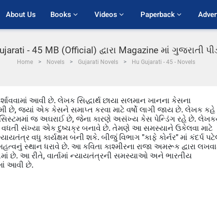
About Us
Books 
Videos 
Paperback 
Adver
jarati - 45 MB (Official) દ્વારા Magazine માં ગુજરાતી 
Home
Novels
Gujarati Novels
Hu Gujarati - 45 - Novels
 દર્શાવવામાં આવી છે. લેખક સિદ્ધાર્થ છાયા સલમાન ખાનના કેસના
 છે, જ્યાં એક કેસને સમાપ્ત કરવા માટે વર્ષો લાગી જાય છે. લેખક કહે 
સિસ્ટમમાં જ અઘરાઈ છે, જેના કારણે અસંખ્ય કેસ પેન્ડિંગ રહે છે. લેખકન
 વધતી સંખ્યા એક દુષ્ચક્ર બનાવે છે. તેમણે આ સમસ્યાને ઉકેલવા માટે
તંત્ર વધુ કાર્યક્ષમ બની શકે. બીજું વિભાગ "કાફે કોર્નર" માં કંદર્પ પટ
હત્વનું સ્થાન ધરાવે છે. આ કવિતા કાશ્મીરના રાજા અમરૂક દ્વારા લખવા
ામાં છે. આ રીતે, વાર્તામાં ન્યાયતંત્રની સમસ્યાઓ અને ભારતીય
માં આવી છે.