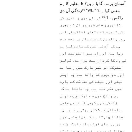
آسمان برسے گا یا نہیں؟ 5. تعلیم کا ہم
معنی کیا ہے؟ "ملالا" **زندگی آن دی
راکس - 1:** کہانی میں والدین کی
لڑائیوں، خاص طور پر ان کے بچوں
کی تربیت کے متعلق گفتگو کی گئی
ہے۔ والدین کے درمیان یہ بحث عام
ہے کہ آج کی نسل کے ساتھ کیا ہو
رہا ہے، اور اس میں انٹرنیٹ اور
ٹی وی کا کردار بہت بڑا ہے۔ کولین
اسٹوک، جو نیو یارک میں رہتا ہے
اور دو بچوں کا والد ہے، وہ اپنی
بیٹی اور بیٹے کی حفاظت کے بارے
میں فکر مند ہے۔ وہ جانتا ہے کہ
ہر پانچ میں سے ایک عورت اپنی
زندگی میں کبھی نہ کبھی جنسی
ہراسانی کا شکار ہوتی ہے۔ وہ یہ
جاننا چاہتا ہے کہ کیا جنسی طور
پر ہراساں کرنے والے لوگ ان سے
مختلف تربیت یا تعلیم حاصل کرتے