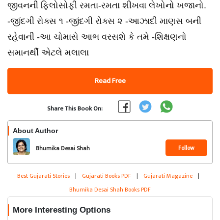
જીવનની ફિલોસોફી રમતા-રમતા શીખવા લેખોનો ખજાનો.
-જીંદગી રોક્સ ૧ -જીંદગી રોક્સ ૨ -આઝાદી માણસ બની
રહેવાની -આ ચોમાસે આભ વરસશે કે તમે -શિક્ષણનો
સમાનર્થી એટલે મલાલા
Read Free
Share This Book On:
About Author
Follow
Bhumika Desai Shah
Best Gujarati Stories
|
Gujarati Books PDF
|
Gujarati Magazine
|
Bhumika Desai Shah Books PDF
More Interesting Options