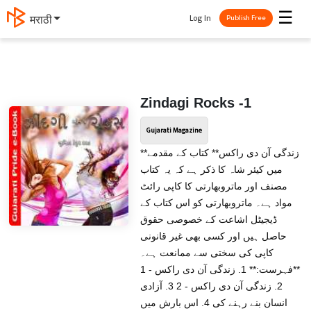
☰
Log In
मराठी
Publish Free
Zindagi Rocks -1
Gujarati Magazine
**زندگی آن دی راکس** کتاب کے مقدمے
میں کیئر شاہ کا ذکر ہے کہ یہ کتاب
مصنف اور ماتروبھارتی کا کاپی رائٹ
مواد ہے۔ ماتروبھارتی کو اس کتاب کے
ڈیجیٹل اشاعت کے خصوصی حقوق
حاصل ہیں اور کسی بھی غیر قانونی
کاپی کی سختی سے ممانعت ہے۔
**فہرست:** 1. زندگی آن دی راکس - 1
2. زندگی آن دی راکس - 2 3. آزادی
انسان بنے رہنے کی 4. اس بارش میں