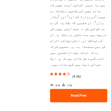
ہیں یا نہیں۔ کولین اپنے بچوں کے
ساتھ بچوں کی فلمیں دیکھتا ہے
جیسے "دی وزارڈ آف اوز" اور "سٹار
وارز"۔ ان فلموں کا مشاہدہ کرنے
سے کولین کو نہ صرف اپنی بچوں کی
تربیت میں مدد ملتی ہے بلکہ وہ ان
کے خیالات اور انٹرنیٹ کے اثرات
کو بھی سمجھتا ہے۔ وہ محسوس کرتا
ہے کہ اس کے بچے ان فلموں میں
اتنے گہرے جڑ جاتے ہیں کہ وہ ایک
خیالی دنیا میں کھو جاتے ہیں۔
(4.5k)
6.7k
2.3k
Read Free