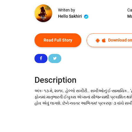
Writen by
Ca
Hello Sakhiri
Ma
Read Full Story
Download on
Description
અંકઃ ૧૩ મે, ૨૦૧૬. હેલ્લો સખીરી.. સખીઓનું ઈ-સામાયિક..
ફોનમાં માતૃભારતી ઈબુક્સ એપ્સનાં સૌજન્યથી પ્રકાશિત થશે
હોવ એવું લાગશે. છેને નવતર આભિગમ! પ્રકરણઃ ૩ વાંચે સખી