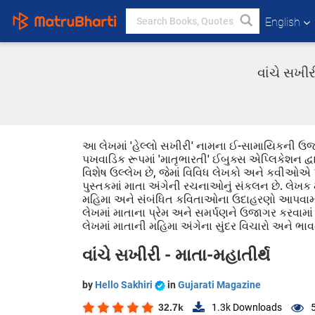
English
વાંચે સખીર
આ લેખમાં 'હેલ્લો સખીરી' નામના ઈ-સામાયિકની ઉજવ
પખવાડિક રૂપમાં 'માતૃભારતી' ઈબુક્સ એપ્લિકેશન દ્વારા
વિશેષ ઉલ્લેખ છે, જેમાં વિવિધ લેખકો અને કવીઓએ પ
પુસ્તકમાં માતા અંગેની રચનાઓનું સંકલન છે. લેખક મ
મહિમા અને સંબંધિત કવિતાઓના ઉદાહરણો આપવામા
લેખમાં માતાના પ્રેમ અને સમર્પણને ઉજાગર કરવામાં આવ
લેખમાં માતાની મહિમા અંગેના સુંદર વિચારો અને ભા
વાંચે સખીરી - માતા-મહાતીર્થ
by
Hello Sakhiri
in
Gujarati Magazine
32.7k
1.3k
Downloads