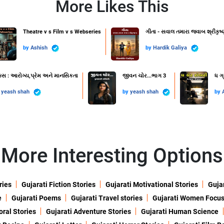
More Likes This
Theatre v s Film v s Webseries
ગીતા - સવાલ તમારા જવાબ શ્રીકૃષ્
by
Ashish
by
Hardik Galiya
ક્સ : આરોગ્ય,પ્રેમ અને માનસિકતા
જીવન ચોર...ભાગ 3
ધ ગ્
y
yeash shah
by
yeash shah
by
More Interesting Options
ries
Gujarati Fiction Stories
Gujarati Motivational Stories
Gujar
e
Gujarati Poems
Gujarati Travel stories
Gujarati Women Focu
oral Stories
Gujarati Adventure Stories
Gujarati Human Science