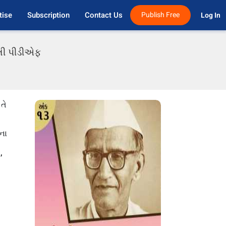
tise
Subscription
Contact Us
Publish Free
Log In 
રાતી પીડીએફ
તે
ના
,