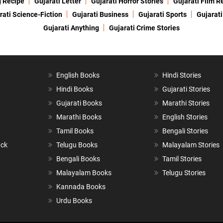
g Recipe
Gujarati Letter
Gujarati Horror Stories
Gujarati Film R
rati Science-Fiction
Gujarati Business
Gujarati Sports
Gujarati
Gujarati Anything
Gujarati Crime Stories
English Books
Hindi Stories
Hindi Books
Gujarati Stories
Gujarati Books
Marathi Stories
Marathi Books
English Stories
Tamil Books
Bengali Stories
ack
Telugu Books
Malayalam Stories
Bengali Books
Tamil Stories
Malayalam Books
Telugu Stories
Kannada Books
Urdu Books