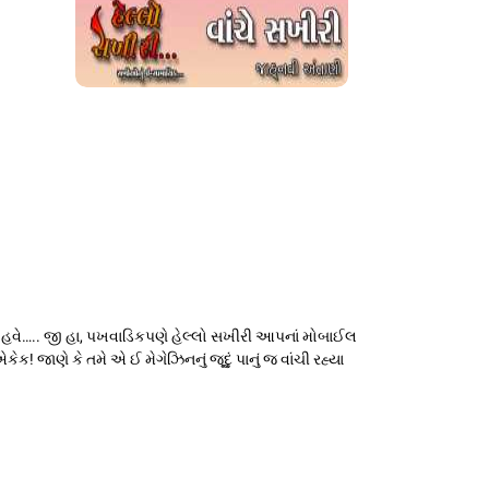
ે હવે….. જી હા, પખવાડિકપણે હેલ્લો સખીરી આપનાં મોબાઈલ
જાણે કે તમે એ ઈ મેગેઝિનનું જૂદું પાનું જ વાંચી રહ્યા