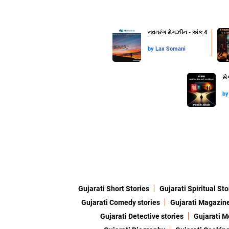
નવતરંગ મેગઝીન - અંક 4
by
Lax Somani
સે
b
Gujarati Short Stories
Gujarati Spiritual Sto
Gujarati Comedy stories
Gujarati Magazin
Gujarati Detective stories
Gujarati M