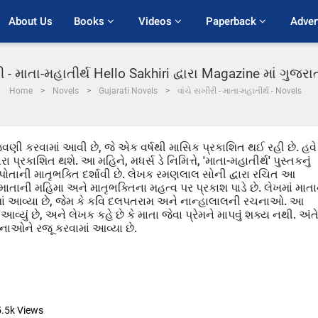
About Us
Books 
Videos 
Paperback 
Adver
ી - માતા-મહાતીર્થ Hello Sakhiri દ્વારા Magazine માં ગુજ
Home
Novels
Gujarati Novels
વાંચે સખીરી - માતા-મહાતીર્થ - Novels
ણી કરવામાં આવી છે, જે એક વર્ષથી માસિક પ્રકાશિત થઈ રહી છે. હવે 
 પ્રકાશિત થશે. આ મહિને, મધર્સ ડે નિમિત્તે, 'માતા-મહાતીર્થ' પુસ્તકનું
ોતાની માતૃભક્તિ દર્શાવી છે. લેખક રમણલાલ સોની દ્વારા રચિત આ
ાતાની મહિમા અને માતૃભક્તિના મહત્વ પર પ્રકાશ પાડે છે. લેખમાં માતા
ં આવ્યા છે, જેમ કે કવિ દલપતરામ અને નાન્હાલાલની રચનાઓ. આ
્યું છે, અને લેખક કહે છે કે માતા જેવા પ્રેમને માપવું શક્ય નથી. અંતે
વનાઓને રજૂ કરવામાં આવ્યા છે.
5.5k
Views