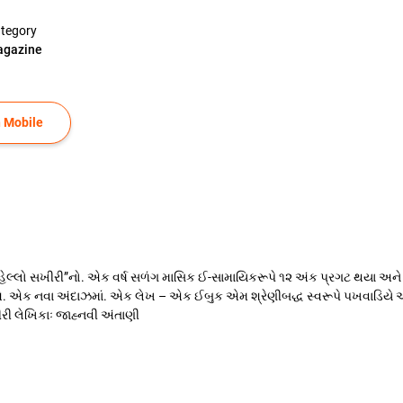
tegory
gazine
 Mobile
 ‘હેલ્લો સખીરી”નો. એક વર્ષ સળંગ માસિક ઈ-સામાયિકરૂપે ૧૨ અંક પ્રગટ થયા અન
. એક નવા અંદાઝમાં. એક લેખ – એક ઈબુક એમ શ્રેણીબદ્ધ સ્વરૂપે પખવાડિયે એકેક! 
રી લેખિકાઃ જાહ્નવી અંતાણી