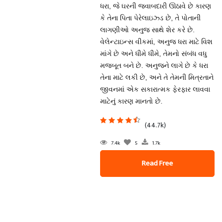
ધરા, જે ઘરની જવાબદારી ઊઠાવે છે કારણ
કે તેના પિતા પેરેલાઇઝ્ડ છે, તે પોતાની
લાગણીઓ અનુજ સાથે શેર કરે છે.
વેલેન્ટાઇન્સ વીકમાં, અનુજ ધરા માટે વિશ
માંગે છે અને ધીમે ધીમે, તેમનો સંબંધ વધુ
મજબૂત બને છે. અનુજને લાગે છે કે ધરા
તેના માટે લકી છે, અને તે તેમની મિત્રતાને
જીવનમાં એક સકારાત્મક ફેરફાર લાવવા
માટેનું કારણ માનતો છે.
(44.7k)
7.4k
5
1.7k
Read Free