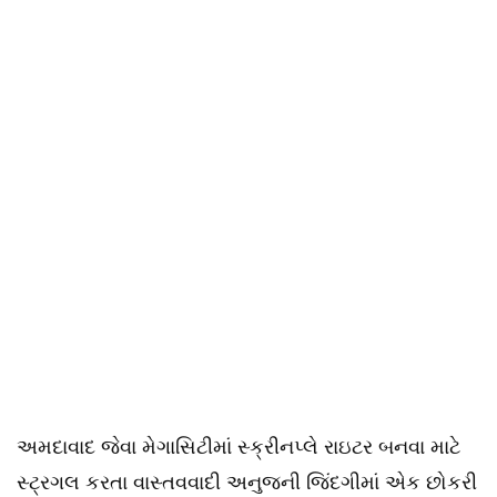
અમદાવાદ જેવા મેગાસિટીમાં સ્ક્રીનપ્લે રાઇટર બનવા માટે
સ્ટ્રગલ કરતા વાસ્તવવાદી અનુજની જિંદગીમાં એક છોકરી