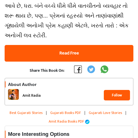
આવે છે, ધરા. બંને વચ્ચે ધીમે ધીમે વાતચીતનો વ્યવહાર તો
શરૂ થાય છે, પણ... પ્રેમનાં રહસ્યો અને તાણાંવાણાંથી
ગૂંથાયેલી અનોખી પ્રેમ કહાણી એટલે, ખરતો તારો : એક
અનોખી લવ સ્ટોરી.
Read Free
Share This Book On:
About Author
Follow
Amit Radia
Best Gujarati Stories
|
Gujarati Books PDF
|
Gujarati Love Stories
|
Amit Radia Books PDF
More Interesting Options