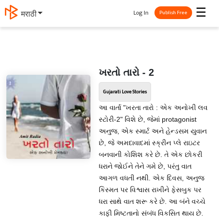
☰
Log In
मराठी
Publish Free
ખરતો તારો - 2
Gujarati Love Stories
આ વાર્તા "ખરતા તારો : એક અનોખી લવ
સ્ટોરી-2" વિશે છે, જેમાં protagonist
અનુજ, એક સ્માર્ટ અને હેન્ડસમ યુવાન
છે, જે અમદાવાદમાં સ્ક્રીન પ્લે રાઇટર
બનવાની કોશિશ કરે છે. તે એક છોકરી
ધરાને જોઈને તેને ગમે છે, પરંતુ વાત
આગળ વધતી નથી. એક દિવસ, અનુજ
કિસ્મત પર વિશ્વાસ રાખીને ફેસબુક પર
ધરા સાથે વાત શરૂ કરે છે. આ બંને વચ્ચે
કાફી મિષ્ટતાનો સંબંધ વિકસિત થાય છે.