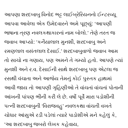
આપણા શરદબાબુ વિનોદ ભટ્ટ લાઈબ્રેરિયનનો ઈન્ટરવ્યૂ
આપવા આવેલા એક ઉમેદવારને અમે પૂછ્યું: ‘આપણી
ભાષાના ત્રણ નવલકથાકારનાં નામ બોલો.’ તેણે તરત જ
જવાબ આપ્યો: ‘કનૈયાલાલ મુનશી, શરદબાબુ અને
રમણલાલ વસંતલાલ દેસાઈ.’ શરદબાબુવાળો જવાબ આમ
તો સાચો ના ગણાય, પણ અમને તે ગમ્યો હતો. આપણે ત્યાં
મુનશી અને ર.વ. દેસાઈની સાથે શરદબાબુ પણ એટલા જ
રસથી વંચાતા અને આજેય તેમનું કોઈ પુસ્તક હાથમાં
આવી જાય તો આપણી ગૃહિણીઓ તે વાંચતાં વાંચતાં પોતાની
આંખની પાંપણ ભીની કરી લે છે. વર્ષો પૂર્વે મારા પડોશીની
પત્ની શરદબાબુની ‘વિરાજવહુ’ નવલકથા વાંચતી વખતે
ચોધાર આંસુએ રડી પડેલાં ત્યારે પાડોશીએ મને કહેલું કે,
‘આ શરદબાબુ જબરો લેખક કહેવાય,