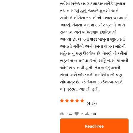
સર્વેમાં શ્રેષ્ઠ નવલકથાકાર તરીકે પ્રથમ
સ્થાન મળ્યું હતું, જ્યારે મુનશી અને
ટાગોરને નીચેના સ્થાનોએ સ્થાન આપવામાં
આવ્યું. તેમના આદર્શ ટાગોર પ્રત્યે અતિ
સન્માન અને ભક્તિભાવ દર્શાવવામાં
આવ્યો છે. લેખમાં શરદબાબુના જીવનમાં
આવતી ગરીબી અને તેમના લેખન માટેની
મહેનતનું પણ ઉલ્લેખ છે. તેમણે નોકરીમાં
સફળતા ન મળવા છતાં, સાહિત્યમાં પોતાની
ઓળખ બનાવી હતી. તેમનાં જીવનની
સંઘર્ષ અને ભોજનની કમીની વાતો પણ
નોંધપાત્ર છે, જે તેમના સર્જનાત્મકતાને
વધુ પ્રેરણા આપતી હતી.
(4.5k)
8.4k
2
1.8k
Read Free