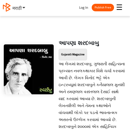
☰
Log In
मराठी
Publish Free
આપણા શરદબાબુ
Gujarati Magazine
આ લેખમાં શરદબાબુ, ગુજરાતી સાહિત્યના
પ્રખ્યાત નવલકથાકાર વિશે ચર્ચા કરવામાં
આવી છે. લેખક વિનોદ ભટ્ટે એક
ઇન્ટરવ્યૂમાં શરદબાબુને કનૈયાલાલ મુનશી
અને રમણલાલ વસંતલાલ દેસાઈ સાથે
યાદ કરવામાં આવ્યા છે. શરદબાબુની
લેખનશૈલી અને તેમના કથાઓને
વાંચવાથી લોકો પર પડતો ભાવનાત્મક
અસરનો ઉલ્લેખ કરવામાં આવ્યો છે.
શરદબાબુને ૨૦૦૦માં એક સાહિત્યિક