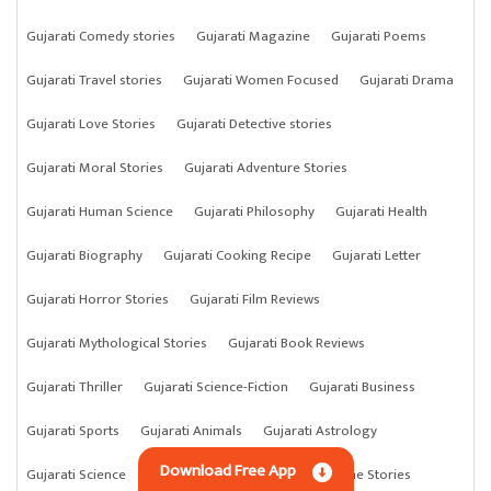
Gujarati Comedy stories
Gujarati Magazine
Gujarati Poems
Gujarati Travel stories
Gujarati Women Focused
Gujarati Drama
Gujarati Love Stories
Gujarati Detective stories
Gujarati Moral Stories
Gujarati Adventure Stories
Gujarati Human Science
Gujarati Philosophy
Gujarati Health
Gujarati Biography
Gujarati Cooking Recipe
Gujarati Letter
Gujarati Horror Stories
Gujarati Film Reviews
Gujarati Mythological Stories
Gujarati Book Reviews
Gujarati Thriller
Gujarati Science-Fiction
Gujarati Business
Gujarati Sports
Gujarati Animals
Gujarati Astrology
Download Free App
Gujarati Science
Gujarati Anything
Gujarati Crime Stories