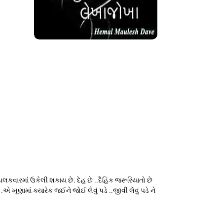
કવારમાં ઉકેલી શકાય છે. દેહ છે ..દૈહિક જરૂરિયાતો છે
 ખૂણામાં ક્યારેક જઈને જોઈ લેવું પડે ..જીવી લેવું પડે ને