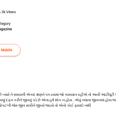
6.3k
Views
tegory
gazine
 Mobile
 ત્યારે તે સમયની એકાદ ક્ષણને પકડવામાં જો કામયાબ રહીએ તો આવી આંટીઘૂંટી પલ
ઘણું દફન કરીને જીવવું પડે છે એના હર્ષ શોક ન હોય ..એવું બધાના જીવનમાં હોય જ .એ
‘પોપટ’ની જેમ જીવ રાખીને જીવ્યે જઇયે તો એનો કોઈ ફાયદો નથી