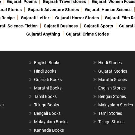
e
Gujarati Poems
Gujarati Travel stories
Gujarati Women Focu
oral Stories
Gujarati Adventure Stories
Gujarati Human Science
g Recipe
Gujarati Letter
Gujarati Horror Stories
Gujarati Film R
rati Science-Fiction
Gujarati Business
Gujarati Sports
Gujarati
Gujarati Anything
Gujarati Crime Stories
English Books
Hindi Stories
Hindi Books
Gujarati Stories
Gujarati Books
Marathi Stories
Marathi Books
English Stories
Tamil Books
Bengali Stories
ack
Telugu Books
Malayalam Stories
Bengali Books
Tamil Stories
Malayalam Books
Telugu Stories
Kannada Books