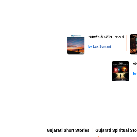
નવતરંગ મેગઝીન - અંક 4
by
Lax Somani
સે
b
Gujarati Short Stories
Gujarati Spiritual Sto