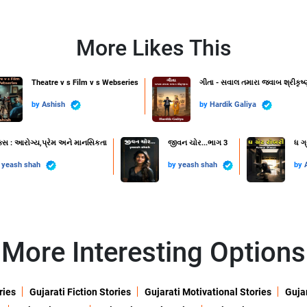
More Likes This
Theatre v s Film v s Webseries
ગીતા - સવાલ તમારા જવાબ શ્રીકૃષ્
by
Ashish
by
Hardik Galiya
ક્સ : આરોગ્ય,પ્રેમ અને માનસિકતા
જીવન ચોર...ભાગ 3
ધ ગ્
y
yeash shah
by
yeash shah
by
More Interesting Options
ries
Gujarati Fiction Stories
Gujarati Motivational Stories
Gujar