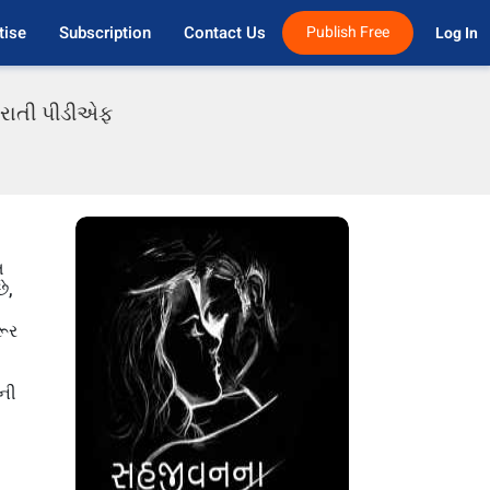
tise
Subscription
Contact Us
Publish Free
Log In 
જરાતી પીડીએફ
િ
ે,
રૂર
બની