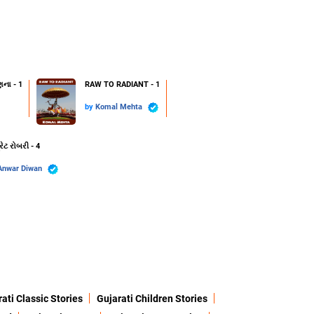
ણના - 1
RAW TO RADIANT - 1
by
Komal Mehta
રેટ રોબરી - 4
Anwar Diwan
ati Classic Stories
Gujarati Children Stories