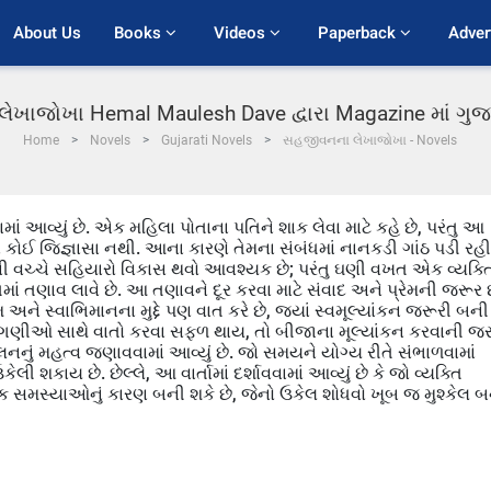
About Us
Books 
Videos 
Paperback 
Adver
ખાજોખા Hemal Maulesh Dave દ્વારા Magazine માં ગુ
Home
Novels
Gujarati Novels
સહજીવનના લેખાજોખા - Novels
ાવવામાં આવ્યું છે. એક મહિલા પોતાના પતિને શાક લેવા માટે કહે છે, પરંતુ આ
ાં કોઈ જિજ્ઞાસા નથી. આના કારણે તેમના સંબંધમાં નાનકડી ગાંઠ પડી રહી
તેમની વચ્ચે સહિયારો વિકાસ થવો આવશ્યક છે; પરંતુ ઘણી વખત એક વ્યક્ત
ંધમાં તણાવ લાવે છે. આ તણાવને દૂર કરવા માટે સંવાદ અને પ્રેમની જરૂર છ
મ અને સ્વાભિમાનના મુદ્દે પણ વાત કરે છે, જ્યાં સ્વમૂલ્યાંકન જરૂરી બની
લાગણીઓ સાથે વાતો કરવા સફળ થાય, તો બીજાના મૂલ્યાંકન કરવાની જ
નનું મહત્વ જણાવવામાં આવ્યું છે. જો સમયને યોગ્ય રીતે સંભાળવામાં
શકાય છે. છેલ્લે, આ વાર્તામાં દર્શાવવામાં આવ્યું છે કે જો વ્યક્તિ
ક સમસ્યાઓનું કારણ બની શકે છે, જેનો ઉકેલ શોધવો ખૂબ જ મુશ્કેલ 