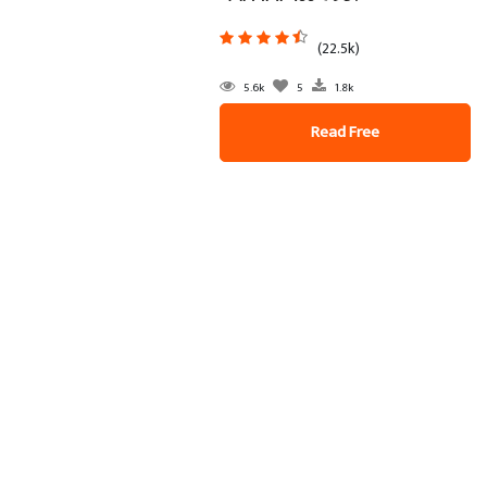
(22.5k)
5.6k
5
1.8k
Read Free