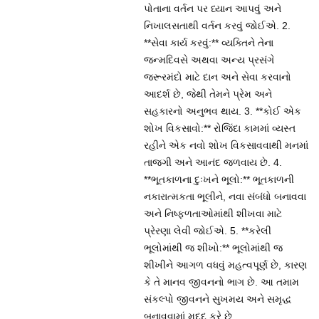
પોતાના વર્તન પર ધ્યાન આપવું અને
નિખાલસતાથી વર્તન કરવું જોઈએ. 2.
**સેવા કાર્ય કરવું:** વ્યક્તિને તેના
જન્મદિવસે અથવા અન્ય પ્રસંગે
જરૂરમંદો માટે દાન અને સેવા કરવાનો
આદર્શ છે, જેથી તેમને પ્રેમ અને
સહકારનો અનુભવ થાય. 3. **કોઈ એક
શોખ વિકસાવો:** રોજિંદા કામમાં વ્યસ્ત
રહીને એક નવો શોખ વિકસાવવાથી મનમાં
તાજગી અને આનંદ જળવાય છે. 4.
**ભૂતકાળના દુઃખને ભૂલો:** ભૂતકાળની
નકારાત્મકતા ભૂલીને, નવા સંબંધો બનાવવા
અને નિષ્ફળતાઓમાંથી શીખવા માટે
પ્રેરણા લેવી જોઈએ. 5. **કરેલી
ભૂલોમાંથી જ શીખો:** ભૂલોમાંથી જ
શીખીને આગળ વધવું મહત્વપૂર્ણ છે, કારણ
કે તે માનવ જીવનનો ભાગ છે. આ તમામ
સંકલ્પો જીવનને સુખમય અને સમૃદ્ધ
બનાવવામાં મદદ કરે છે.