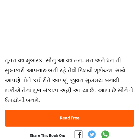
નૂતન વર્ષ મુબારક. સૌનુ આ વર્ષ તન- મન અને ધન ની
સુખાકારી આપનારુ બની રહે તેવી દિલથી શુભેચ્છા. સાથે
આપણે પોતે કઈ રીતે આપણું જીવન સુખમય બનાવી
શકીએ તેનાં શુભ સંકલ્પ અહીં આપ્યા છે. આશા છે સૌને તે
ઉપયોગી બનશે.
Read Free
Share This Book On: