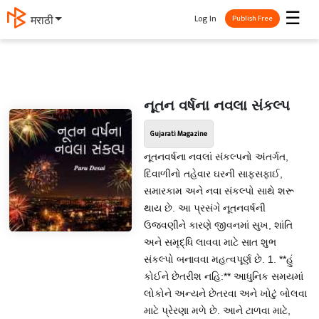
☰
Log In
தமிழ்
Publish Free
નૂતન વર્ષના નવલા સંકલ્પ
Gujarati Magazine
નૂતનવર્ષના નવલાં સંકલ્પનો અંતર્ગત,
દિવાળીનો તહેવાર ઘરની સાફસફાઈ,
સમારકામ અને નવા સંકલ્પો સાથે શરૂ
થાય છે. આ પ્રસંગે નૂતનવર્ષની
ઉજવણીને કારણે જીવનમાં સુખ, શાંતિ
અને સમૃદ્ધિ લાવવા માટે સાત શુભ
સંકલ્પો બનાવવા મહત્વપૂર્ણ છે. 1. **હું
કોઈને છેતરીશ નહિ:** આધુનિક સમયમાં
લોકોને અન્યને છેતરવા અને ખોટું બોલવા
માટે પ્રેરણા મળે છે. આને ટાળવા માટે,