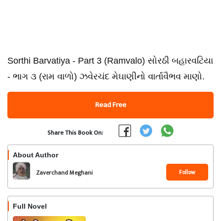
Sorthi Barvatiya - Part 3 (Ramvalo) સોરઠી બહારવટિયા
- ભાગ ૩ (રામ વાળો) ઝવેરચંદ મેઘાણીનો વાર્તાવૈભવ માણો.
Read Free
Share This Book On:
About Author
Follow
Zaverchand Meghani
Full Novel