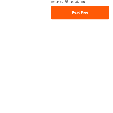
43.2k
30
11.1k
Read Free