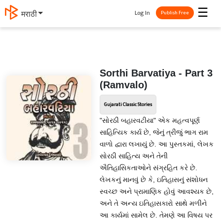
☰
Log In
मराठी
Publish Free
Sorthi Barvatiya - Part 3
(Ramvalo)
Gujarati Classic Stories
"સોરઠી બહારવટીયા" એક મહત્વપૂર્ણ
સાહિત્યિક કાર્ય છે, જેનું ત્રીજું ભાગ રામ
વાળો દ્વારા લખાયું છે. આ પુસ્તકમાં, લેખક
સોરઠી સાહિત્ય અને તેની
ઐતિહાસિકતાઓને સંગ્રહિત કરે છે.
લેખકનું માનવું છે કે, ઇતિહાસનું સંશોધન
સ્વચ્છ અને પ્રામાણિક હોવું આવશ્યક છે,
અને તે અન્ય ઇતિહાસકારો સાથે મળીને
આ કાર્યમાં સામેલ છે. તેમણે આ વિષય પર