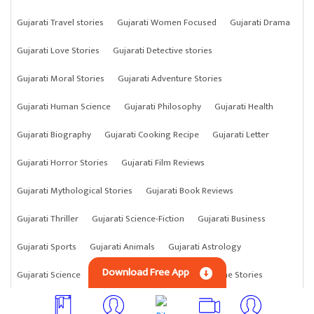
Gujarati Travel stories
Gujarati Women Focused
Gujarati Drama
Gujarati Love Stories
Gujarati Detective stories
Gujarati Moral Stories
Gujarati Adventure Stories
Gujarati Human Science
Gujarati Philosophy
Gujarati Health
Gujarati Biography
Gujarati Cooking Recipe
Gujarati Letter
Gujarati Horror Stories
Gujarati Film Reviews
Gujarati Mythological Stories
Gujarati Book Reviews
Gujarati Thriller
Gujarati Science-Fiction
Gujarati Business
Gujarati Sports
Gujarati Animals
Gujarati Astrology
Download Free App
Gujarati Science
Gujarati Anything
Gujarati Crime Stories