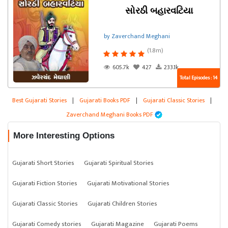
સોરઠી બહારવટિયા
by Zaverchand Meghani
(1.8m)
605.7k
427
233.1k
Total Episodes : 14
Best Gujarati Stories
|
Gujarati Books PDF
|
Gujarati Classic Stories
|
Zaverchand Meghani Books PDF
More Interesting Options
Gujarati Short Stories
Gujarati Spiritual Stories
Gujarati Fiction Stories
Gujarati Motivational Stories
Gujarati Classic Stories
Gujarati Children Stories
Gujarati Comedy stories
Gujarati Magazine
Gujarati Poems