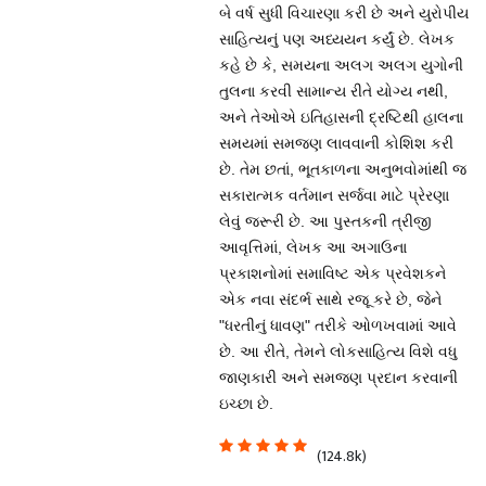
બે વર્ષ સુધી વિચારણા કરી છે અને યુરોપીય
સાહિત્યનું પણ અધ્યયન કર્યું છે. લેખક
કહે છે કે, સમયના અલગ અલગ યુગોની
તુલના કરવી સામાન્ય રીતે યોગ્ય નથી,
અને તેઓએ ઇતિહાસની દ્રષ્ટિથી હાલના
સમયમાં સમજણ લાવવાની કોશિશ કરી
છે. તેમ છતાં, ભૂતકાળના અનુભવોમાંથી જ
સકારાત્મક વર્તમાન સર્જવા માટે પ્રેરણા
લેવું જરૂરી છે. આ પુસ્તકની ત્રીજી
આવૃત્તિમાં, લેખક આ અગાઉના
પ્રકાશનોમાં સમાવિષ્ટ એક પ્રવેશકને
એક નવા સંદર્ભ સાથે રજૂ કરે છે, જેને
"ધરતીનું ધાવણ" તરીકે ઓળખવામાં આવે
છે. આ રીતે, તેમને લોકસાહિત્ય વિશે વધુ
જાણકારી અને સમજણ પ્રદાન કરવાની
ઇચ્છા છે.
(124.8k)