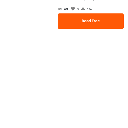
6.1k
3
1.6k
Read Free