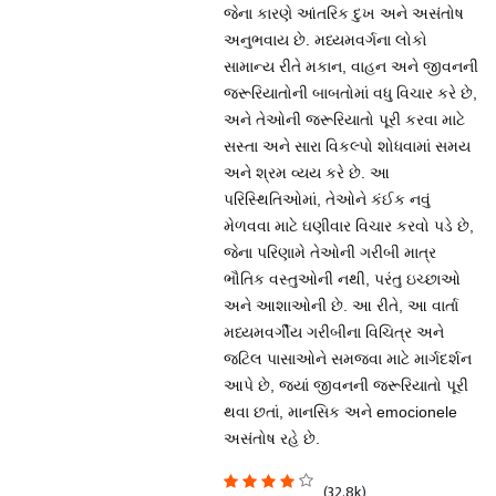
જેના કારણે આંતરિક દુખ અને અસંતોષ
અનુભવાય છે. મધ્યમવર્ગના લોકો
સામાન્ય રીતે મકાન, વાહન અને જીવનની
જરૂરિયાતોની બાબતોમાં વધુ વિચાર કરે છે,
અને તેઓની જરૂરિયાતો પૂરી કરવા માટે
સસ્તા અને સારા વિકલ્પો શોધવામાં સમય
અને શ્રમ વ્યય કરે છે. આ
પરિસ્થિતિઓમાં, તેઓને કંઈક નવું
મેળવવા માટે ઘણીવાર વિચાર કરવો પડે છે,
જેના પરિણામે તેઓની ગરીબી માત્ર
ભૌતિક વસ્તુઓની નથી, પરંતુ ઇચ્છાઓ
અને આશાઓની છે. આ રીતે, આ વાર્તા
મધ્યમવર્ગીય ગરીબીના વિચિત્ર અને
જટિલ પાસાઓને સમજવા માટે માર્ગદર્શન
આપે છે, જ્યાં જીવનની જરૂરિયાતો પૂરી
થવા છતાં, માનસિક અને emocionele
અસંતોષ રહે છે.
(32.8k)