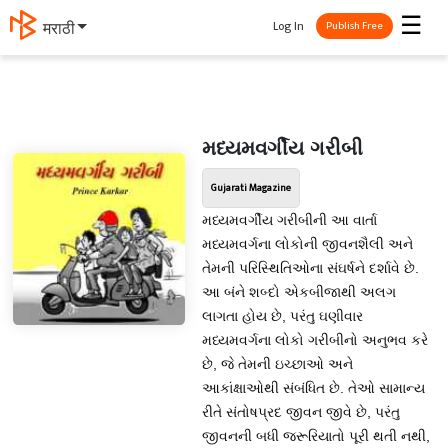
☰
Log In
मराठी
Publish Free
મધ્યમવર્ગીય ગરીબી
Gujarati Magazine
મધ્યમવર્ગીય ગરીબીની આ વાર્તા
મધ્યમવર્ગના લોકોની જીવનશૈલી અને
તેમની પરિસ્થિતિઓના સંઘર્ષને દર્શાવે છે.
આ બંને શબ્દો એકબીજાથી અલગ
લાગતા હોય છે, પરંતુ ઘણીવાર
મધ્યમવર્ગના લોકો ગરીબીનો અનુભવ કરે
છે, જે તેમની ઇચ્છાઓ અને
આકાંક્ષાઓથી સંબંધિત છે. તેઓ સામાન્ય
રીતે સંતોષપ્રદ જીવન જીવે છે, પરંતુ
જીવનની બધી જરૂરિયાતો પૂરી થતી નથી,