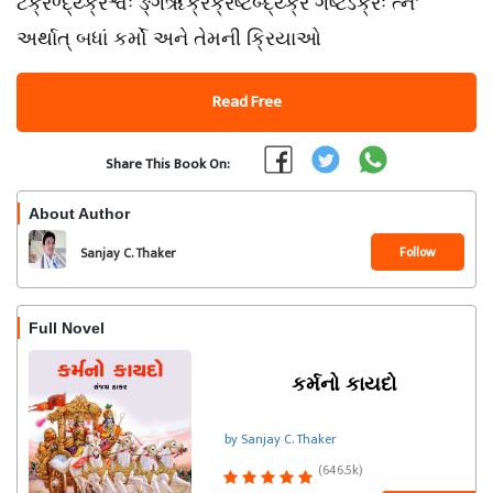
ટક્રળ્દ્ય્ક્રશ્વઃ ઙ્ગેંૠક્રક્રષ્ટબ્દ્ય્ક્ર ગષ્ટઽક્રઃ ત્ન’
અર્થાત્‌ બધાં કર્મો અને તેમની ક્રિયાઓ
Read Free
Share This Book On:
About Author
Follow
Sanjay C. Thaker
Full Novel
કર્મનો કાયદો
by Sanjay C. Thaker
(646.5k)