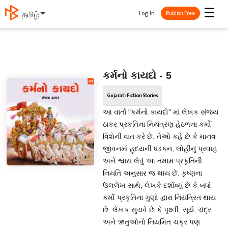
☰
Log In
தமிழ்
Publish Free
કર્મનો કાયદો - 5
Gujarati Fiction Stories
આ વાર્તા "કર્મનો કાયદો" માં લેખક સંજય
ઠાકર પ્રકૃતિના નિયંત્રણ હેઠળના કર્મો
વિશેની વાત કરે છે. તેઓ કહે છે કે માનવ
જીવનમાં હૃદયની ધડકન, લોહીનું પ્રવાહ
અને શ્વાસ લેવું આ તમામ પ્રકૃતિની
નિયતિ અનુસાર જ થાય છે. કૃષ્ણના
ઉલલેખ સાથે, લેખકે દર્શાવ્યું છે કે બધાં
કર્મો પ્રકૃતિના ગુણો દ્વારા નિયંત્રિત થાય
છે. લેખક સુચવે છે કે પૃથ્વી, સૂર્ય, ચંદ્ર
અને ઋતુઓનો નિયમિત ચક્ર પણ