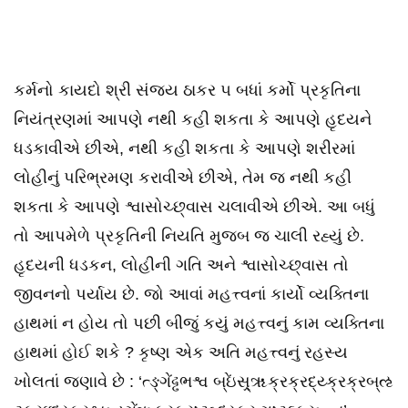
કર્મનો કાયદો શ્રી સંજય ઠાકર ૫ બધાં કર્મો પ્રકૃતિના
નિયંત્રણમાં આપણે નથી કહી શકતા કે આપણે હૃદયને
ધડકાવીએ છીએ, નથી કહી શકતા કે આપણે શરીરમાં
લોહીનું પરિભ્રમણ કરાવીએ છીએ, તેમ જ નથી કહી
શકતા કે આપણે શ્વાસોચ્છ્‌વાસ ચલાવીએ છીએ. આ બધું
તો આપમેળે પ્રકૃતિની નિયતિ મુજબ જ ચાલી રહ્યું છે.
હૃદયની ધડકન, લોહીની ગતિ અને શ્વાસોચ્છ્‌વાસ તો
જીવનનો પર્યાય છે. જો આવાં મહત્ત્વનાં કાર્યો વ્યક્તિના
હાથમાં ન હોય તો પછી બીજું કયું મહત્ત્વનું કામ વ્યક્તિના
હાથમાં હોઈ શકે ? કૃષ્ણ એક અતિ મહત્ત્વનું રહસ્ય
ખોલતાં જણાવે છે : ‘ત્ઙ્ગેંઢ્ઢભશ્વ બ્ઇેંસ્ર્ૠક્રક્રદ્ય્ક્રક્રબ્ઌ