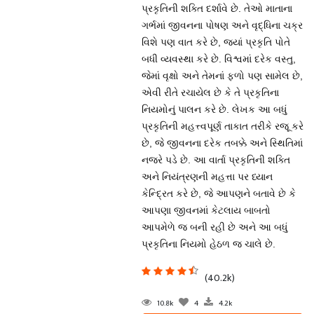
પ્રકૃતિની શક્તિ દર્શાવે છે. તેઓ માતાના
ગર્ભમાં જીવનના પોષણ અને વૃદ્ધિના ચક્ર
વિશે પણ વાત કરે છે, જ્યાં પ્રકૃતિ પોતે
બધી વ્યવસ્થા કરે છે. વિશ્વમાં દરેક વસ્તુ,
જેમાં વૃક્ષો અને તેમનાં ફળો પણ સામેલ છે,
એવી રીતે રચાયેલ છે કે તે પ્રકૃતિના
નિયમોનું પાલન કરે છે. લેખક આ બધું
પ્રકૃતિની મહત્ત્વપૂર્ણ તાકાત તરીકે રજૂ કરે
છે, જે જીવનના દરેક તબક્કે અને સ્થિતિમાં
નજરે પડે છે. આ વાર્તા પ્રકૃતિની શક્તિ
અને નિયંત્રણની મહત્તા પર ધ્યાન
કેન્દ્રિત કરે છે, જે આપણને બતાવે છે કે
આપણા જીવનમાં કેટલાય બાબતો
આપમેળે જ બની રહી છે અને આ બધું
પ્રકૃતિના નિયમો હેઠળ જ ચાલે છે.
(40.2k)
10.8k
4
4.2k