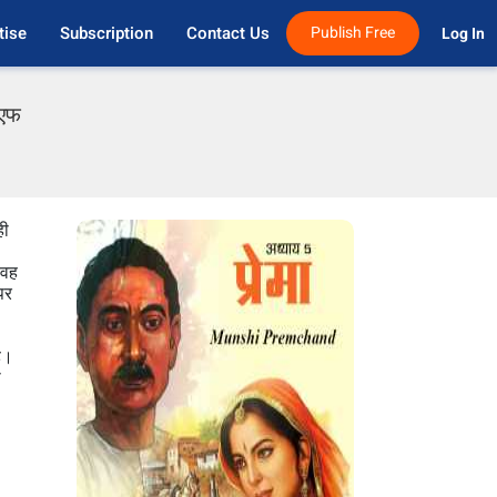
tise
Subscription
Contact Us
Publish Free
Log In 
ीएफ
ही
 वह
पर
ै।
ो