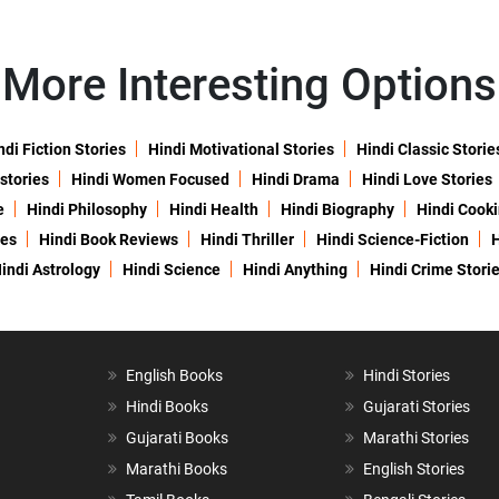
More Interesting Options
ndi Fiction Stories
Hindi Motivational Stories
Hindi Classic Storie
 stories
Hindi Women Focused
Hindi Drama
Hindi Love Stories
e
Hindi Philosophy
Hindi Health
Hindi Biography
Hindi Cook
ies
Hindi Book Reviews
Hindi Thriller
Hindi Science-Fiction
H
indi Astrology
Hindi Science
Hindi Anything
Hindi Crime Stori
English Books
Hindi Stories
Hindi Books
Gujarati Stories
Gujarati Books
Marathi Stories
Marathi Books
English Stories