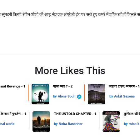
की सुनहरी किरणें रंगीन शीशो की आड़ सेए एक अंग्रेजी ढ़ंग पर सजे हुए कमरे में झॉँक रही हैं जिससे स
More Likes This
and Revenge - 1
पहला प्यार ? - 2
माइनर टाउन: जागरण - 1
by
Alone Soul
by
Ankit Saxena
 रूप में पुनर्जन्म - 1
THE UNTOLD CHAPTER - 1
कुरिवाज की क
onal world
by
Neha Banchhor
by
miss k