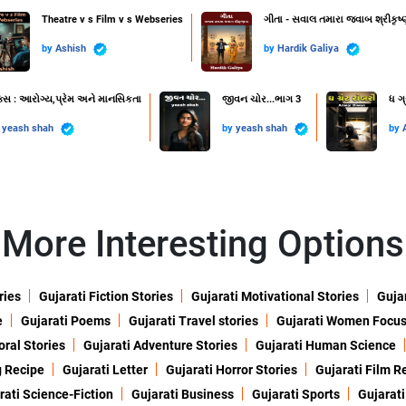
Theatre v s Film v s Webseries
ગીતા - સવાલ તમારા જવાબ શ્રીકૃષ્
by
Ashish
by
Hardik Galiya
ક્સ : આરોગ્ય,પ્રેમ અને માનસિકતા
જીવન ચોર...ભાગ 3
ધ ગ્
y
yeash shah
by
yeash shah
by
More Interesting Options
ries
Gujarati Fiction Stories
Gujarati Motivational Stories
Gujar
e
Gujarati Poems
Gujarati Travel stories
Gujarati Women Focu
oral Stories
Gujarati Adventure Stories
Gujarati Human Science
g Recipe
Gujarati Letter
Gujarati Horror Stories
Gujarati Film R
rati Science-Fiction
Gujarati Business
Gujarati Sports
Gujarati