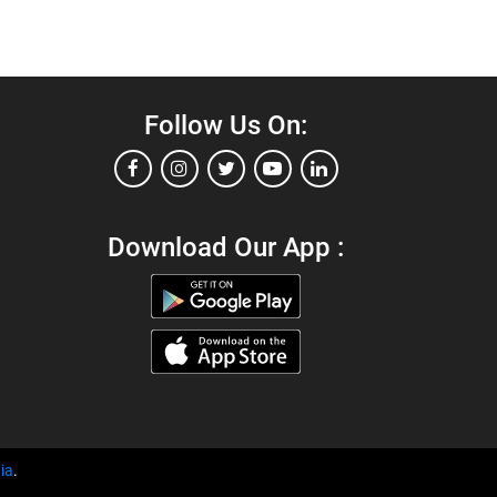
Follow Us On:
Download Our App :
ia
.