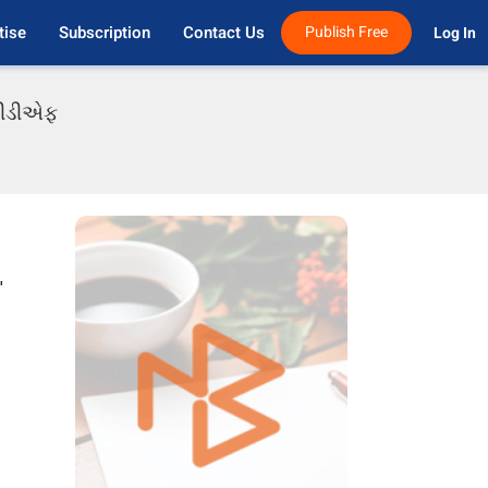
tise
Subscription
Contact Us
Publish Free
Log In 
 પીડીએફ
'