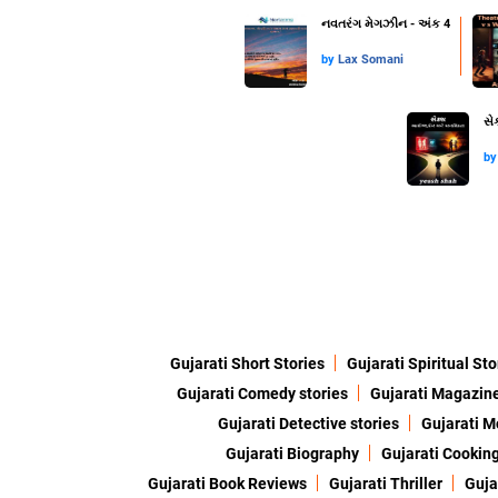
નવતરંગ મેગઝીન - અંક 4
by
Lax Somani
સે
b
Gujarati Short Stories
Gujarati Spiritual Sto
Gujarati Comedy stories
Gujarati Magazin
Gujarati Detective stories
Gujarati M
Gujarati Biography
Gujarati Cookin
Gujarati Book Reviews
Gujarati Thriller
Guja