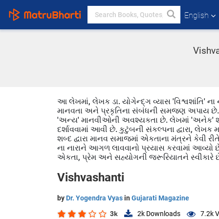
English
Vishva
આ લેખમાં, લેખક ડા. યોગેન્દ્ગ વ્યાસ 'વિશ્વશાંતિ' ના 
માનવતા અને પ્રકૃતિના સંબંધની સમજણ અપાય છે. લેખ
'અન્ય' માનવીઓની અવશ્યકતા છે. લેખમાં 'અનેક' 
દર્શાવવામાં આવી છે. કુટુંબની સંકલ્પના દ્વારા, લેખક મ
શબ્દ દ્વારા માનવ સમાજમાં એકતાના મંત્રને કેવી રીતે
ના નારાને આગળ લાવવાનો પ્રયાસ કરવામાં આવ્યો છે
એકતા, પ્રેમ અને સહ્યોગની જરૂરિયાતને સ્વીકારે છ
Vishvashanti
by
Dr. Yogendra Vyas
in
Gujarati Magazine
3k
2k
Downloads
7.2k
V