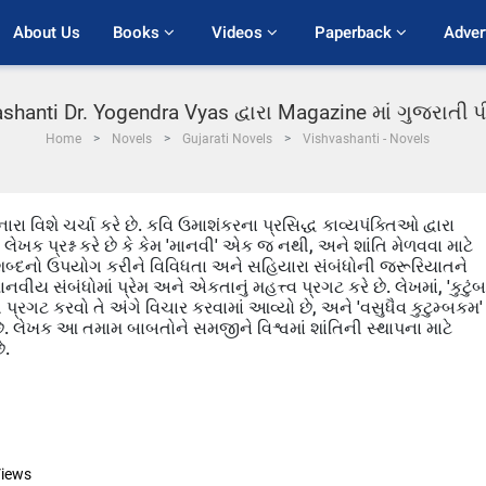
About Us
Books 
Videos 
Paperback 
Adver
shanti Dr. Yogendra Vyas દ્વારા Magazine માં ગુજરાતી
Home
Novels
Gujarati Novels
Vishvashanti - Novels
નારા વિશે ચર્ચા કરે છે. કવિ ઉમાશંકરના પ્રસિદ્ધ કાવ્યપંક્તિઓ દ્વારા
ક પ્રશ્ન કરે છે કે કેમ 'માનવી' એક જ નથી, અને શાંતિ મેળવવા માટે
શબ્દનો ઉપયોગ કરીને વિવિધતા અને સહિયારા સંબંધોની જરૂરિયાતને
ાનવીય સંબંધોમાં પ્રેમ અને એકતાનું મહત્ત્વ પ્રગટ કરે છે. લેખમાં, 'કુટુંબ
 પ્રગટ કરવો તે અંગે વિચાર કરવામાં આવ્યો છે, અને 'વસુધૈવ કુટુમ્બકમ'
. લેખક આ તમામ બાબતોને સમજીને વિશ્વમાં શાંતિની સ્થાપના માટે
ે.
iews