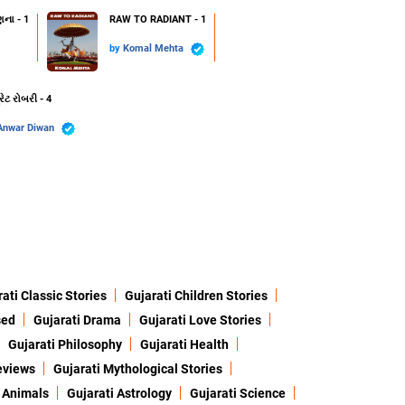
ણના - 1
RAW TO RADIANT - 1
by
Komal Mehta
રેટ રોબરી - 4
Anwar Diwan
ati Classic Stories
Gujarati Children Stories
sed
Gujarati Drama
Gujarati Love Stories
Gujarati Philosophy
Gujarati Health
eviews
Gujarati Mythological Stories
 Animals
Gujarati Astrology
Gujarati Science