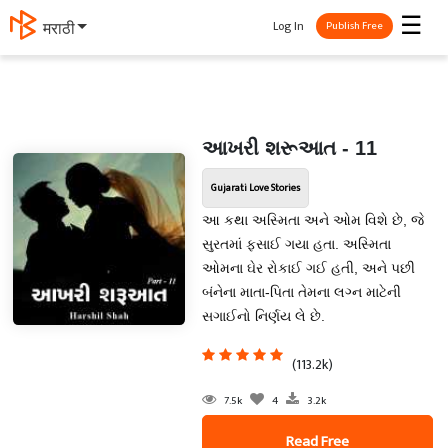
☰
Log In
मराठी
Publish Free
આખરી શરૂઆત - 11
Gujarati Love Stories
આ કથા અસ્મિતા અને ઓમ વિશે છે, જે
સુરતમાં ફસાઈ ગયા હતા. અસ્મિતા
ઓમના ઘેર રોકાઈ ગઈ હતી, અને પછી
બંનેના માતા-પિતા તેમના લગ્ન માટેની
સગાઈનો નિર્ણય લે છે.
(113.2k)
7.5k
4
3.2k
Read Free