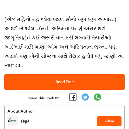
(એક મહિનો રાહ જોવા બદલ સૌનો ખૂબ ખૂબ આભાર..)
આદર્શે ભેળવેલા ઝેરની અસ્મિતા પર શું અસર થશે
જાગૃતિબહેને કઈ જરૂરી વાત કરી લગ્નની તૈયારીઓ
આરંભાઈ ગઈ! માણો ઓમ અને અસ્મિતાના લગ્ન.. પણ
આદર્શ પણ એની યોજના સાથે તૈયાર હતો!! બધુ જાણો આ
Part મા..
Read Free
Share This Book On:
About Author
Follow
ત્રિમૂર્તિ