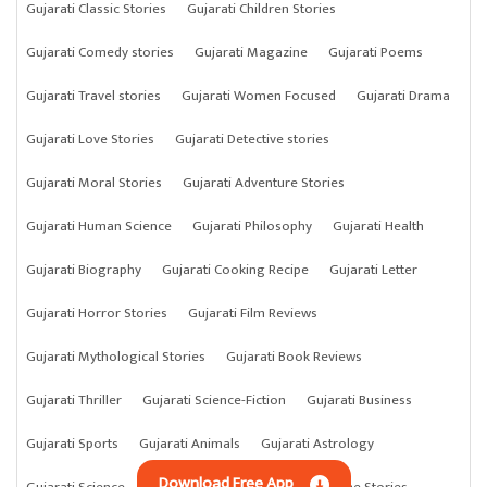
Gujarati Classic Stories
Gujarati Children Stories
Gujarati Comedy stories
Gujarati Magazine
Gujarati Poems
Gujarati Travel stories
Gujarati Women Focused
Gujarati Drama
Gujarati Love Stories
Gujarati Detective stories
Gujarati Moral Stories
Gujarati Adventure Stories
Gujarati Human Science
Gujarati Philosophy
Gujarati Health
Gujarati Biography
Gujarati Cooking Recipe
Gujarati Letter
Gujarati Horror Stories
Gujarati Film Reviews
Gujarati Mythological Stories
Gujarati Book Reviews
Gujarati Thriller
Gujarati Science-Fiction
Gujarati Business
Gujarati Sports
Gujarati Animals
Gujarati Astrology
Download Free App
Gujarati Science
Gujarati Anything
Gujarati Crime Stories