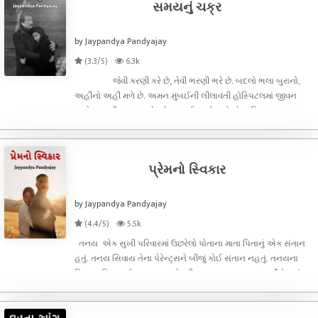
સમયનું ચક્ર
by Jaypandya Pandyajay
(3.3/5)
6.3k
જેવી કરણી કરે છે, તેવી ભરણી ભરે છે. બદલો ભલા બુરાનો,
અહીંનો અહીં મળે છે. અમન મુંબઈની લીલાવંતી હોસ્પિટલમાં જીવન
અને મૃત્યુની જાળ વચ્ચે ઝોલા ખાઈ રહ્યો હતો. તેના પિતા
આશુતોષભાઈનું નામ તે જમાનામાં સૌથી ધનાઢ્ય વ્યક્તિઓની હરોળમાં
આવતું હતું. "
પ્રેમનો સ્વિકાર
by Jaypandya Pandyajay
(4.4/5)
5.5k
તનય એક સુખી પરિવારમાં ઉછરેલો પોતાના માતા પિતાનું એક સંતાન
હતું. તનય સિવાય તેના પેરેન્ટ્સને બીજું કોઈ સંતાન નહતું. તનયના
પિતા અનિલભાઈ ભાવનગર શહેરની ખ્યાત નામ શામળદાસ ર્કોલેજમાં
પ્રિન્સિપાલ હતા. સાથે તેઓ ગુજરાતી વિષયના અધ્યાપક પણ ખરા.
અને તેના મમ્મી ભવ