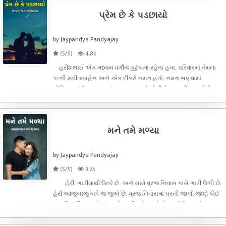
પ્રેમ છે કે પડછાયો
by Jaypandya Pandyajay
(5/5)
4.8k
હરીશભાઈ એક મધ્યમ વર્ગીય કુટુંબમાં રહેતા હતા. પરિવારમાં તેમના
પત્ની સવીતાબહેન અને એક દીકરો નમન હતો. નમન ભણવામાં
હોશિયાર હંમેશા ક્લાસમાં પ્રથમ આવતો. તેથી તેના મમ્મી પપ્પાને તે ખુબ
જ વહાલો હતો. નમન - મમ્મી મમ્મી મમ્મી.. એવી બૂમો પાડતો પાડતો
ઘરમાં એન્ટર
મને તમે મળ્યા
by Jaypandya Pandyajay
(5/5)
3.2k
હેરી ગાડીમાથી ઉતરે છે. અને સામે વ્રજ નિવાસ પાસે ગાડી ઉભી છે.
હેરી આજુબાજુ બધે જ જુએ છે. વ્રજ નિવાસમાં ઘરની જાળી જાણે કોઈ
આધુનિક શિલ્પ કારે સુંદર કોતરણી જોવા મળે છે. અને ઉપર ઓપન
ગેલેરીનો પારદર્શક કાચ ઘરની પારદર્શિતા સાથે એક નવું જ રૂપ બતાવતું
હત