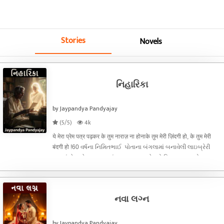
Stories
Novels
નિહારિકા
by Jaypandya Pandyajay
(5/5)
4k
ये मेरा प्रेम पत्र पढ़कर के तुम नाराज़ ना होनाके तुम मेरी ज़िंदगी हो, के तुम मेरी
बंदगी हो !60 વર્ષના નિમિતભાઈ પોતાના બંગલામાં બનાવેલી લાઇબ્રેરી
રૂમમાં બેઠા બેઠા પુસ્તક વાંચતા હતા. આ તેમનો નિત્યક્રમ હતો,
સવારની દૈનિક ક્રિયા પૂર્ણ કરી બપોરે 12:00 વાગ્યા સ
નવા લગ્ન
by Jaypandya Pandyajay