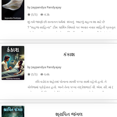
by Jaypandya Pandyajay
(5/5)
4.3k
શું તમે જાણો છો સનાતન ધર્મમાં શંખનું આટલું મહત્વ શા માટે છે
? "સહજ સાહિત્ય" ટીમ ધાર્મિક વિષયો પર અવાર નવાર માહિતી પ્રસ્તુત
કરે છે, આજે પણ આપણે એક ધાર્મિક વિષયની વાત કરવાની છે . 'શંખ'
આપણે જાણીએ છીએ કે મંદિરમાં આરતી સમયે શંખનાદ થાય છે. તો
આજે આ
કંકાશ
by Jaypandya Pandyajay
(5/5)
6.4k
રવિ વડોદરા શહેરમાં પોતાના મમ્મી પપ્પા સાથે રહેતો હતો. તે
કોલેજમાં પ્રોફેસર હતો. અને તેના પપ્પા ચંદ્રેશભાઈ વી. એમ. સી. માં (
વડોદરા મ્યુનિસિપલ કોર્પોરેશન ) માં મેયર હતા. અને તેના મમ્મી
ચંદ્રિકાબેન હાઉસ વાઈફ હતા. રવિ ખુબ સંસ્કારી છોકરો હતો. તે પો
શ્રાપિત જંગલ