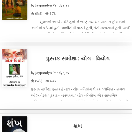
by Jaypandya Pandyajay
(5/5)
3.7k
સુમનનો આજે બર્થડે હતો. તે જાણે ક્યાંય દેખાતી ન હોવા છતાં
અભીનાં પ્રેમમાં હતી. અભીનાં વિચારમાં હતી, તેની કલ્પનામાં હતી અભી
સુમનના બર્થડેની પ્લાનિંગ કરે છે. અને ફેમિલી સાથે બંગલામાં બર્થડે
સેલિબ્રેટ કરે છે. અને બધું ડેકોરેશન કરે છે. ખુબ મોટી પાર્
પુસ્તક સમીક્ષા : યોગ - વિયોગ
by Jaypandya Pandyajay
(5/5)
4.4k
પુસ્તક સમીક્ષા પુસ્તકનું નામ - યોગ - વિયોગ લેખક / લેખિકા - કાજલ
ઓઝા વૈદ્ય પ્રકાર - નવલકથા ' યોગ - વિયોગ' એક સામાજિક
પારિવારિક નવલકથા છે. સમાજમાં વિવિધ કુટુંબોમાં બનતી રોજ બરોજની
ઘટનાનું આલેખન તથા ખાસ કરીને એક સ્ત્રી શું છે ? અથવા શું હોઈ
શકે તેન
શંખ