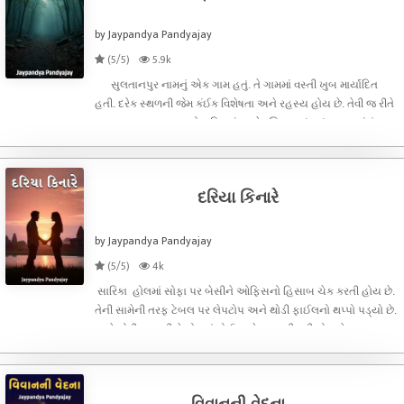
by Jaypandya Pandyajay
(5/5)
5.9k
સુલતાનપુર નામનું એક ગામ હતું. તે ગામમાં વસ્તી ખુબ માર્યાદિત
હતી. દરેક સ્થળની જેમ કંઈક વિશેષતા અને રહસ્ય હોય છે. તેવી જ રીતે
સુલતાનપુર ગામ આમ તો હરિયાળું અને રળિયામણું હતું. પણ ત્યાંનું
રહસ્ય હતું. ગામની બહાર આવેલું જંગલ. બધાને એવુ લાગતું હતું કે આ
જ
દરિયા કિનારે
by Jaypandya Pandyajay
(5/5)
4k
સારિકા હોલમાં સોફા પર બેસીને ઓફિસનો હિસાબ ચેક કરતી હોય છે.
તેની સામેની તરફ ટેબલ પર લેપટોપ અને થોડી ફાઈલનો થપ્પો પડ્યો છે.
અને થોડીવાર પછી તે ફોનમાં કોઈ સાથે વાત કરી રહી હોય છે. આ તરફ
સારિકા વીલામાં એક વેગેનાર એન્ટ્રી લે છે. અને તેમાંથી એક સોહામણો
પચીસેક