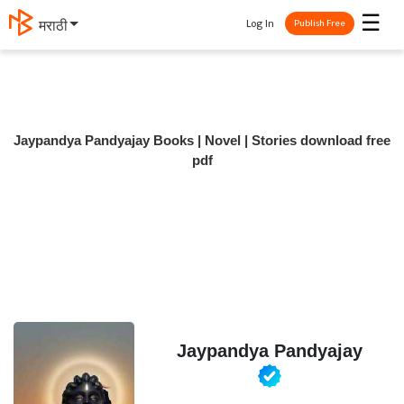
☰
Log In
मराठी
Publish Free
Jaypandya Pandyajay Books | Novel | Stories download free
pdf
Jaypandya Pandyajay