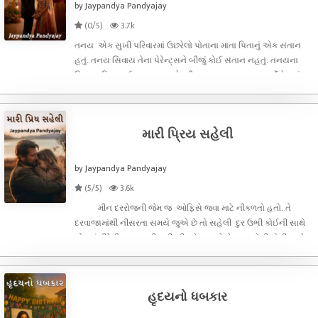
by Jaypandya Pandyajay
(0/5)
3.7k
તનય એક સુખી પરિવારમાં ઉછરેલો પોતાના માતા પિતાનું એક સંતાન
હતું. તનય સિવાય તેના પેરેન્ટ્સને બીજું કોઈ સંતાન નહતું. તનયના
પિતા અનિલભાઈ ભાવનગર શહેરની ખ્યાત નામ શામળદાસ ર્કોલેજમાં
પ્રિન્સિપાલ હતા. સાથે તેઓ ગુજરાતી વિષયના અધ્યાપક પણ ખરા.
અને તેના મમ્મી ભવ્ય
મારી પ્રિય સહેલી
by Jaypandya Pandyajay
(5/5)
3.6k
મીન દરરોજની જેમ જ ઓફિસે જવા માટે નીકળતો હતો. તે
દરવાજામાંથી નીસરતા સમયે જુએ છે તો સહેલી દુર ઉભી કોઈની સાથે
ફોનમાં ધીરેથી વાત કરતી હતી. મીનને થાય છે કે આ સહેલી કોની સાથે
ફોનમાં એટલી વાત કરતી હશે? તેના મનમાં વિચારોનું ધમાસાણ યુદ્ધ શરૂ
થઈ જાય
હૃદયનો ધબકાર