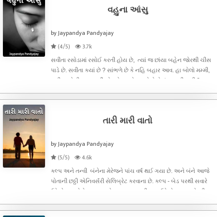
વહુના આંસુ
by Jaypandya Pandyajay
(4/5)
3.7k
સવીતા રસોડામાં રસોઈ કરતી હોય છે, ત્યાં જ છાંયા બહેન જોરથી ચીસ
પાડે છે. સવીતા ક્યાં છે ? સાંભળે છે કે નહિ બહાર આવ. હા બોલો મમ્મી,
સવીતા બોલી. આ અહીં એટલો કચરો પડ્યો છે તે તું ભાળતી નથી ?
આંધળી બની ગઈ કે શું ? નહિ મેં સવારે તો સફાઈ કરી હતી આ કચરો કેમ
થયો
તારી મારી વાતો
by Jaypandya Pandyajay
(5/5)
4.6k
કલ્પ અને તન્વી બંનેના મેરેજને પાંચ વર્ષ થઈ ગયા છે. અને બંને આજે
પોતાની છઠ્ઠી એનિવર્સરી સેલિબ્રેટ કરવાના છે. કલ્પ - બેડ પરથી સવારે
ઉઠે છે. આજે તે બહુ ખુશ છે. તરત જ તન્વી પણ ઉઠે છે. કલ્પ - હેપ્પી
મેરેજ એનિવર્સરી ડીયર. તન્વી - હેપ્પી મેરેજ એનિવર્સરી ટુ યુ