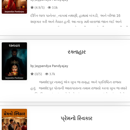
(4.9/5)
3.5k
દીપ્તિ લાલ પાનેતર , નાકમાં નથણી, હાથમાં બંગડી, અને બીજા 16
શણગાર કરી અને તૈયાર હતી. આ તરફ મર્મ વરરાજા જાન લઈ અને
આવ્યા હતા. શરણાઈ ના સુર વચ્ચે આખી માનવ મેદની થનકારા કરી રહી
હતી. સૌ કોઈને આનંદ હતો. હોય જ ને કારણ કે દીપ્તિ અને મર્મ બંને
પોતાના માત પિતાન
રક્તાહાર
by Jaypandya Pandyajay
(0/5)
3.7k
જમશેદપુર નામનું એક ખુબ જ સમૃદ્ધ અને પ્રતિષ્ઠિત રાજ્ય
હતું. જમશેદપુર પોતાની આસપાસના તમામ રાજ્યો કરતા ખુબ જ વધારે
પ્રસિદ્ધિ ધરાવતું હતું. અને તે એટલું સમૃદ્ધ રાજ્ય હતું કે ત્યાંના લોકો
સોનાથી જડેલી દીવાલોવાળા ઘરમાં રહેતા હતા. અને તે રાજ્યના લોકો
પ્રેમનો સ્વિકાર