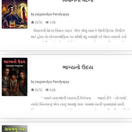
વિવાનની વેદના
by Jaypandya Pandyajay
(5/5)
3.3k
વિવાનની વેદના વિવાન પાઠક એક એવુ નામ કે જેની ફિલ્મ રિલીઝ
થઈ હોય તો બોક્સઓફિસ પર સૌથી વધુ કમાણી કરે જેના નામનો ડંકો
આખા બૉલીવુડમાં વાગે. અને તેનું જીવન પણ એવુ લગઝરીયસ અને
હાઈફાઈ ફેસેલીટીવાળું જેનો મુંબઈના જુહુ બીચ પર મોટો બંગલો ફરારી,
બુગાટી જેવી ફોરવી
ભાગ્યનો ઉદય
by Jaypandya Pandyajay
(5/5)
6.2k
' તમને તારાઓની બારાખડી ઉકેલતા આવડે છે? - તો લખો'.
નાઘેર વિસ્તારનું એક નાનું અમથું ગામ. ગામમાં વસ્તી પ્રમાણમાં સારી,
શિક્ષણનું પ્રમાણ પણ સારું એવુ હતું, સમય હતો આઝાદી પછીના વર્ષોનો
એટલે કે કદાચ 1970 પછીનો.... ગામમાં ' શિવાલય