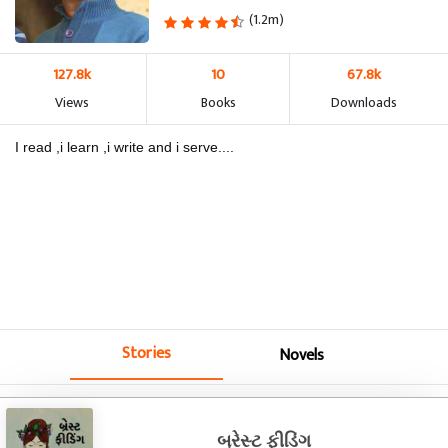
(1.2m)
127.8k
10
67.8k
Views
Books
Downloads
I read ,i learn ,i write and i serve....
Stories
Novels
બ્રેસ્ટ ફીડિંગ