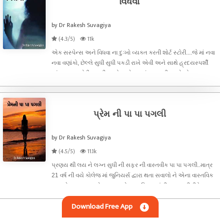
વિધવા
by Dr Rakesh Suvagiya
(4.3/5)
11k
એક સસ્પેન્સ અને વિધવા ના દુઃખો વ્યક્ત કરતી શોર્ટ સ્ટોરી....જે માં નવા
નવા વણાંકો, છેલ્લે સુધી સુધી પકડી રાખે એવી અને સાથે હ્રદયસ્પર્શી
અંત....આ સ્ટોરી લખતી વખતે અને મનમાં જ ઘડતી વખતે એક અલગ જ
પ્રકાર નો અનુભવ અને શબ્દો માંથી વાસ્તવિક રીતે પસાર થતા હોય
એવી
પ્રેમ ની પા પા પગલી
by Dr Rakesh Suvagiya
(4.5/5)
11.1k
પ્રણય થી લય ને લગ્ન સુધી ની સફર ની વાસ્તવીક પા પા પગલી..માત્ર
21 વર્ષ ની વયે કોલેજ માં જુનિયર્સ દ્વારા થતા સવાલો ને એના વાસ્તવિક
જવાબો રજૂ કરવા માટે પસાર થયેલા સાહિત્ય માંથી સાર સારી રીતે
પીરસવાનો પ્રયાસ કર્યો છે ને ઘણાના સવાલો ના જવાબ પણ મળ્યા છે તો
Download Free App
યુવ