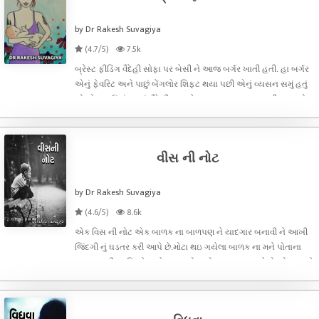
by Dr Rakesh Suvagiya
(4.7/5)
7.5k
બ્રેસ્ટ ફીડિંગ વૈદેહી સોફા પર બેસી ને આજ બર્ગર ખાતી હતી. હા બર્ગર
એનું ફેવરિટ અને પાછું બેંગલોર શિફ્ટ થયા પછી એનું વ્યસન સમું હતું
એ ગોળ પાઉં નું બટકું. વૈદેહી ના ચહેરા પર આજ જરા માયુસી ના ભાવો
પ્રગટતા હતા.એને આ દુનિયાદારી જનજાળ જેવી લાગતી.કમ્પન
વીસ ની નોટ
by Dr Rakesh Suvagiya
(4.6/5)
8.6k
એક વિસ ની નોટ એક બાળક ના બાળપણ ને યાદગાર બનાવી ને આખી
જિંદગી નું ઘડતર કરી આપે છે.મોટા થઇ ગયેલા બાળક ના મને પોતાના
બાળપણ ની સ્મૃતિઓ અને સમજણો... એક બાળક જયારે ઠોકરો ખાય છે
ત્યાંરે ખુબ દુઃખી થઇ ને ભગવાન ને કોષતો હોય છે પણ એ જ એના પહેલ
પાડે છે સવાલ મુખ્ય એ