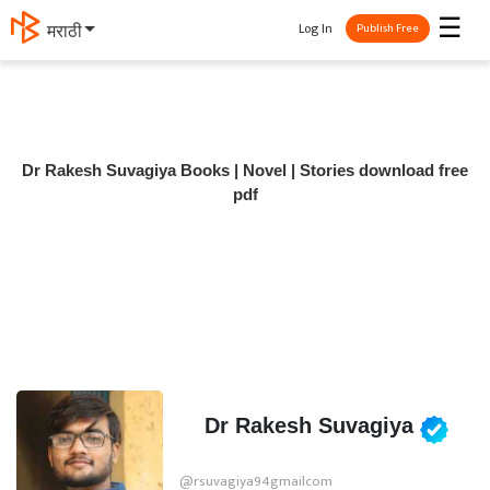
☰
Log In
मराठी
Publish Free
Dr Rakesh Suvagiya Books | Novel | Stories download free
pdf
Dr Rakesh Suvagiya
@rsuvagiya94gmailcom