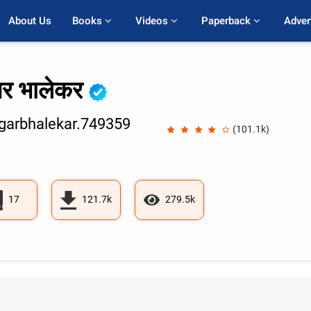
About Us
Books 
Videos 
Paperback 
Adver
गर भालेकर
arbhalekar.749359
(101.1k)
17
121.7k
279.5k