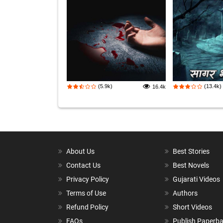
(5.9k)
(13.4k)
16.4k
About Us
Best Stories
Contact Us
Best Novels
Privacy Policy
Gujarati Videos
Terms of Use
Authors
Refund Policy
Short Videos
FAQs
Publish Paperb