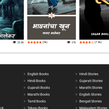
(3k)
(7.4k)
15.5k
17k
English Books
Hindi Stories
Hindi Books
Gujarati Stories
Gujarati Books
Marathi Stories
Marathi Books
English Stories
Tamil Books
Bengali Stories
ack
Telugu Books
Malayalam Stories