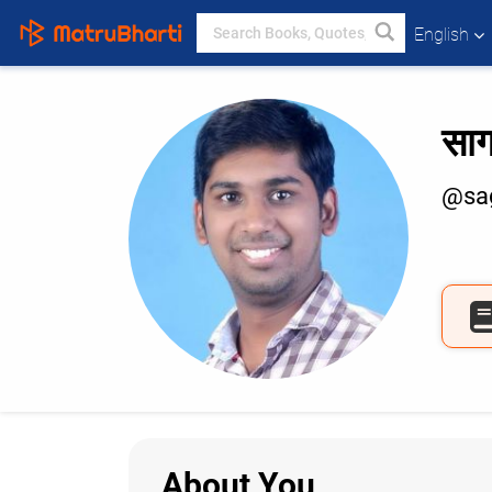
English
सा
@sag
About You