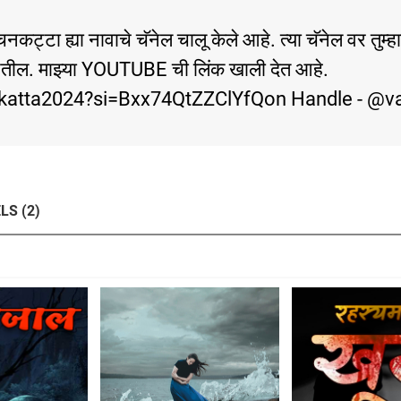
ट्टा ह्या नावाचे चॅनेल चालू केले आहे. त्या चॅनेल वर तुम
ळतील. माझ्या YOUTUBE ची लिंक खाली देत आहे.
katta2024?si=Bxx74QtZZClYfQon Handle - @v
LS (2)