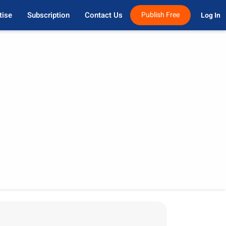
tise
Subscription
Contact Us
Publish Free
Log In 