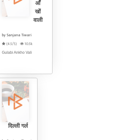
आँ
खों
वाली
by Sanjana Tiwari
(4.5/5)
10.5k
Gulabi Ankho Vali
दिल्ली गर्ल