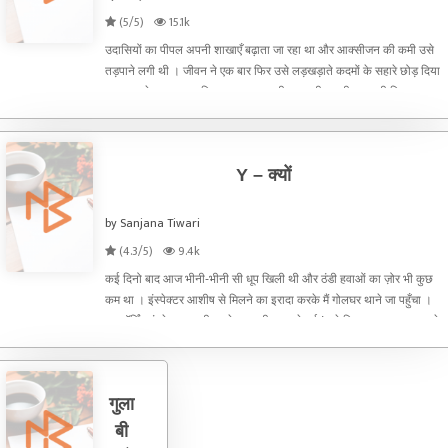
(5/5)
15.1k
उदासियों का पीपल अपनी शाखाएँ बढ़ाता जा रहा था और आक्सीजन की कमी उसे
तड़पाने लगी थी । जीवन ने एक बार फिर उसे लड़खड़ाते कदमों के सहारे छोड़ दिया
था । पहले घर छूटा ....फिर राज्य....साथ ही छूट गयी अपनी भाषा की मिठास
.....अपने फूल ... अपनी सर्द गरम रिमझिम करती हवाए
Y – क्यों
by Sanjana Tiwari
(4.3/5)
9.4k
कई दिनो बाद आज भीनी-भीनी सी धूप खिली थी और ठंडी हवाओं का ज़ोर भी कुछ
कम था । इंस्पेक्टर आशीष से मिलने का इरादा करके मैं गोलघर थाने जा पहुँचा ।
गुड मॉर्निंग इंस्पेक्टर आशीष अरे गुप्ता जी , आइये भई ! बड़े दिन लगाए इस बार आने
में ? आशीष मुस्कुरा कर
गुला
बी