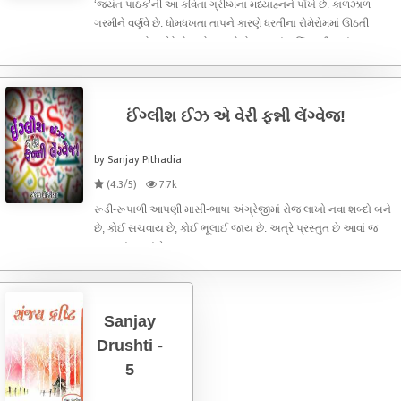
‘જયંત પાઠક’ની આ કવિતા ગ્રીષ્મના મધ્યાહ્‍નને પોંખે છે. કાળઝાળ
ગરમીને વર્ણવે છે. ધોમધખતા તાપને કારણે ધરતીના રોમેરોમમાં ઊઠતી
અગનઝાળને વખોડે છે. મને યાદ છે કે સ્કૂલમાં વાર્ષિક પરીક્ષામાં
‘બળબળતો બપોર’ કે ‘ગ્રીષ્મનો મધ્યાહ્‍ન’ એવા વિષયો પર નિબંધ
લખવાનો આવતો. અ
ઈંગ્લીશ ઈઝ એ વેરી ફન્ની લેંગ્વેજ!
by Sanjay Pithadia
(4.3/5)
7.7k
રૂડી-રૂપાળી આપણી માસી-ભાષા અંગ્રેજીમાં રોજ લાખો નવા શબ્દો બને
છે, કોઈ સચવાય છે, કોઈ ભૂલાઈ જાય છે. અત્રે પ્રસ્તુત છે આવાં જ
અટપટાં દ્રષ્ટાંતો...
Sanjay
Drushti -
5