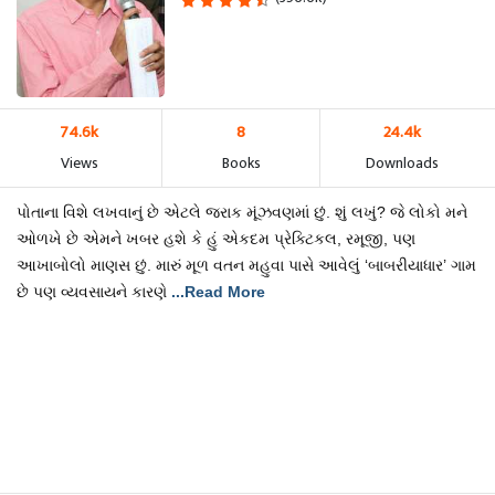
74.6k
8
24.4k
Views
Books
Downloads
પોતાના વિશે લખવાનું છે એટલે જરાક મૂંઝવણમાં છું. શું લખું? જે લોકો મને
ઓળખે છે એમને ખબર હશે કે હું એકદમ પ્રેક્ટિકલ, રમૂજી, પણ
આખાબોલો માણસ છું. મારું મૂળ વતન મહુવા પાસે આવેલું ‘બાબરીયાધાર’ ગામ
છે પણ વ્યવસાયને કારણે
...Read More