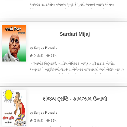
આપણા વડવાઓના વખતમાં પુત્ર કે પુત્રી અવતરે ત્યાંજ એમનાં
વેવિશાળ થઈ જતાં. ઘણા પરિવારોમાં તો જન્મ પહેલાં જ એવું એડવાન્સ
બુકીંગ થઈ જતું કે તમારે ત્યાં દીકરી જન્મે અને અમારે ત્યાં દીકરો જન્મે
(કે એથી ઊલટુ
Sardari Mijaj
by Sanjay Pithadia
(4.5/5)
9.5k
બળવાખોર વિદ્યાર્થી, બાહોશ બેરિસ્ટર, બળુકા વહીવટદાર, બેજોડ
અનુયાયી, બુદ્ધિશાળી લડવૈયા, બેલેન્સ્ડ રાજકારણી અને બેદાગ નાયબ
વડાપ્રધાન - આ બધા વિશેષણોનું એકમાત્ર નામ એટલે વલ્લભભાઈ
ઝવેરભાઈ પટેલ એટલે કે ‘સરદાર’. મનોજ ખંડેરિયાનો શેર ‘બધાનો હોઈ
શકે સત્યનો વિકલ્પ ન
સંજય દ્રષ્ટિ - કાળઝાળ ઉનાળો
by Sanjay Pithadia
(3.9/5)
8.5k