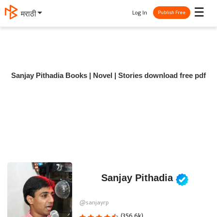
☰
Log In
मराठी
Publish Free
Sanjay Pithadia Books | Novel | Stories download free pdf
Sanjay Pithadia
@sanjayrp
(356.6k)