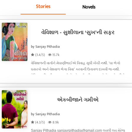
Stories
Novels
વેવિશાળ - સુશીલાના ‘સુખ’ની સફર
by Sanjay Pithadia
(3.4/5)
15.7k
વેવિશાળની વાર્તાને મેઘાણીભાઈએ વિવાહ સુધી ખેંચી નથી. ‘ઘા ભેગો
ઘસરકો અને વેશવાળ ભેગા વિવા’ કરવાની ઉતાવળ દાખવી જ નથી.
વેવિશાળની ખરી વ્યાખ્યા તો લેખકે વાર્તા પૂરી થવા આવે છે ત્યારે કરી છેઃ
વેશવાળ કહો કે વિવા કહો, એ કાંઈ એક પુરુષ ને એક કન્યા વચ્ચે તો
થોડાં જ હ
એકબીજાને ગમીએ
by Sanjay Pithadia
(4.3/5)
8.9k
Sanjay Pithadia sanjayrpithadia@gmail.com લવલી લવ મેરેજ