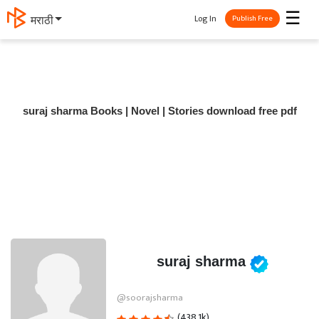
☰
Log In
मराठी
Publish Free
suraj sharma Books | Novel | Stories download free pdf
suraj sharma
@soorajsharma
(438.1k)