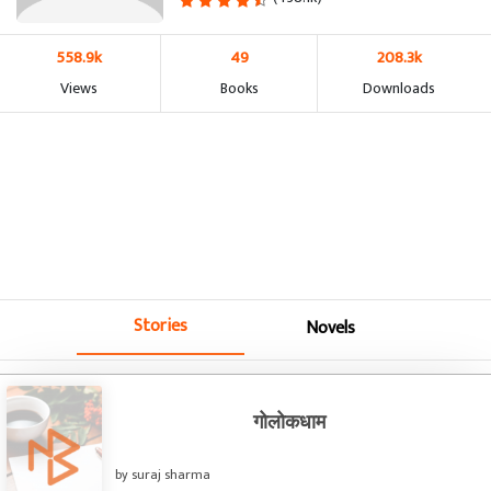
558.9k
49
208.3k
Views
Books
Downloads
Stories
Novels
गोलोकधाम
by suraj sharma