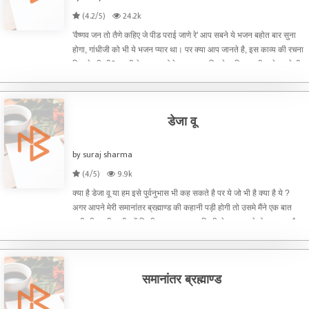
(4.2/5)
24.2k
'वैष्णव जन तो तैणे कहिए जे पीड पराई जाणे रे' आप सबने ये भजन बहोत बार सुना
होगा, गांधीजी को भी ये भजन प्यार था। पर क्या आप जानते है, इस काव्य की रचना
किसने की थी? नरसी मेहता, एक ऐसे कृष्ण भक्त जिनके भक्तित्व की बाते करते ही
हमारे
डेजा वू
by suraj sharma
(4/5)
9.9k
क्या है डेजा वू या हम इसे पुर्वनुभास भी कह सकते है पर ये जो भी है क्या है ये ?
अगर आपने मेरी समानांतर ब्रह्माण्ड की कहानी पड़ी होगी तो उसमे मैंने एक बात
कही थी, कभी कभी हमें किसी जगह जाकर या किसी से बात कर के ऐसा लगता है
जैसे ये सब पहले भी हमारे साथ हो चू
समानांतर ब्रह्माण्ड