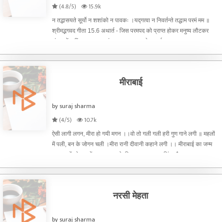
(4.8/5)
15.9k
न तद्भासयते सूर्यो न शशांको न पावकः ।यद्गत्वा न निवर्तन्ते तद्धाम परमं मम ॥
श्रीमद्भगवद गीता 15.6 अथार्त - जिस परमपद को प्राप्त होकर मनुष्य लौटकर
संसार में नहीं आता उस स्वयंप्रकाश परमपद को न सूर्य प्रकाश
मीराबाई
by suraj sharma
(4/5)
10.7k
ऐसी लागी लगन, मीरा हो गयी मगन ।।वो तो गली गली हरी गुण गाने लगी ॥ महलों
में पली, बन के जोगन चली ।मीरा रानी दीवानी कहाने लगी ।। मीराबाई का जन्म
१९४८, में जोधपुर में हुआ था, उनके पिता का नाम रतन सिंह और माता का नाम
वीरकुमारी था, मीराबाई बचपन स
नरसी मेहता
by suraj sharma