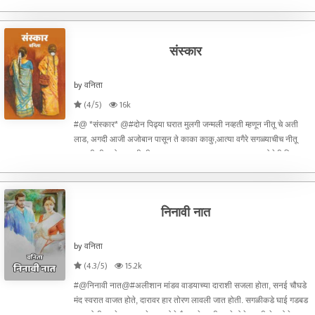
संस्कार
by वनिता
(4/5)
16k
#@ *संस्कार* @#दोन पिढ्या घरात मुलगी जन्मली नव्हती म्हणून नीतू चे अती
लाड, अगदी आजी अजोबान पासून ते काका काकु,आत्या वगैरे सगळ्याचीच नीतू
लाडकी,नील मोठा आणी नीतू लहान मग दादा जवळ तर खूपच लाड, दोघेही शिक्षणत
हुशार,पण नीतू मुलगी म्हणून घ
निनावी नात
by वनिता
(4.3/5)
15.2k
#@निनावी नात@#अलीशान मांडव वाडयाच्या दाराशी सजला होता, सनई चौघडे
मंद स्वरात वाजत होते, दारावर हार तोरण लावली जात होती. सगळीकडे घाई गडबड
चालू होती, आहेर चढ़वायचे चालू होते.पै पाहुणे काही आले होते, काही येत होते,