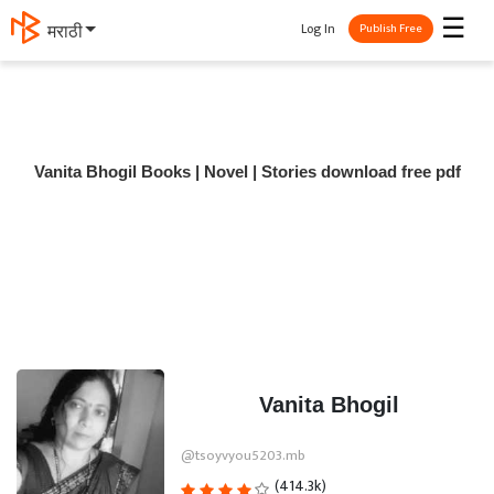
☰
Log In
मराठी
Publish Free
Vanita Bhogil Books | Novel | Stories download free pdf
Vanita Bhogil
@tsoyvyou5203.mb
(414.3k)