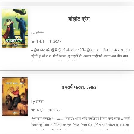
त्यांची भेट झालेली. हो रे अरे पन फोन यासाठी केले
वांझोट प्रेम
by वनिता
(3.4/5)
20.7k
#@वांझोट प्रेम@# @ सौ.वनिता स.भोगील@ पल..पल..दिल...... के पास , तुम
रहेती हो जी व न..मीठी प्यास...ए कहेती हो. असच काहीतरी. त्याच अन तीच नात
होत.तो( आपण त्याना "तो आणी ती"च म्हणुया कारण त्याना एक नाव सध्या तरी
नाही) हा काय म्हणत होते मी,
वयवर्ष फक्त...साठ
by वनिता
(4.3/5)
16.7k
@वयवर्ष फक्त@............ ?साठ? आज थोड गमतिदार विषया कडे जाऊ... काही
दिवसांपूर्वी सोशल मीडिया वर एक मेसेज फिरत होता, 'ये ग गायी गोठयात, बाळाला
दूध दे वाटीत,आणी पुढे लिहलेल असायच,' तुमच वय काय? तुम्ही वाचताय काय?