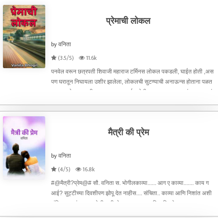
प्रेमाची लोकल
by वनिता
(3.5/5)
11.6k
पनवेल वरून छत्रपती शिवाजी महाराज टर्मिनस लोकल पकडली, घाईत होती ,अस
पण घरातून निघायला उशीर झालेला, लोकलची सुटण्याची अनाऊन्स होताना पळत
जाऊन ट्रेन पकडली... आता एवढ्या घाईत लेडीज डबा धावत पकडणं शक्य नव्हतं
म्हणून मग समोर जेन्ट्स डब्यात कशीबशी स्वतःला सावरत ढ
मैत्री की प्रेम
by वनिता
(4/5)
16.8k
#@मैत्री?प्रेम@# सौ. वनिता स. भोगीलकाव्या...... आग ए काव्या....... काय ग
आई? सुट्टीच्या दिवशीपण झोपू देत नाहीस.... संचिता.. काव्या आणि निशांत अशी
संचिताच्या संसाराच्या वेलीवरची दोन फुल.. नवरा सुजित बिजनेस वाला .. त्याला ना
वेळ न काळ