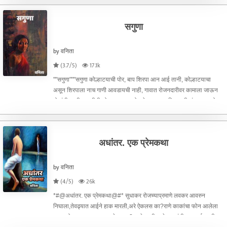
सगुणा
by वनिता
(3.7/5)
17.1k
""सगुणा"""सगुणा कोल्हाटयाची पोर, बाप शिरपा आन आई तानी, कोल्हाटयाचा
असून शिरपाला नाच गाणी आवडायची नाही, गावात रोजनदारीवर कामाला जाऊन
दोघांची भाजी भाकरीची सोय करायचा. दोन वेळच्या भाकरित सुखी संसार बरा होता
दोघांचा, त्यातच त्यांच्या सुखी संसारात अजून भर पडली
अधांतर. एक प्रेमकथा
by वनिता
(4/5)
26k
*#@अधांतर. एक प्रेमकथा@#* सुधाकर रोजच्याप्रमाणे लवकर आवरुन
निघाला,तेवढ्यात आईने हाक मारली,अरे ऐकलस का?राणे काकांचा फोन आलेला
काल. हो का.. मग काय म्हणाले काका? तब्येत बरी आहे न त्यांची. खुप वर्ष झाली न