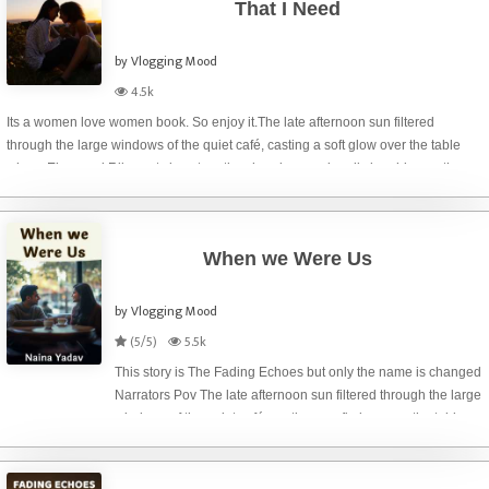
That I Need
by Vlogging Mood
4.5k
Its a women love women book. So enjoy it.The late afternoon sun filtered
through the large windows of the quiet café, casting a soft glow over the table
where Elara and Riley sat close together, hands occasionally brushing as they
talked. The world outsid
When we Were Us
by Vlogging Mood
(5/5)
5.5k
This story is The Fading Echoes but only the name is changed
Narrators Pov The late afternoon sun filtered through the large
windows of the quiet café, casting a soft glow over the table
where Elara and Riley sat close together, hands occasionally
brushin