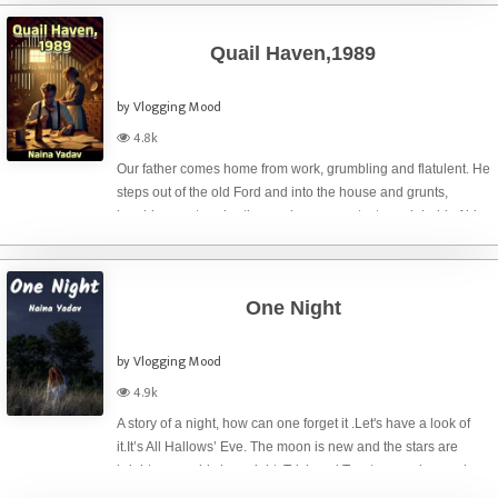
Quail Haven,1989
by Vlogging Mood
4.8k
Our father comes home from work, grumbling and flatulent. He
steps out of the old Ford and into the house and grunts,
brushing past my brother and me as we try to grab hold of his
belt loops and pull at the cuffs of his trousers. We follow him
around, pic
One Night
by Vlogging Mood
4.9k
A story of a night, how can one forget it .Let's have a look of
it.It’s All Hallows’ Eve. The moon is new and the stars are
bright on a cold clear night. Trick and Treaters are long asleep
in bed. For a bet, Lucien, slightly drunk, is spending the nig