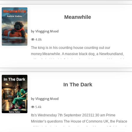
Meanwhile
by Vlogging Mood
4.8k
The king is in his counting house counting out our
money.Meanwhile. A massive black dog, a Newfoundland,
with a faded black inflated car inner-tube around his neck is
on his way to the vet’s; he wails in terror as he’s dragged to
his destiny. He senses th
In The Dark
by Vlogging Mood
5.4k
Its's Wednesday 7th September 202311:30 am Prime
Minister’s questions The House of Commons UK, the Palace
of Westminster, LondonIts a story of a girl named Sylvia and