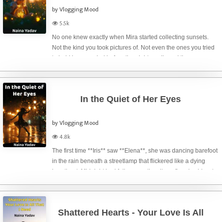
by Vlogging Mood
5.5k
No one knew exactly when Mira started collecting sunsets.
Not the kind you took pictures of. Not even the ones you tried
to hold in your mind before the night swallowed them
whole.She collected *real* sunsets.She said the first one
came to her on a Tuesda
In the Quiet of Her Eyes
by Vlogging Mood
4.8k
The first time **Iris** saw **Elena**, she was dancing barefoot
in the rain beneath a streetlamp that flickered like a dying
heartbeat. Midnight had fallen over the city, soft and cold, yet
she twirled in her soaked dress like it was daylight. As if the r
Shattered Hearts - Your Love Is All