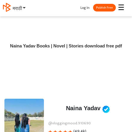
☰
Log In
मराठी
Publish Free
Naina Yadav Books | Novel | Stories download free pdf
Naina Yadav
@vloggingmood.910690
(49.4k)