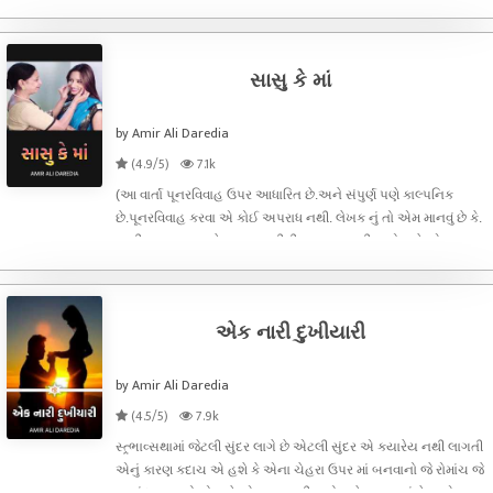
છે. જ્યારે એ પોતાના આગલા બન્ને પગને
સાસુ કે માં
by Amir Ali Daredia
(4.9/5)
7.1k
(આ વાર્તા પૂનરવિવાહ ઉપર આધારિત છે.અને સંપુર્ણ પણે કાલ્પનિક
છે.પૂનરવિવાહ કરવા એ કોઈ અપરાધ નથી. લેખક નું તો એમ માનવું છે કે.
સ્ત્રી અથવા પુરુષને જીવનસાથીની જરૂર જુવાનીમા હોય છે એના કરતા
પણ વધુ બુઢ્ઢાપામાં હોય છે) ................ .............
એક નારી દુખીયારી
by Amir Ali Daredia
(4.5/5)
7.9k
સ્ત્ર્ભાવ્સથામાં જેટલી સુંદર લાગે છે એટલી સુંદર એ ક્યારેય નથી લાગતી
એનું કારણ કદાચ એ હશે કે એના ચેહરા ઉપર માં બનવાનો જે રોમાંચ જે