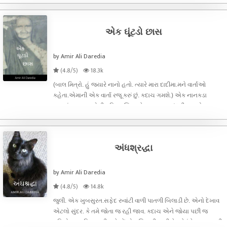
ફુગ્ગા ફૂલાવે. તમે ટ્રાઈ કરી જુવો તમારાથી થાય છે? કોઈ તો આંખના
ગોખલ
એક ઘૂંટડો છાસ
by Amir Ali Daredia
(4.8/5)
18.3k
(બાલ મિત્રો. હું જ્યારે નાનો હતો. ત્યારે મારા દાદીમા.મને વાર્તાઓ
કહેતા.એમાની એક વાર્તા રજૂ કરું છું. કદાચ ગમશે.) એક નાનકડા
ગામમાં. વાઘજી. એની પત્નિ મણિ સાથે ખુશ હાલ જીંદગી જીવતો
હતો.એની પાસે બહુ મોટું ખેતર તો ન હતું. ફક્ત અઢી વીઘા જમીન હતી.
એમાં. પતિ પત્ન
અંધશ્રદ્ધા
by Amir Ali Daredia
(4.8/5)
14.8k
જુલી. એક ખુબસુરત.સફેદ રુવાંટી વાળી પાતળી બિલાડી છે. એનો દેખાવ
એટલો સુંદર. કે તમે જોતા જ રહી જાવ. કદાચ એને જોયા પછી જ
કવિએ આ કવિતા લખી હશે. મેં એક બિલાડી પાળી છે. જે રંગે બહુ રુપાળી