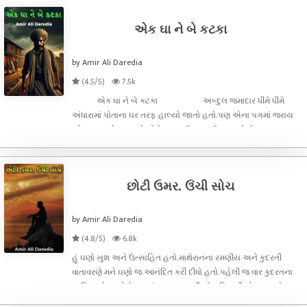
એક ઘા ને બે કટકા
by Amir Ali Daredia
(4.5/5)
7.5k
એક ઘા ને બે કટકા અબ્દુલ જમાદાર ધીમે ધીમે
અંધારામાં પોતાના ઘર તરફ હાલ્યો જાતો હતો.પણ એના પગમાં જરાય
જોર ન હતુ.ઘેર જવાનો એને જરાય ઉત્સાહ.ઉતાવળ.કે ઈચ્છા ન
હતી.પણ ઘર એટલે ઘર.ઘરે ગયા વગર કંઈ હાલે?નો જ હાલેને?અને
એટલે જ એ ઘર કોર
છોટી ઉમર. ઉંચી સોચ
by Amir Ali Daredia
(4.8/5)
6.8k
હું ઘણો ખુશ અને ઉત્સાહિત હતો.માથેરાનના રમણીય અને કુદરતી
વાતાવરણે મને ઘણો જ આનંદિત કરી દીધો હતો.પહેલી જ વાર કુદરતના
સાનિધ્યને જાણે મે માણ્યું હતુ. કુદરતની એ હરિયાળી ગોદમા અનેરુ
વાત્સલ્ય હતુ.ઘોડા પર બેસીને ત્યાંના બધા તો નહી પણ.અડધા પોઇન્ટ