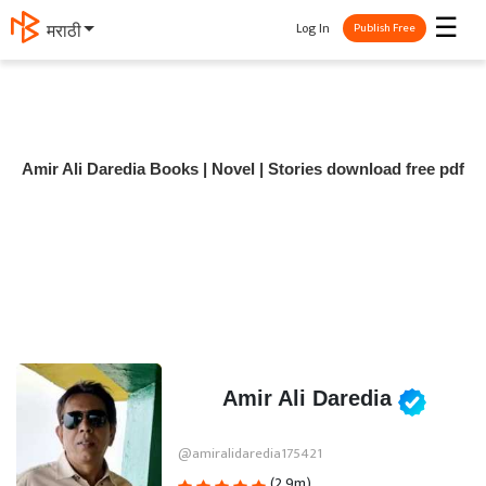
☰
Log In
मराठी
Publish Free
Amir Ali Daredia Books | Novel | Stories download free pdf
Amir Ali Daredia
@amiralidaredia175421
(2.9m)