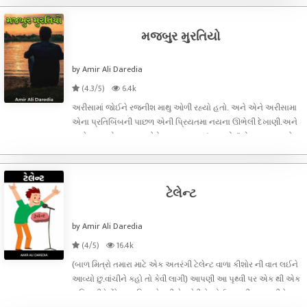
જોયા. જીવનમાં પહે
મજબુર મુરતિયો
by Amir Ali Daredia
(4.3/5)
6.4k
અરીસામાં જોઈને રજનીશ માથુ ઓળી રહ્યો હતો. અને એને અરીસામા
એના પ્રતિબિંબની પાછળ એની પ્રિયતમા નયના ઊભેલી દેખાણી.અને
સાથે સાથ.એના ટહુકા જેવો અવાજ પણ સંભળાયો. "એકદમ ખન્ના જેવા
લાગો છો." "એહે.આહા.આ હા હા હા.કોરા કાગજ થા યે મન મેરા."
રજનીશથી ગવાય ગયુ.અને નયનાએ એ
ટેલેન્ટ
by Amir Ali Daredia
(4/5)
16.4k
(બાળ મિત્રો તમારા માટે એક અતરંગી ટેલેન્ટ વાળા કીશોર ની વાત લઈને
આવ્યો છુ.વાંચીને કહો તો કેવી લાગી) આપણી આ પૃથ્વી પર એક થી એક
ચઢિયાતી ટેલેંટેડ વ્યક્તિઓ પડી છે. જેવી કે. કોઈ નાકથી હવા ભરીને