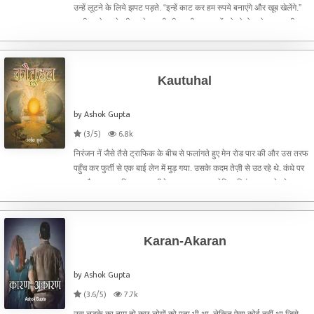
उन्हें लूटने के लिये झपट पड़ते. “इन्हें काट कर हम रुपये बनाएंगे और खूब खेलेंगे.”
खुशी मानो उनके भीतर से फूटती सी पड़ती. अखबारों को तो रोज़ रोज़ आना ही था
और रंग बिरंगे पैम्फलेट्स
Kautuhal
by Ashok Gupta
(3/5)
6.8k
निरंजन नें जैसे तैसे ट्राफिक के बीच से फलांगते हुए मेन रोड पार की और उस तरफ
पहुँच कर फुर्ती से एक बाई लेन में मुड़ गया. उसके कदम तेज़ी से उठ रहे थे. कंधे पर
पडा बैग बार बार फिसल कर नीचे झूल आ रहा था, लेकिन निरंजन इस से परेशान
नहीं लग रहा था. आगे जा कर
Karan-Akaran
by Ashok Gupta
(3.6/5)
7.7k
उस लड़के का नाम तो कुछ लोगों को पता भी था, लेकिन ऐसा कोई नहीं था जिसे