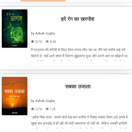
हरे रंग का खरगोश
by Ashok Gupta
(5/5)
8.9k
मैं प्रभुनाथ की बगीची से पैदल पैदल वापस लौट रहा था. मैंने वहां करीब ढाई घंटे
बिताये थे. यहाँ आते समय मैं जितना झुंझलाया हुआ और अपने आप पर खीझ में था,
वापसी में मैं उतना ही पुलकित और प्रसन्न था. नहीं.. प्रसन्न मेरी मनःस्थिति के
लिए सही शब्द नहीं है. वहां
सबका उजाला
by Ashok Gupta
(2/5)
7.2k
' हबीब चिक वाला ' सामने बोर्ड देख कर अनीस ने रिक्शा रुकवा लिया.उस कस्बे में
सुबह बस अंगडाई ले ही रही थी.सर्दी ज़बरदस्त तो नहीं थी, लेकिन उसकी हाजिरी
बखूबी साफ़ थी. धूप फैलनी शुरू हो गई थी. हबीब चिक वाले के घर के सामने कोई