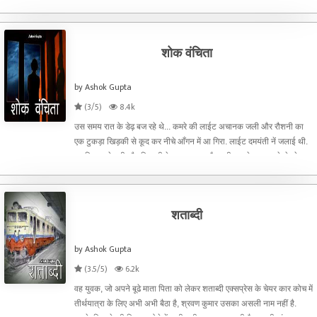
झाड़ू लगा रहा था जिस से धू
शोक वंचिता
by Ashok Gupta
(3/5)
8.4k
उस समय रात के डेढ़ बज रहे थे... कमरे की लाईट अचानक जली और रौशनी का
एक टुकड़ा खिड़की से कूद कर नीचे आँगन में आ गिरा. लाईट दमयंती नें जलाई थी.
वह बिस्तर से उठी और खिड़की के पास आ कर बैठ गयी. उसके बाल खुले थे, चेहरा
पथराया हुआ था लेकिन आँखें सूखी थीं. दमयं
शताब्दी
by Ashok Gupta
(3.5/5)
6.2k
वह युवक, जो अपने बूढे माता पिता को लेकर शताब्दी एक्सप्रेस के चेयर कार कोच में
तीर्थयात्रा के लिए अभी अभी बैठा है, श्रवण कुमार उसका असली नाम नहीं है.