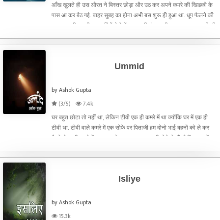
आँख खुलते ही उस औरत ने बिस्तर छोड़ा और उठ कर अपने कमरे की खिडकी के
पास आ कर बैठ गई. बाहर सुबह का होना अभी बस शुरू ही हुआ था. धूप फैलने की
दस्तक अभी दूर थी, बस परिंदों ने पेड़ों पर अपनी गुंजन भरी कवायद शुरू कर दी थी.
उस औरत का कमरा मकान की दूसरी मंजिल पर था.
Ummid
by Ashok Gupta
(3/5)
7.4k
घर बहुत छोटा तो नहीं था, लेकिन टीवी एक ही कमरे में था क्योंकि घर में एक ही
टीवी था. टीवी वाले कमरे में एक सोफे पर पिताजी हम दोनो भाई बहनों को ले कर
बैठते थे. उसी कमरे में एक तख़्तपोश पर बाबुल चाचा भी होते थे. मैं नौवीं क्लास में
पहुँच गयी थी, वीरू अभी पा
Isliye
by Ashok Gupta
15.3k