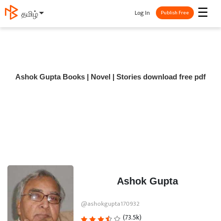
☰
Log In
தமிழ்
Publish Free
Ashok Gupta Books | Novel | Stories download free pdf
Ashok Gupta
@ashokgupta170932
(73.5k)