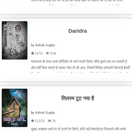
गांव में अगर कोई जरा सी भी ढंग की जगह कही जा सकती थी तो वह थी पोस्ट
मास्टर साहब की बैठक. उस गांव में पोस्ट मास्टर डाक बाबू कहलाते थे लेकिन पता
नहीं किसा स्नेह मिल मुझे जो मैं उन्हें
Daridra
by Ashok Gupta
(4/5)
15.1k
प्लांटरूम के बगल वाले कॉरिडोर से जाने वाली लिफ्ट सीधे दूसरे तल पर रूकती है
और वहीँ ठीक सामने है कमरा नंबर दो सौ आठ, जिसमें मिसेज़ अरुंधती देशपांडे बैठती
हैं. नहीं.. यह कमरा अकेले अरुंधती देशपांडे का नहीं है. रिसर्च डिवीज़न के तीन और
लोग भी इसी कमरे मे
तिलस्म टूट गया है
by Ashok Gupta
(2.3/5)
7k
सुबह अखबार आते थे तो उनमें रंग बिरंगे, छोटे बड़े पैम्फलेट्स निकलते और बच्चे