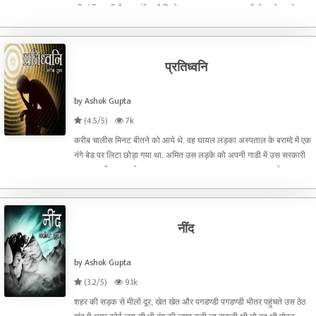
की घंटी बजती है. यह संकेत है कि बेटा भानुप्रकाश अगर घर में होगा तो पुरुषोत्तम
अग्निहोत्री के फाटक तक पहुँच
प्रतिध्वनि
by Ashok Gupta
(4.5/5)
7k
करीब चालीस मिनट बीतने को आये थे. वह घायल लड़का अस्पताल के बराम्दे में एक
नंगे बेड पर लिटा छोड़ा गया था. अमित उस लड़के को अपनी गाडी में उस सरकारी
अस्पताल में लगभग ढो कर लाया था. वह लड़का खासा घायल था, कम से कम
उसकी चिट्टी स्नोव्हाईट कमीज़ पर सिर और गर्दन से ब
नींद
by Ashok Gupta
(3.2/5)
9.1k
शहर की सड़क से मीलों दूर, खेत खेत और पगडण्डी पगडण्डी भीतर पहुंचते उस ठेठ