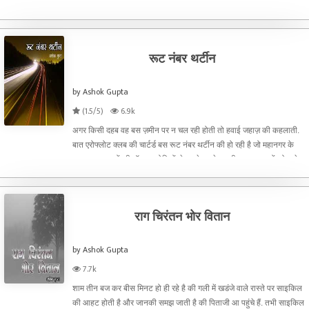
उसके पिता के भी रिटायर होने में अभी करीब साल भर बाकी है. उसकी मां का
हौसला भी अपनी बहू और पोते पोतियों को
रूट नंबर थर्टीन
by Ashok Gupta
(1.5/5)
6.9k
अगर किसी दहब वह बस ज़मीन पर न चल रही होती तो हवाई जहाज़ की कहलाती.
बात एरोफ्लोट क्लब की चार्टर्ड बस रूट नंबर थर्टीन की हो रही है जो महानगर के
दूर-दराज़ इलाकों की पॉश कालोनियों से उड़ते उड़ते, दूसरी तमाम ज़न्नतों को छूते
हुए एक घंटा सत्तावन मिनट में डॉलर प्लेस क
राग चिरंतन भोर वितान
by Ashok Gupta
7.7k
शाम तीन बज कर बीस मिनट हो ही रहे है की गली में खडंजे वाले रास्ते पर साइकिल
की आहट होती है और जानकी समझ जाती है की पिताजी आ पहुंचे हैं. तभी साइकिल