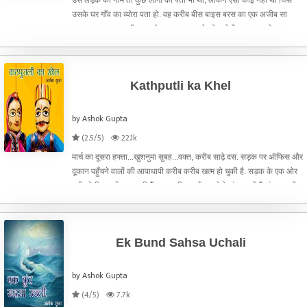
उसके घर गाँव का व्योरा पता हो. वह करीब बीस बाइस बरस का एक अजीब सा
लड़का था, नाम छदामी, शहर के एक दूर-दराज़ के मोहल्ले में एक कमरा ले कर रह
रहा था. कुंवारा था तो उसे अकेले ही रहना
Kathputli ka Khel
by Ashok Gupta
(2.5/5)
22.1k
मार्च का दूसरा हफ्ता...खुशनुमा सुबह...वक्त, करीब साढ़े दस. सड़क पर ऑफिस और
दूकान पहुँचने वालों की आपाधापी करीब करीब खत्म हो चुकी है. सड़क के एक ओर
बनी छोटी दुकानें खुल चुकी हैं, कुछ बड़ी दुकानें खुलने के इंतज़ार में हैं. बंद दुकानों
के पहले ही पहुँच चुके ग्रा
Ek Bund Sahsa Uchali
by Ashok Gupta
(4/5)
7.7k