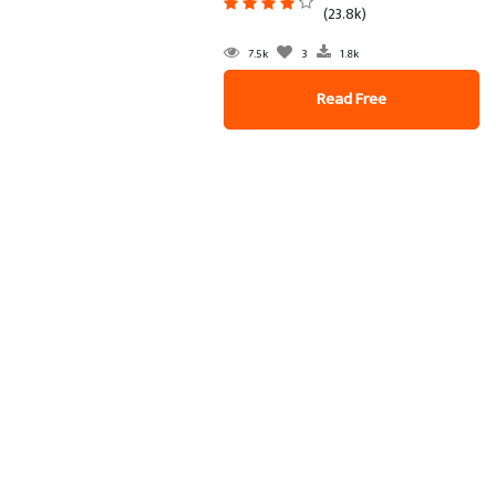
(23.8k)
7.5k
3
1.8k
Read Free