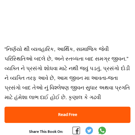
“નિર્ણયો થી વ્યવહારિક, આર્થિક, સામાજિક જેવી
પરિસ્થિતિઓ બદલે છે, અને સ્તબ્ધતા બાદ સમગ્ર જીવન.”
વ્યક્તિ ને પ્રસંગો શોધવા માટે નથી જવું પડતું, પ્રસંગો દોડી
ને વ્યક્તિ તરફ આવે છે, આમ જીવન મા આવતા-જતા
પ્રસંગો બાદ તેઓ નું વિશ્લેષણ જીવન સુધાર અથવા પ્રગતિ
માટે હંમેશા લાભ દાઈ હોઈ છે. કૃણાલ કે ગઢવી
Read Free
Share This Book On: