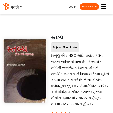
☰
Log In
मराठी
Publish Free
સ્તબ્ધ
Gujarati Moral Stories
માંસૂણું એક NGO સાથે કાર્યরত દર્શન
નામના વ્યક્તિની વાર્તા છે, જે આર્થિક
મદદની જરૂરિયાત ધરાવતા લોકોને
માનસિક શક્તિ અને વિચારશક્તિમાં સુધારો
લાવવા માટે કામ કરે છે. તેઓ લોકોને
કલેશમુક્ત જીવન માટે માર્ગદર્શન આપે છે
અને વિધિદ્વારા સેમિનાર યોજે છે, જેમાં
લોકોના જીવનમાં સકારાત્મક ફેરફાર
લાવવા માટે મદદ કારતે હોય છે.