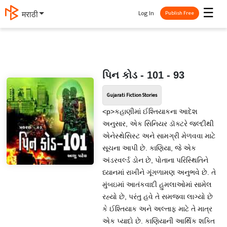
☰
Log In
मराठी
Publish Free
પિન કોડ - 101 - 93
Gujarati Fiction Stories
<p>કહાણીમાં ઈશ્તિયાકના આદેશ
અનુસાર, એક સિનિયર ડૉક્ટરે જલ્દીથી
એનેસ્થેસિસ્ટ અને સામગ્રી મેળવવા માટે
સૂચના આપી છે. કાણિયા, જે એક
અંડરવર્લ્ડ ડોન છે, પોતાના પરિસ્થિતિને
ધ્યાનમાં રાખીને ગૂંગળામણ અનુભવે છે. તે
મુંબઇમાં આતંકવાદી હુમલાઓમાં સામેલ
રહ્યો છે, પરંતુ હવે તે સમજવા લાગ્યો છે
કે ઈશ્તિયાક અને અલ્તાફ માટે તે માત્ર
એક પ્યાદો છે. કાણિયાની આર્થિક શક્તિ