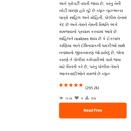
અને પ્રોપર્ટી વધતી જાય છે, પરંતુ તેની
ખોટી ધારણા હવે તૂટે છે.</p> <p>અન્ય
પાત્રો સાહિલ અને મોહિની, પોલીસ વેનમાં
કેદ છે અને તેમને તેમની સ્થિતિ અંગે
સમજવાનો પ્રયાસ કરવામાં આવે છે.
સાહિલને realizes થાય છે કે ઈકબાલ
કાણિયા અને ઈશ્તિયાકની ધમકીઓ સાથે
નતાશાનો જીવનમરણ જોડાયેલું છે, જેના
કારણે તે પોલીસ કર્મચારીઓ પાસે જવા
માટે વિનંતી કરે છે, પરંતુ પોલીસ તેમને
આતંકવાદીઓને સમજે છે.</p>
(295.2k)
12.2k
4
8.1k
Read Free