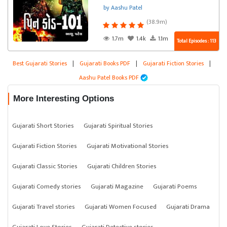
by Aashu Patel
(38.9m)
1.7m
1.4k
1.1m
Total Episodes : 113
Best Gujarati Stories
|
Gujarati Books PDF
|
Gujarati Fiction Stories
|
Aashu Patel Books PDF
More Interesting Options
Gujarati Short Stories
Gujarati Spiritual Stories
Gujarati Fiction Stories
Gujarati Motivational Stories
Gujarati Classic Stories
Gujarati Children Stories
Gujarati Comedy stories
Gujarati Magazine
Gujarati Poems
Gujarati Travel stories
Gujarati Women Focused
Gujarati Drama
Gujarati Love Stories
Gujarati Detective stories