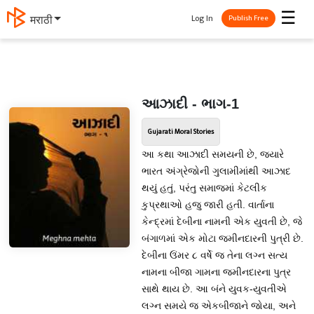
☰
Log In
मराठी
Publish Free
આઝાદી - ભાગ-1
Gujarati Moral Stories
આ કથા આઝાદી સમયની છે, જ્યારે
ભારત અંગ્રેજોની ગુલામીમાંથી આઝાદ
થયું હતું, પરંતુ સમાજમાં કેટલીક
કુપ્રથાઓ હજુ જારી હતી. વાર્તાના
કેન્દ્રમાં દેબીના નામની એક યુવતી છે, જે
બંગાળમાં એક મોટા જમીનદારની પુત્રી છે.
દેબીના ઉંમર ૮ વર્ષે જ તેના લગ્ન સત્ય
નામના બીજા ગામના જમીનદારના પુત્ર
સાથે થાય છે. આ બંને યુવક-યુવતીએ
લગ્ન સમયે જ એકબીજાને જોયા, અને