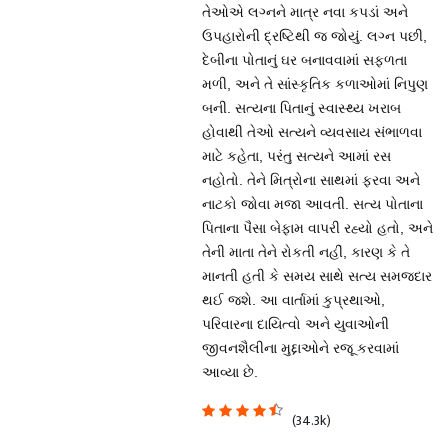
તેઓએ લગ્નને માત્ર નવા કપડાં અને
ઉપહારોની દ્રષ્ટિથી જ જોયું. લગ્ન પછી,
દેબીના પોતાનું ઘર બનાવવામાં સફળતા
મળી, અને તે સાંસ્કૃતિક કળાઓમાં નિપુણ
બની. સત્યના પિતાનું સ્વાસ્થ્ય ખરાબ
હોવાથી તેઓ સત્યને વ્યવસાય સંભાળવા
માટે કહેતા, પરંતુ સત્યને આમાં રસ
નહોતો. તેને મિત્રોના સાથમાં ફરવા અને
નાટકો જોવા મજા આવતી. સત્ય પોતાના
પિતાના પૈસા બેફામ વાપરી રહ્યો હતો, અને
તેની માતા તેને રોકતી નહીં, કારણ કે તે
માનતી હતી કે સમય સાથે સત્ય સમજદાર
થઈ જશે. આ વાર્તામાં કુપ્રથાઓ,
પરિવારના દાયિત્વો અને યુવાઓની
જીવનશૈલીના મુદ્દાઓને રજૂ કરવામાં
આવ્યા છે.
(34.3k)