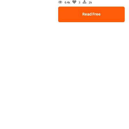
6.4k
3
2k
Read Free