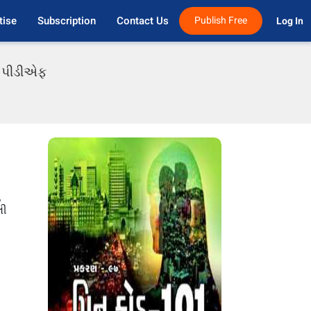
tise
Subscription
Contact Us
Publish Free
Log In 
તી પીડીએફ
,
લી