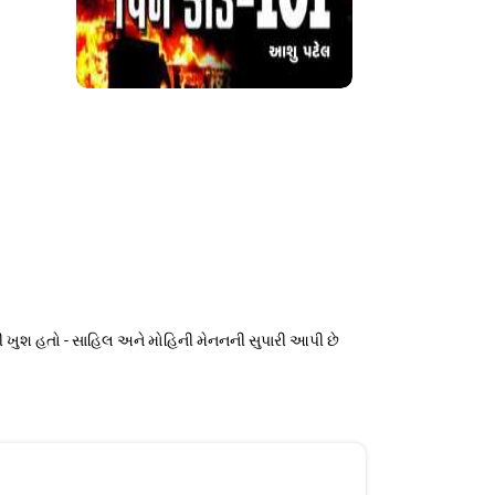
 ખુશ હતો - સાહિલ અને મોહિની મેનનની સુપારી આપી છે