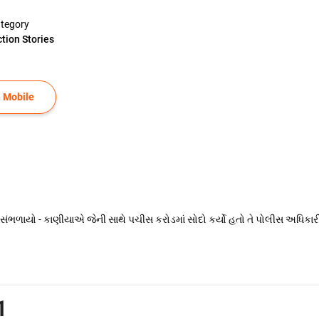
tegory
ction Stories
 Mobile
ળાયો - કાણીયાએ જેની સાથે પચીસ કરોડમાં સોદો કર્યો હતો તે પોલીસ અધિકારી
1