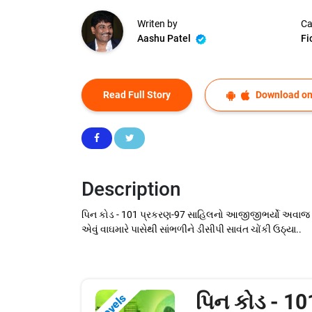
Writen by
Ca
Aashu Patel
Fi
Read Full Story
Download on
Description
પિન કોડ - 101 પ્રકરણ-97 સાહિલનો આજીજીભર્યો અવાજ સંભ
એવું વાઘમારે પાસેથી સાંભળીને ડીસીપી સાવંત ચોંકી ઉઠ્યા..
પિન કોડ - 10
Novels