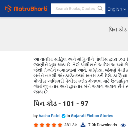
English
પિન કોડ 
આ વાર્તામાં સાહિલ અને મોહિનીને પોલીસ દ્વારા ઝડપી 
જાણીને ખુશ થાય છે. તેણે પોલીસને આદેશ આપ્યો છે
જેથી તેઓને બગાડવામાં આવે. કાણિયા, જેમણે પેચીસ
બંનેને નકલી એન્કાઉન્ટરમાં ખતમ કરી દેશે. કાણિયા
પોલીસ અધિકારી પેચીસ કરોડ મેળવવા માટે ઉત્સાહિત છ
જેમાં જીતનાર અને હારનાર બંને અલગ અલગ રીતે સં
જાય છે.
પિન કોડ - 101 - 97
by
Aashu Patel
in
Gujarati Fiction Stories
281.3k
7.9k
Downloads