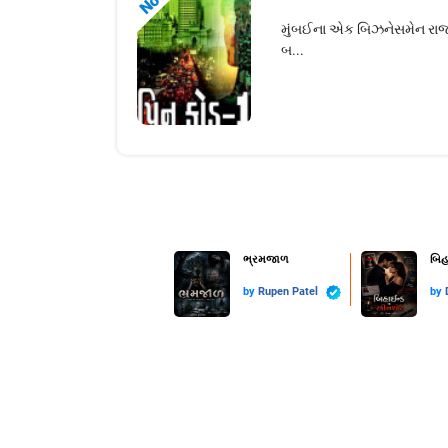
મુંબઈના એક બિઝનેસમેન રાજ મલ
બ...
ભ્રમજાળ
બિહ
by
Rupen Patel
by