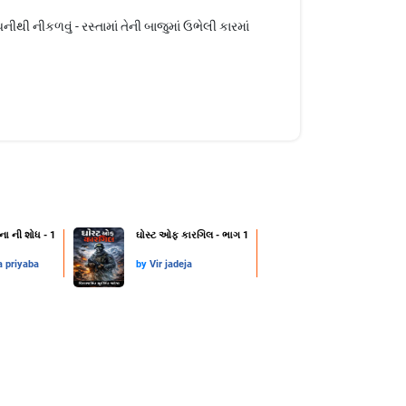
ી નીકળવું - રસ્તામાં તેની બાજુમાં ઉભેલી કારમાં
ના ની શોધ - 1
ઘોસ્ટ ઓફ કારગિલ - ભાગ 1
a priyaba
by
Vir jadeja