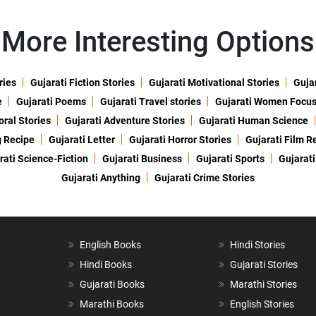
More Interesting Options
ries
Gujarati Fiction Stories
Gujarati Motivational Stories
Gujar
e
Gujarati Poems
Gujarati Travel stories
Gujarati Women Focu
oral Stories
Gujarati Adventure Stories
Gujarati Human Science
g Recipe
Gujarati Letter
Gujarati Horror Stories
Gujarati Film R
rati Science-Fiction
Gujarati Business
Gujarati Sports
Gujarati
Gujarati Anything
Gujarati Crime Stories
English Books
Hindi Stories
Hindi Books
Gujarati Stories
Gujarati Books
Marathi Stories
Marathi Books
English Stories