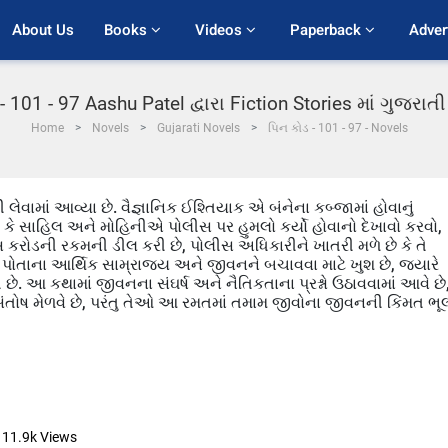
About Us
Books 
Videos 
Paperback 
Adver
- 101 - 97 Aashu Patel દ્વારા Fiction Stories માં ગુજરા
Home
Novels
Gujarati Novels
પિન કોડ - 101 - 97 - Novels
લેવામાં આવ્યા છે. વૈજ્ઞાનિક ઈશ્તિયાક એ બંનેના કબ્જામાં હોવાનું
 કે સાહિલ અને મોહિનીએ પોલીસ પર હુમલો કર્યો હોવાનો દેખાવો કરવો,
 કરોડની રકમની ડીલ કરી છે, પોલીસ અધિકારીને ખાતરી મળે છે કે તે
 પોતાના આર્થિક સામ્રાજ્ય અને જીવનને બચાવવા માટે ખુશ છે, જ્યારે
ે. આ કથામાં જીવનના સંઘર્ષ અને નૈતિકતાના પ્રશ્નો ઉઠાવવામાં આવે છે
તોષ મેળવે છે, પરંતુ તેઓ આ રમતમાં તમામ જીવોના જીવનની કિંમત ભૂ
11.9k
Views