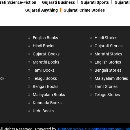
rati Science-Fiction
Gujarati Business
Gujarati Sports
Gujarati
Gujarati Anything
Gujarati Crime Stories
English Books
Hindi Stories
Hindi Books
Gujarati Stories
Gujarati Books
Marathi Stories
Marathi Books
English Stories
Tamil Books
Bengali Stories
ack
Telugu Books
Malayalam Stories
Bengali Books
Tamil Stories
Malayalam Books
Telugu Stories
Kannada Books
Urdu Books
All Rights Reserved | Powered by
Custom Web Development Company Ind