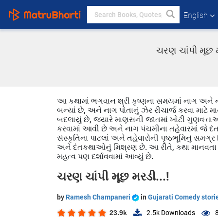
English
ચરણ ચાંપી મૂછ 
આ કથામાં ભગવાન શ્રી કૃષ્ણના સમયમાં નાગ અને 
બન્યાં છે, અને નાગ પોતાનું ઝેર રીચાર્જ કરવા માટે
બદલાયું છે, જ્યારે માણસની જાતમાં ખોટી ગુણવત્ત
કરવામાં આવી છે અને નાગ પંચમીના તહેવારમાં જે દ
સંસ્કૃતિના પાટલાં અને તહેવારોની પૃષ્ઠભૂમિનું સમગ્
અને દંતકથાઓનું મિશ્રણ છે. આ રીતે, કથા માનવતા 
મહત્વ પણ દર્શાવવામાં આવ્યું છે.
ચરણ ચાંપી મૂછ મરડી...!
by
Ramesh Champaneri
in
Gujarati Comedy stori
23.9k
2.5k
Downloads