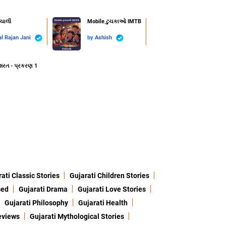
ાચાલી
Mobile ટુચકાઓ IMTB
l Rajan Jani
by
Ashish
શરત - પ્રકરણ 1
ati Classic Stories
Gujarati Children Stories
sed
Gujarati Drama
Gujarati Love Stories
Gujarati Philosophy
Gujarati Health
eviews
Gujarati Mythological Stories