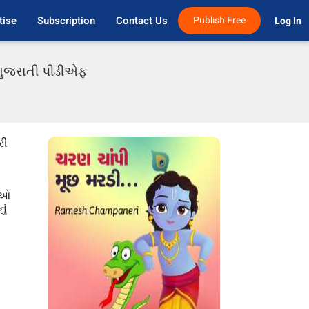
tise
Subscription
Contact Us
Publish Free
Log In 
 ગુજરાતી પીડીએફ
રી
રાઓ
ું