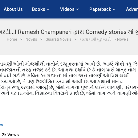
About Us
Books 
Videos 
Paperback 
Adver
મરડી...! Ramesh Champaneri દ્વારા Comedy stories માં
Home
Novels
Gujarati Novels
ચરણ ચાંપી મૂછ મરડી...! - Novels
નાગણીઓની મોજશીલી વાતોને રજૂ કરવામાં આવી છે. આજે લોકો વધુ ઝે
 માનવજાતની તરફ નજર કરે છે. આ કથા દર્શાવે છે કે નાગ પાસે માત્ર નામ
ાઓ વધી ગઈ છે. કવિતા 'નાગદમન' માં નાગ અને નાગણીઓ વિશે ચર્ચા
ંતકથાઓ છે, તે પણ ઉલ્લેખિત કરવામાં આવી છે. આ કથામાં માનવ
ર ચિત્ર રજૂ કરવામાં આવ્યું છે, જેમાં નાગના પૂજાને લઈને લાગણી, પરંપ
અને પરંપરાઓના વિસારના વિષયને સ્પર્શે છે, જેમાં નાગ અને નાગણીઓન
es
8.2k
Views