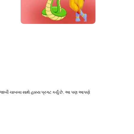
તેજાબી ચાબખા સાથે હાસ્ય પ્રગટ કર્યું છે. આ પણ આપણે