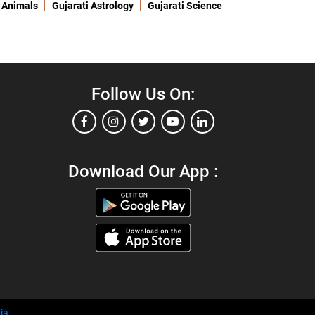
 Animals
Gujarati Astrology
Gujarati Science
Follow Us On:
Download Our App :
ia
.