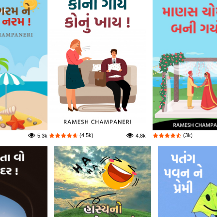
(4.5k)
(3k)
5.3k
4.8k