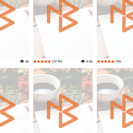
(10.4k)
(3k)
6k
6.6k