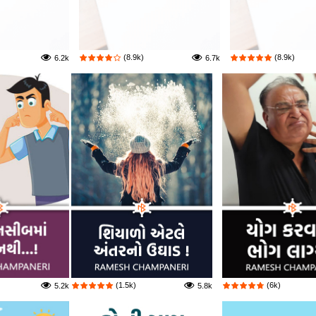
(8.9k)
(8.9k)
6.2k
6.7k
(1.5k)
(6k)
5.2k
5.8k