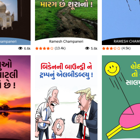
(13.4k)
(4.5k)
6.6k
5.6k