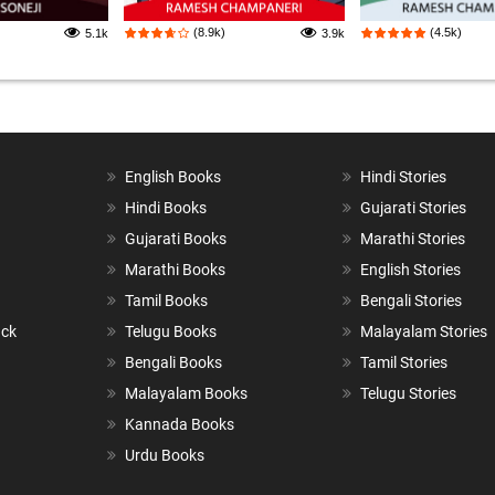
(8.9k)
(4.5k)
5.1k
3.9k
English Books
Hindi Stories
Hindi Books
Gujarati Stories
Gujarati Books
Marathi Stories
Marathi Books
English Stories
Tamil Books
Bengali Stories
ack
Telugu Books
Malayalam Stories
Bengali Books
Tamil Stories
Malayalam Books
Telugu Stories
Kannada Books
Urdu Books