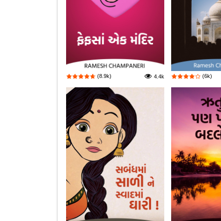
(8.9k)
(6k)
4.4k