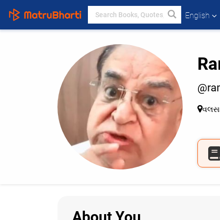
English
Ra
@ra
વલસ
About You