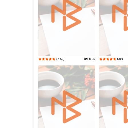
(7.5k)
(3k)
6.9k