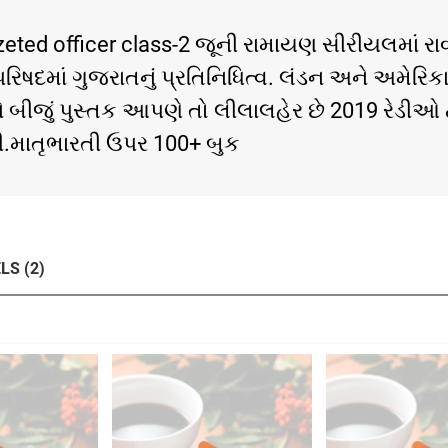
ezeted officer class-2 જૂની રામાયણ સીરીયલમાં 
રિષદમાં ગુજરાતનું પ્રતિનિધિત્વ. લંડન અને અમેરિકામ
ે બીજું પુસ્તક આપણે તો લીલાલહેર છે 2019 રેડીઓ 
્ષથી.માતૃભારતી ઉપર 100+ બુક
LS (2)