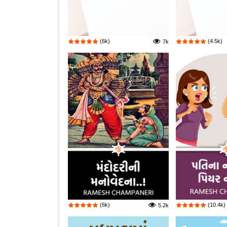
(6k)
(4.5k)
7k
(6k)
(10.4k)
5.2k