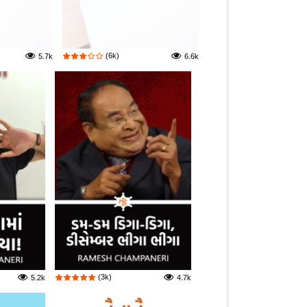
(6k)
5.7k
6.6k
(3k)
5.2k
4.7k