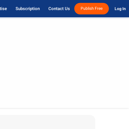
tise
Subscription
Contact Us
Publish Free
Log In 