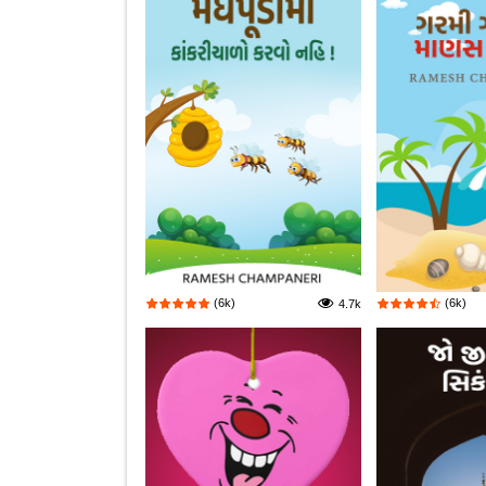
(6k)
(6k)
4.7k