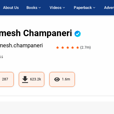
About Us
Books 
Videos 
Paperback 
Adver
mesh Champaneri
mesh.champaneri
(2.7m)
ાડ
287
623.2k
1.6m