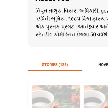
નિવૃત તાલુકા વિકાસ અધિકારી. g
ઋષિની ભૂમિકા. ૧૯૮૫ વિશ્વ હાસ્ય પ
એક પુસ્તક પ્રગટ : આનંદ્દ્વાર અન
સ્ટેન્ડીંગ કોમેડિયન છેલ્લા 50 વર
STORIES (138)
NOVE