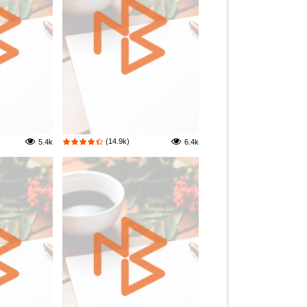
(14.9k)
5.4k
6.4k