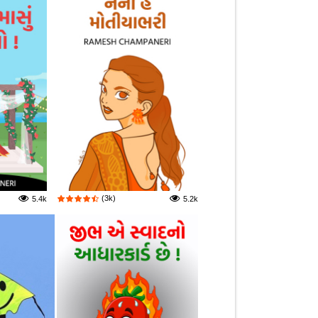
(3k)
5.4k
5.2k