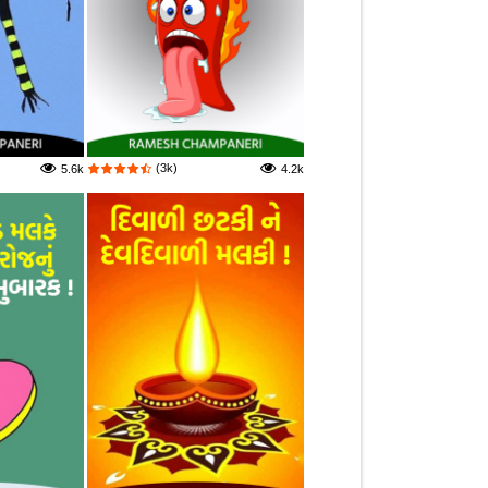
(3k)
5.6k
4.2k