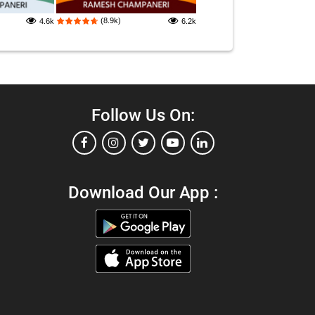
(8.9k)
4.6k
6.2k
Follow Us On:
Download Our App :