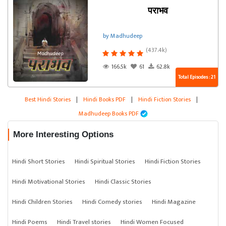
पराभव
by Madhudeep
(437.4k)
166.5k
61
62.8k
Total Episodes : 21
Best Hindi Stories
|
Hindi Books PDF
|
Hindi Fiction Stories
|
Madhudeep Books PDF
More Interesting Options
Hindi Short Stories
Hindi Spiritual Stories
Hindi Fiction Stories
Hindi Motivational Stories
Hindi Classic Stories
Hindi Children Stories
Hindi Comedy stories
Hindi Magazine
Hindi Poems
Hindi Travel stories
Hindi Women Focused