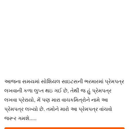
આજના સમયમાં સોશિયલ સાઇટસની ભરમારમાં પ્રેમપત્ર
લખવાની કળા લુપ્ત થઇ ગઈ છે, તેથી જ હું પ્રેમપત્ર
લખવા પ્રેરાયો, મેં પણ મારા વાચકમિત્રોને નામે આ
પ્રેમપત્ર લખ્યો છે. તમોને મારો આ પ્રેમપત્ર વાંચવો
જરૂર ગમશે.....