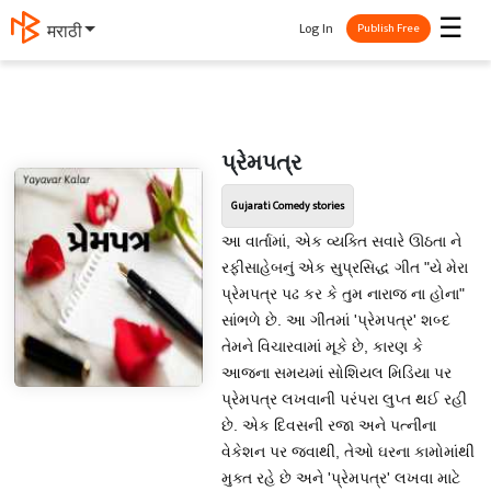
☰
Log In
मराठी
Publish Free
પ્રેમપત્ર
Gujarati Comedy stories
આ વાર્તામાં, એક વ્યક્તિ સવારે ઊઠતા ને
રફીસાહેબનું એક સુપ્રસિદ્ધ ગીત "યે મેરા
પ્રેમપત્ર પઢ કર કે તુમ નારાજ ના હોના"
સાંભળે છે. આ ગીતમાં 'પ્રેમપત્ર' શબ્દ
તેમને વિચારવામાં મૂકે છે, કારણ કે
આજના સમયમાં સોશિયલ મિડિયા પર
પ્રેમપત્ર લખવાની પરંપરા લુપ્ત થઈ રહી
છે. એક દિવસની રજા અને પત્નીના
વેકેશન પર જવાથી, તેઓ ઘરના કામોમાંથી
મુક્ત રહે છે અને 'પ્રેમપત્ર' લખવા માટે