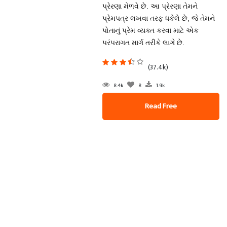
પ્રેરણા મેળવે છે. આ પ્રેરણા તેમને
પ્રેમપત્ર લખવા તરફ ધકેલે છે, જે તેમને
પોતાનું પ્રેમ વ્યક્ત કરવા માટે એક
પરંપરાગત માર્ગ તરીકે લાગે છે.
(37.4k)
8.4k
8
1.9k
Read Free