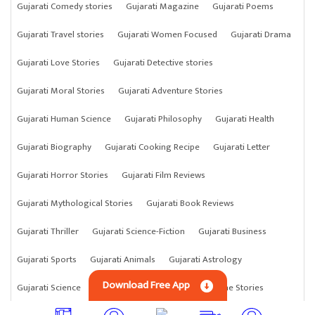
Gujarati Comedy stories
Gujarati Magazine
Gujarati Poems
Gujarati Travel stories
Gujarati Women Focused
Gujarati Drama
Gujarati Love Stories
Gujarati Detective stories
Gujarati Moral Stories
Gujarati Adventure Stories
Gujarati Human Science
Gujarati Philosophy
Gujarati Health
Gujarati Biography
Gujarati Cooking Recipe
Gujarati Letter
Gujarati Horror Stories
Gujarati Film Reviews
Gujarati Mythological Stories
Gujarati Book Reviews
Gujarati Thriller
Gujarati Science-Fiction
Gujarati Business
Gujarati Sports
Gujarati Animals
Gujarati Astrology
Download Free App
Gujarati Science
Gujarati Anything
Gujarati Crime Stories