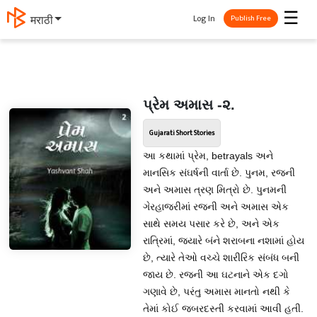
☰
Log In
मराठी
Publish Free
પ્રેમ અમાસ -૨.
Gujarati Short Stories
આ કથામાં પ્રેમ, betrayals અને
માનસિક સંઘર્ષની વાર્તા છે. પુનમ, રજની
અને અમાસ ત્રણ મિત્રો છે. પુનમની
ગેરહાજરીમાં રજની અને અમાસ એક
સાથે સમય પસાર કરે છે, અને એક
રાત્રિમાં, જ્યારે બંને શરાબના નશામાં હોય
છે, ત્યારે તેઓ વચ્ચે શારીરિક સંબંધ બની
જાય છે. રજની આ ઘટનાને એક દગો
ગણાવે છે, પરંતુ અમાસ માનતો નથી કે
તેમાં કોઈ જબરદસ્તી કરવામાં આવી હતી.