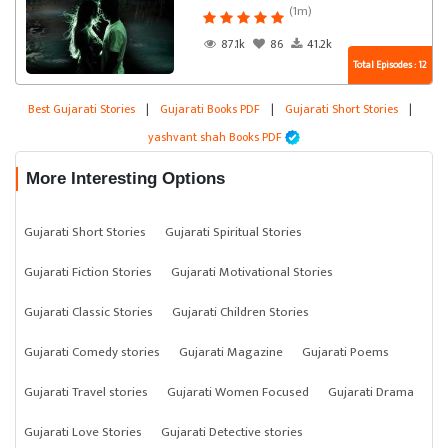
(1m)
87.1k
86
41.2k
Total Episodes : 12
Best Gujarati Stories
|
Gujarati Books PDF
|
Gujarati Short Stories
|
yashvant shah Books PDF
More Interesting Options
Gujarati Short Stories
Gujarati Spiritual Stories
Gujarati Fiction Stories
Gujarati Motivational Stories
Gujarati Classic Stories
Gujarati Children Stories
Gujarati Comedy stories
Gujarati Magazine
Gujarati Poems
Gujarati Travel stories
Gujarati Women Focused
Gujarati Drama
Gujarati Love Stories
Gujarati Detective stories