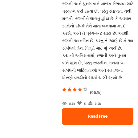
રજની અને પુનમ બંને બાળક મેળવવા માટે
પ્રયત્ન કરી રહ્યા છે, પરંતુ સફળતા નથી
મળતી. રજનીને લાગતું હોય છે કે અમાસ
સાથેનો સંપર્ક તેને માતા બનવામાં મદદ
કરશે, અને તે પ્રેગનન્ટ થાય છે. આથી,
રજની આનંદિત છે, પરંતુ તે જાણે છે કે આ
સંબંધમાં તેના મિત્રો માટે શું અર્થ છે.
કથાની અંતિમતામાં, રજની અને પુનમ
બંને ખુશ છે, પરંતુ રજનીના મનમાં આ
સંબંધની જટિલતાઓ અને સમાજના
ધોરણો વચ્ચેનો સંઘર્ષ ચાલી રહ્યો છે.
(96.1k)
8.2k
5
3.9k
Read Free