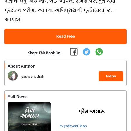
વાર્તાનો વધુ એક ભાગ લઇ આપની સમક્ષ પ્રસ્તુત થવા
પ્રયત્ન કરીશ્. આપના અભિપ્રાયની પ્રતિક્ષામા જ. -
આકાશ.
Read Free
Share This Book On:
About Author
Follow
yashvant shah
Full Novel
પ્રેમ અમાસ
by yashvant shah