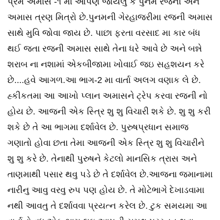
પ્રેમ અમાસ -૧ મા આપણે જોયેલુ કે પુનમ રજની અને
અમાસ ત્રણ મિત્રો છે.પુનમની ગેરહાજરીમા રજની અમાસ
સાથે મુવિ જોવા જાય છે. પાછા ફરતા વરસાદ મા કાર બંધ
થઈ જતા રજની અમાસ સાથે તેના ધરે આવે છે અને બન્ને
શરાબ ના નશામાં એકબીજામા ખોવાઈ જઇ સહશયન કરે
છે....હવે આગળ.આ ભાગ-2 મા વાર્તા અલગ વણાક લે છે.
હ્કીકતમા આ આખો પ્લાન અમાસને ટ્રેપ કરવા રજની નો
હોય છે. આજની એક સ્ત્રિ શુ શુ વિચારી શકે છે. શુ શુ કરી
શકે છે તે આ ભાગમા દર્શાવેલ છે. પુરુષપ્રધાન સમાજ
ગણાતો હોવા છતા તેમા આજની એક સ્ત્રિ શુ શુ વિચારીને
શુ શુ કરે છે. તેનાથી પુરુષને કેટલો માનસિક ત્રાસ અને
તાણમાથી પસાર થવુ પડે છે તે દર્શાવેલ છે.આજના જમાનામા
નારીનુ આવુ વરવુ રુપ પણ હોય છે. તે મોટેભાગે દેખાડવામા
નથી આવતુ તે દર્શાવવા પ્રયત્ન કરેલ છે. ટુક સમયમા આ