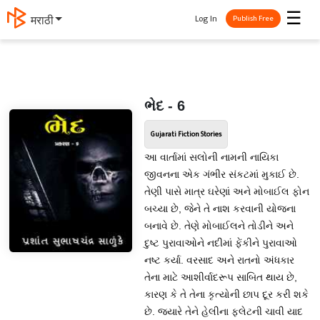
☰
Log In
मराठी
Publish Free
ભેદ - 6
Gujarati Fiction Stories
આ વાર્તામાં સલોની નામની નાયિકા
જીવનના એક ગંભીર સંકટમાં મુકાઈ છે.
તેણી પાસે માત્ર ઘરેણાં અને મોબાઈલ ફોન
બચ્યા છે, જેને તે નાશ કરવાની યોજના
બનાવે છે. તેણે મોબાઈલને તોડીને અને
દુષ્ટ પુરાવાઓને નદીમાં ફેંકીને પુરાવાઓ
નષ્ટ કર્યા. વરસાદ અને રાતનો અંધકાર
તેના માટે આશીર્વાદરૂપ સાબિત થાય છે,
કારણ કે તે તેના કૃત્યોની છાપ દૂર કરી શકે
છે. જ્યારે તેને હેલીના ફ્લેટની ચાવી યાદ