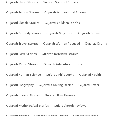
Gujarati Short Stories
Gujarati Spiritual Stories
Gujarati Fiction Stories
Gujarati Motivational Stories
Gujarati Classic Stories
Gujarati Children Stories
Gujarati Comedy stories
Gujarati Magazine
Gujarati Poems
Gujarati Travel stories
Gujarati Women Focused
Gujarati Drama
Gujarati Love Stories
Gujarati Detective stories
Gujarati Moral Stories
Gujarati Adventure Stories
Gujarati Human Science
Gujarati Philosophy
Gujarati Health
Gujarati Biography
Gujarati Cooking Recipe
Gujarati Letter
Gujarati Horror Stories
Gujarati Film Reviews
Gujarati Mythological Stories
Gujarati Book Reviews
Gujarati Thriller
Gujarati Science-Fiction
Gujarati Business