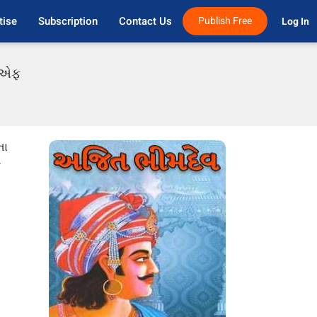
tise
Subscription
Contact Us
Publish Free
Log In 
ડીએફ
તા
ી