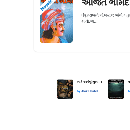
અજિત ભીમદે
Novels
ધંધૂકરાજને ભોજરાજ જેવો મહાન
થયો.જ...
ભાડે આપેલું સુખ - 1
પ
by
Aloka Patel