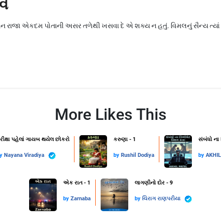
વ
 રાજા એકદમ પોતાની અસર તળેથી ખસવા દે એ શક્ય ન હતું. વિમલનું સૈન્ય ત્યાં પડ્ય
More Likes This
રીક્ષા પહેલાં ગાયબ થયેલ છોકરો
કરુણા - 1
સંબંધો ના
by
Nayana Viradiya
by
Rushil Dodiya
by
AKHI
એક રાત - 1
લાગણીનો દોર - 9
by
Zarnaba
by
ચિરાગ રાણપરીયા