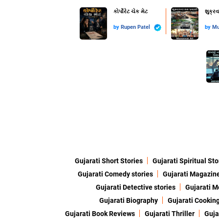
કોર્પોરેટ ચેક મેટ
શુક્ર
by
Rupen Patel
by
Mu
Gujarati Short Stories
Gujarati Spiritual Sto
Gujarati Comedy stories
Gujarati Magazin
Gujarati Detective stories
Gujarati M
Gujarati Biography
Gujarati Cookin
Gujarati Book Reviews
Gujarati Thriller
Guja