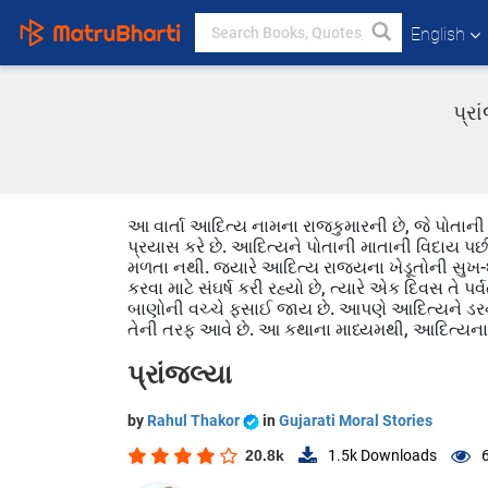
English
પ્ર
આ વાર્તા આદિત્ય નામના રાજકુમારની છે, જે પોતાની
પ્રયાસ કરે છે. આદિત્યને પોતાની માતાની વિદાય પછી
મળતા નથી. જ્યારે આદિત્ય રાજ્યના ખેડૂતોની સુખ-શા
કરવા માટે સંઘર્ષ કરી રહ્યો છે, ત્યારે એક દિવસ તે પર્વ
બાણોની વચ્ચે ફસાઈ જાય છે. આપણે આદિત્યને ડરનો 
તેની તરફ આવે છે. આ કથાના માધ્યમથી, આદિત્યના આંતર
પ્રાંજલ્યા
by
Rahul Thakor
in
Gujarati Moral Stories
20.8k
1.5k
Downloads