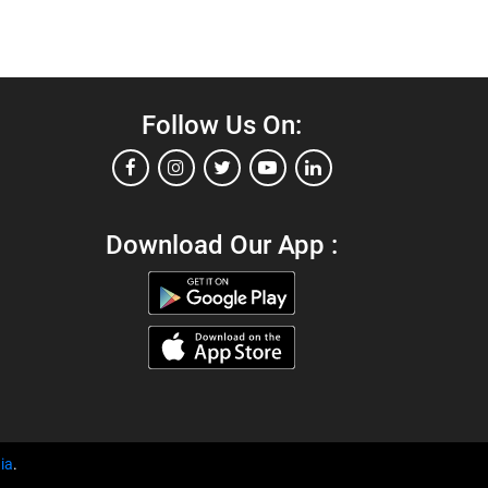
Follow Us On:
Download Our App :
ia
.