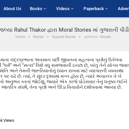
About Us
Books 
Videos 
Paperback 
Adver
ાંજલ્યા Rahul Thakor દ્વારા Moral Stories માં ગુજરાતી પી
Home
Novels
Gujarati Novels
પ્રાંજલ્યા - Novels
 માતા ચંદ્રપ્રભાના અવસાન પછી જીવનના મહત્વના પ્રશ્નોનું ઉકેલવા
 "ધર્મ" અને "સત્ય" વિશે વધુ સમજવાની ઇચ્છા છે, પરંતુ તેને યોગ્ય જવ
ંતિ અને તેમની જરૂરિયાતોનું ધ્યાન રાખવા માટે વ્યાપારની વ્યવસ્થા
ત પર ચઢે છે. ત્યાં, તે સુંદર દૃશ્યમાં મગ્ન હોય છે, ત્યારે અચાનક તે બે
અનુભવ કરતાં જોઈશું, જ્યારે એક કાળો ઘોડેસવાર તેનું ધનુષ્ય લઈને
િક સંઘર્ષ, તેના પ્રશ્નો અને ઊંડા વિચારોને દર્શાવવામાં આવ્યા છે.
6k
Views