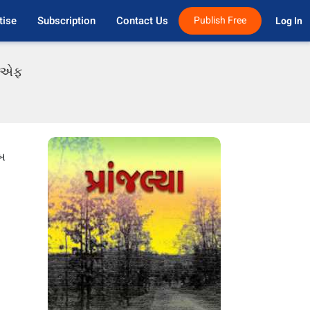
tise
Subscription
Contact Us
Publish Free
Log In 
ડીએફ
ાબ