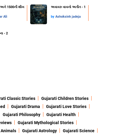
્ટ અને 1500ની શીખ
અવાવરુ વાવનો અતીત - 1
r Ali
by
Ashoksinh jadeja
ના - 2
ati Classic Stories
Gujarati Children Stories
sed
Gujarati Drama
Gujarati Love Stories
Gujarati Philosophy
Gujarati Health
eviews
Gujarati Mythological Stories
 Animals
Gujarati Astrology
Gujarati Science