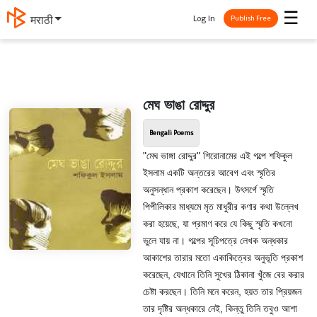
☰
Log In
मराठी
Publish Free
মেঘ ভাঙা রোদ্দুর
Bengali Poems
"মেঘ ভাঙ্গা রোদ্দুর" শিরোনামের এই গল্পে শফিকুল
ইসলাম একটি অন্তরের আবেগ এবং স্মৃতির
অনুসন্ধান প্রকাশ করেছেন। উৎসর্গে স্মৃতি
পিপীলিকার মাধ্যমে মৃত মাধুরীর কণার কথা উল্লেখ
করা হয়েছে, যা প্রমাণ করে যে কিছু স্মৃতি কখনো
ভুলে যায় না। গল্পের সূচিপত্রে লেখক অন্ধকার
আকাশের তারার মতো একাকিত্বের অনুভূতি প্রকাশ
করেছেন, যেখানে তিনি সুখের ঠিকানা খুঁজে বের করার
চেষ্টা করছেন। তিনি মনে করেন, হয়ত তার প্রিয়জন
তার দৃষ্টির অন্ধকারে নেই, কিন্তু তিনি তবুও আশা