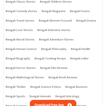
Bengali Classic Stories
Bengali Children Stories
Bengali Comedy stories
Bengali Magazine
Bengali Poems
Bengali Travel stories
Bengali Women Focused
Bengali Drama
Bengali Love Stories
Bengali Detective stories
Bengali Moral Stories
Bengali Adventure Stories
Bengali Human Science
Bengali Philosophy
Bengali Health
Bengali Biography
Bengali Cooking Recipe
Bengali Letter
Bengali Horror Stories
Bengali Film Reviews
Bengali Mythological Stories
Bengali Book Reviews
Bengali Thriller
Bengali Science-Fiction
Bengali Business
Bengali Sports
Bengali Animals
Bengali Astrology
Download Free App
Bengali Science
Bengali Anything
Bengali Crime Stories