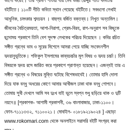
ভালো করেই। তার প্রমাণ পাওয়া যায় মেঘ ভাঙা রোদ্দুর গীতি কবিতার
বইটিতে। ১১০টি গীতি কবিতা স্থান পেয়েছে বইটিতে। সবগুলো লেখাই
আধূনিক, চমৎকার শব্দচয়ন । বাহুল্য বর্জিত বক্তব্য। নিখুত অন্তমিল।
জীবনের বৈচিত্রময়তা, আশা-নিরাশা, প্রেম-বিরহ, রাগ-অনুরাগ সব কিছুকে
ছন্দোময় প্রকাশে তিনি বেশ সুদক্ষ লেখকের পরিচয় দিয়েছেন । কবির রচিত
সঙ্গীত গ্রন্থে ভাব ও সুরের মিশেলে আমরা পেয়ে যাচ্ছি সংবেদনশীল
হৃদয়ানুভূতিকে। শফিকুল ইসলামের কাব্যচর্চ্চার মূল বিষয় ও হৃদয় চর্চ্চা। তিনি
বিষয়কে হৃদয় রসে জারিত করে প্রকাশে প্রাণান্ত হয়েছেন। এজন্যই তার এ
সঙ্গীত গ্রন্থে ও বিষয়ের মুক্তি ঘটেছে বিশেষভাবেই। তোমার হাসি দোলা
দিয়ে যাক বন্ধু অধরের কোণে আমার আখীজল ঢাকা থাক বন্ধু গোপনে।
তোমায় সুখী দেখলে আমি সব দুঃখ যাই ভুলে স্বপ্ন শুধু ছড়িয়ে থাক ও দুটি
নয়নে॥ [প্রকাশক- আগামী প্রকাশনী, ৩৬ বাংলাবাজার, ঢাকা-১১০০।
ফোন-৭১১১৩৩২, ৭১১০০২১। মোবাইল- ০১৮১৯২১৯০২৪ ] এছাড়া
www.rokomari.com থেকে অনলাইনে সরাসরি বইটি সংগ্রহ করা