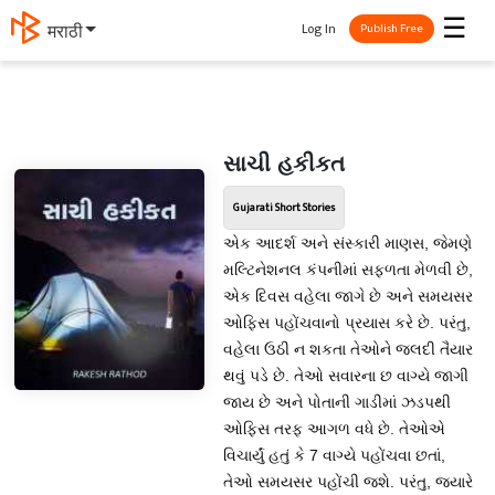
☰
Log In
मराठी
Publish Free
સાચી હકીકત
Gujarati Short Stories
એક આદર્શ અને સંસ્કારી માણસ, જેમણે
મલ્ટિનેશનલ કંપનીમાં સફળતા મેળવી છે,
એક દિવસ વહેલા જાગે છે અને સમયસર
ઓફિસ પહોંચવાનો પ્રયાસ કરે છે. પરંતુ,
વહેલા ઉઠી ન શકતા તેઓને જલદી તૈયાર
થવું પડે છે. તેઓ સવારના છ વાગ્યે જાગી
જાય છે અને પોતાની ગાડીમાં ઝડપથી
ઓફિસ તરફ આગળ વધે છે. તેઓએ
વિચાર્યું હતું કે 7 વાગ્યે પહોંચવા છતાં,
તેઓ સમયસર પહોંચી જશે. પરંતુ, જ્યારે