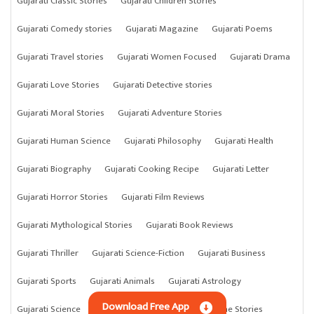
Gujarati Classic Stories
Gujarati Children Stories
Gujarati Comedy stories
Gujarati Magazine
Gujarati Poems
Gujarati Travel stories
Gujarati Women Focused
Gujarati Drama
Gujarati Love Stories
Gujarati Detective stories
Gujarati Moral Stories
Gujarati Adventure Stories
Gujarati Human Science
Gujarati Philosophy
Gujarati Health
Gujarati Biography
Gujarati Cooking Recipe
Gujarati Letter
Gujarati Horror Stories
Gujarati Film Reviews
Gujarati Mythological Stories
Gujarati Book Reviews
Gujarati Thriller
Gujarati Science-Fiction
Gujarati Business
Gujarati Sports
Gujarati Animals
Gujarati Astrology
Download Free App
Gujarati Science
Gujarati Anything
Gujarati Crime Stories