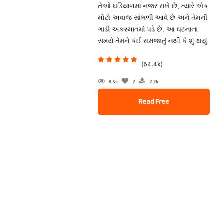
તેઓ ઘડિયાળમાં નજર રાખે છે, ત્યારે એક
મોટો અવાજ સાંભળી આવે છે અને તેમની
ગાડી અકસ્માતમાં પડે છે. આ ઘટનાના
સમયે તેમને કંઈ સમજાતું નથી કે શું થયું.
(64.4k)
8.5k
2
2.2k
Read Free