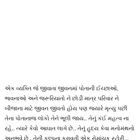
એક વ્યક્તિ જે જીવાતા જીવનમાં પોતાની ઈચ્છાઓ,
ભાવનાઓ અને જરૂરિયાતો ને છોડી માત્ર પરિવાર ને
બીજાના માટે જીવન જીવતો હોય પણ જ્યારે મૃત્યુ પછી
તેના પોતાનાજ લોકો તેને ભૂલી જાય.. તેનું કંઈ મહત્વ ના
રહે.. ત્યારે કેવો આઘાત લાગે છે.. તેનું હૃદય કેવા મનોમંથનો
અનુભવે છે.. તેની કલ્પના કરાવતી એક રોમાંચક સ્ટોરી...