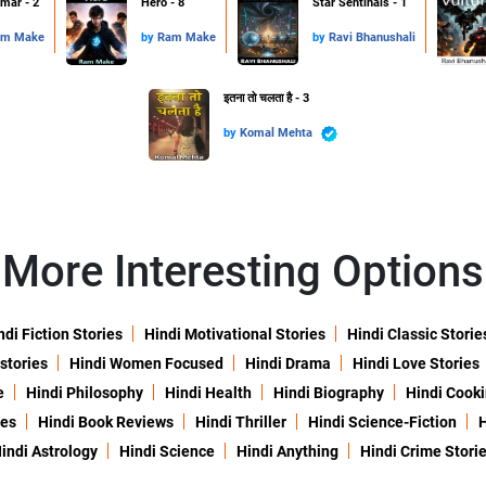
mar - 2
Hero - 8
Star Sentinals - 1
m Make
by
Ram Make
by
Ravi Bhanushali
इतना तो चलता है - 3
by
Komal Mehta
More Interesting Options
ndi Fiction Stories
Hindi Motivational Stories
Hindi Classic Storie
 stories
Hindi Women Focused
Hindi Drama
Hindi Love Stories
e
Hindi Philosophy
Hindi Health
Hindi Biography
Hindi Cook
ies
Hindi Book Reviews
Hindi Thriller
Hindi Science-Fiction
H
indi Astrology
Hindi Science
Hindi Anything
Hindi Crime Stori