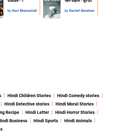
Vulture - 1
नेहरू फाइल्स - भूल-85
by
Ravi Bhanushali
by
Rachel Abraham
s
Hindi Children Stories
Hindi Comedy stories
Hindi Detective stories
Hindi Moral Stories
ing Recipe
Hindi Letter
Hindi Horror Stories
indi Business
Hindi Sports
Hindi Animals
es