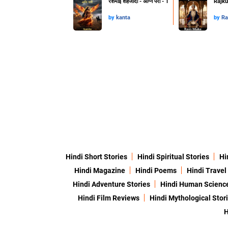
रेशमाई शहजादों - अग्नि परी - 1
Rajku
by
kanta
by
Ra
Hindi Short Stories
Hindi Spiritual Stories
Hi
Hindi Magazine
Hindi Poems
Hindi Travel
Hindi Adventure Stories
Hindi Human Scienc
Hindi Film Reviews
Hindi Mythological Stor
H