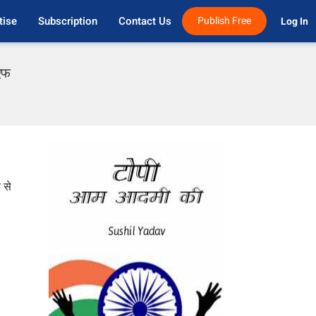
tise
Subscription
Contact Us
Publish Free
Log In 
ीएफ
 से