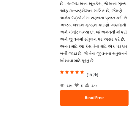
છે - અજય ખન્ના ખૂનકેસ, જે ખન્ના ગ્રુપ
ઑફ ઇન્ડસ્ટ્રીઝના માલિક છે, જેમણે
અનેક ઉદ્યોગોમાં સફળતા પ્રાપ્ત કરી છે.
અજય ખન્નાના મૃત્યુના કારણો અણધાર્યા
અને ગંભીર બન્યા છે, જે અનંતની નોકરી
અને જીવનમાં સંતુલન પર અસર કરે છે.
અનંત માટે આ કેસ તેના માટે એક પડકાર
બની જાય છે, જે તેના જીવનના સંતુલનને
ખોરવવા માટે પૂરતું છે.
(38.7k)
6.9k
5
2.4k
Read Free