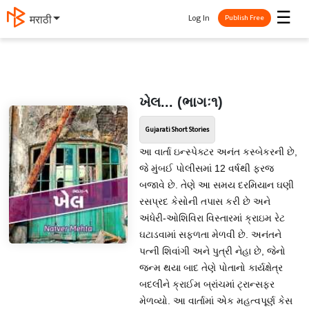
☰
Log In
मराठी
Publish Free
ખેલ... (ભાગઃ૧)
Gujarati Short Stories
આ વાર્તા ઇન્સ્પેક્ટર અનંત કસ્બેકરની છે,
જે મુંબઈ પોલીસમાં 12 વર્ષથી ફરજ
બજાવે છે. તેણે આ સમય દરમિયાન ઘણી
રસપ્રદ કેસોની તપાસ કરી છે અને
અંધેરી-ઓશિવિરા વિસ્તારમાં ક્રાઇમ રેટ
ઘટાડવામાં સફળતા મેળવી છે. અનંતને
પત્ની શિવાંગી અને પુત્રી નેહા છે, જેનો
જન્મ થયા બાદ તેણે પોતાનો કાર્યક્ષેત્ર
બદલીને ક્રાઈમ બ્રાંચમાં ટ્રાન્સફર
મેળવ્યો. આ વાર્તામાં એક મહત્વપૂર્ણ કેસ