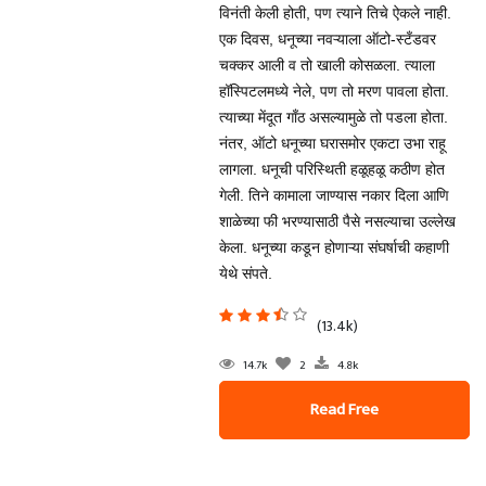
विनंती केली होती, पण त्याने तिचे ऐकले नाही.
एक दिवस, धनूच्या नवऱ्याला ऑटो-स्टँडवर
चक्कर आली व तो खाली कोसळला. त्याला
हॉस्पिटलमध्ये नेले, पण तो मरण पावला होता.
त्याच्या मेंदूत गाँठ असल्यामुळे तो पडला होता.
नंतर, ऑटो धनूच्या घरासमोर एकटा उभा राहू
लागला. धनूची परिस्थिती हळूहळू कठीण होत
गेली. तिने कामाला जाण्यास नकार दिला आणि
शाळेच्या फी भरण्यासाठी पैसे नसल्याचा उल्लेख
केला. धनूच्या कडून होणाऱ्या संघर्षाची कहाणी
येथे संपते.
(13.4k)
14.7k
2
4.8k
Read Free