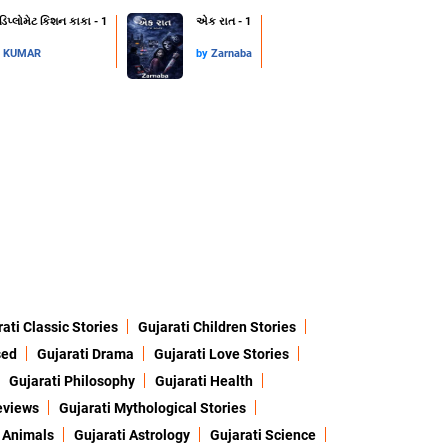
 ડિપ્લોમેટ કિશન કાકા - 1
એક રાત - 1
L KUMAR
by
Zarnaba
ati Classic Stories
Gujarati Children Stories
sed
Gujarati Drama
Gujarati Love Stories
Gujarati Philosophy
Gujarati Health
eviews
Gujarati Mythological Stories
 Animals
Gujarati Astrology
Gujarati Science