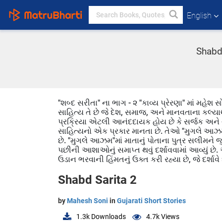
English
Shabd 
"શબ્દ સરીતા" ના ભાગ - ૨ "કાવ્ય પ્રેરણા" માં મહેશ 
સાહિત્ય તે છે જે દેશ, સમાજ, અને માનવતાના કલ્યા
પ્રક્રિયા એટલી આનંદદાયક હોય છે કે સર્જક અને 
સાહિત્યનો એક પ્રકાર માનતા છે. તેઓ "મુગલે આઝમ" 
છે. "મુગલે આઝમ"માં માતાનું પોતાના પુત્ર સલીમને જ
પછીની આશાઓનું સમાપ્ત થવું દર્શાવવામાં આવ્યું છ
ઉડાન ભરવાની હિંમતનું ઉક્ત કરી રહ્યા છે, જે દર્શાવે 
Shabd Sarita 2
by
Mahesh Soni
in
Gujarati Short Stories
1.3k
Downloads
4.7k
Views