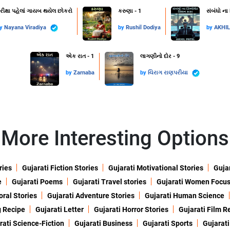
રીક્ષા પહેલાં ગાયબ થયેલ છોકરો
કરુણા - 1
સંબંધો ના
by
Nayana Viradiya
by
Rushil Dodiya
by
AKHI
એક રાત - 1
લાગણીનો દોર - 9
by
Zarnaba
by
ચિરાગ રાણપરીયા
More Interesting Options
ries
Gujarati Fiction Stories
Gujarati Motivational Stories
Gujar
e
Gujarati Poems
Gujarati Travel stories
Gujarati Women Focu
oral Stories
Gujarati Adventure Stories
Gujarati Human Science
g Recipe
Gujarati Letter
Gujarati Horror Stories
Gujarati Film R
rati Science-Fiction
Gujarati Business
Gujarati Sports
Gujarati