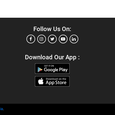
Follow Us On:
Download Our App :
ia
.