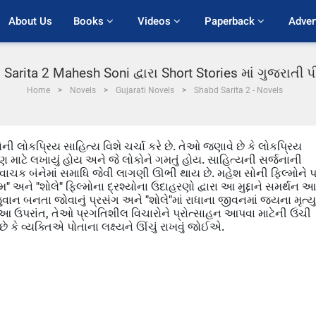
About Us
Books 
Videos 
Paperback 
Adver
Sarita 2 Mahesh Soni દ્વારા Short Stories માં ગુજરાતી
Home
Novels
Gujarati Novels
Shabd Sarita 2 - Novels
સોની લોકપ્રિય સાહિત્ય વિશે ચર્ચા કરે છે. તેઓ જણાવે છે કે લોકપ્રિય
ણ માટે લખાયું હોય અને જે લોકોને ગમતું હોય. સાહિત્યની સર્જનાની
વાચક બંનેમાં સમાધિ જેવી લાગણી ઊભી થાય છે. મહેશ સોની ફિલ્મોને
અને "શોલે" ફિલ્મોના દ્રશ્યોના ઉદાહરણો દ્વારા આ મુદ્દાને સમર્થન આ
ુવાન બનતા જોવાનું પ્રસંગ અને "શોલે"માં રાધાના જીવનમાં જયના મૃત્યુ
ે. આ ઉપરાંત, તેઓ પ્રગતિશીલ વિચારોને પ્રોત્સાહન આપવા માટેની ઉંચી
છે કે વ્યક્તિએ પોતાના લક્ષ્યને ઊંચું રાખવું જોઈએ.