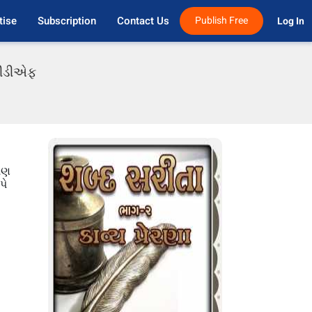
tise
Subscription
Contact Us
Publish Free
Log In 
 પીડીએફ
 પણ
પે