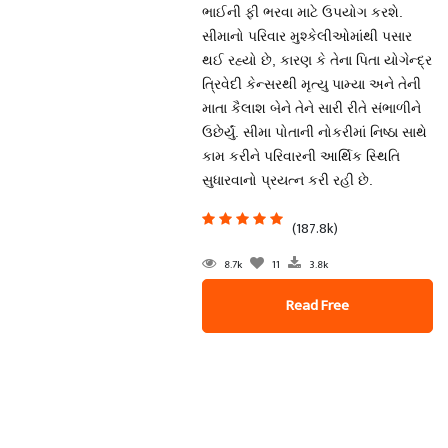
ભાઈની ફી ભરવા માટે ઉપયોગ કરશે.
સીમાનો પરિવાર મુશ્કેલીઓમાંથી પસાર
થઈ રહ્યો છે, કારણ કે તેના પિતા યોગેન્દ્ર
ત્રિવેદી કેન્સરથી મૃત્યુ પામ્યા અને તેની
માતા કૈલાશ બેને તેને સારી રીતે સંભાળીને
ઉછેર્યું. સીમા પોતાની નોકરીમાં નિષ્ઠા સાથે
કામ કરીને પરિવારની આર્થિક સ્થિતિ
સુધારવાનો પ્રયત્ન કરી રહી છે.
(187.8k)
8.7k
11
3.8k
Read Free