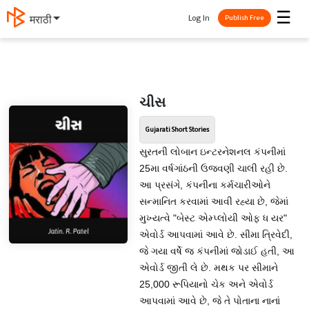
☰
Log In
मराठी
Publish Free
ચીસ
Gujarati Short Stories
સુરતની લોબાન ઇન્ટરનેશનલ કંપનીમાં
25મા વર્ષગાંઠની ઉજવણી ચાલી રહી છે.
આ પ્રસંગે, કંપનીના કર્મચારીઓને
સન્માનિત કરવામાં આવી રહ્યા છે, જેમાં
મુખ્યત્વે "બેસ્ટ એમ્પ્લોયી ઓફ ધ યર"
એવોર્ડ આપવામાં આવે છે. સીમા ત્રિવેદી,
જે ગયા વર્ષે જ કંપનીમાં જોડાઈ હતી, આ
એવોર્ડ જીતી લે છે. મથક પર સીમાને
25,000 રૂપિયાનો ચેક અને એવોર્ડ
આપવામાં આવે છે, જે તે પોતાના નાનાં