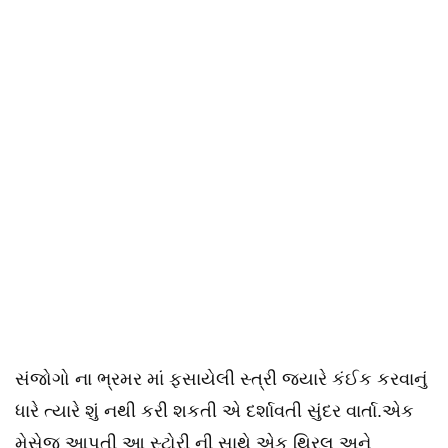
સંજોગો ના ભ્રમર માં ફસાયેલી સ્ત્રી જ્યારે કંઈક કરવાનું
ધારે ત્યારે શું નથી કરી શકતી એ દર્શાવતી સુંદર વાર્તા.એક
મેસેજ આપતી આ સ્ટોરી ની સાથે એક થ્રિલ અને