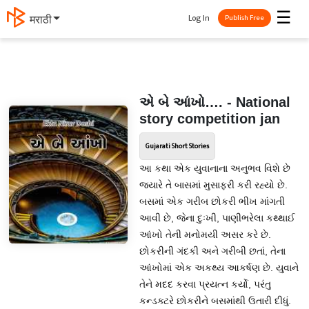
☰
Log In
मराठी
Publish Free
એ બે આંખો…. - National
story competition jan
Gujarati Short Stories
આ કથા એક યુવાનાના અનુભવ વિશે છે
જ્યારે તે બાસમાં મુસાફરી કરી રહ્યો છે.
બસમાં એક ગરીબ છોકરી ભીખ માંગતી
આવી છે, જેના દુઃખી, પાણીભરેલા કથ્થાઈ
આંખો તેની મનોમયી અસર કરે છે.
છોકરીની ગંદકી અને ગરીબી છતાં, તેના
આંખોમાં એક અકથ્ય આકર્ષણ છે. યુવાને
તેને મદદ કરવા પ્રયત્ન કર્યો, પરંતુ
કન્ડક્ટરે છોકરીને બસમાંથી ઉતારી દીધું.