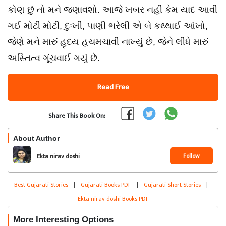
કોણ છું તો મને જણાવશો. આજે ખબર નહીં કેમ યાદ આવી
ગઈ મોટી મોટી, દુઃખી, પાણી ભરેલી એ બે કથ્થાઈ આંખો,
જેણે મને મારું હૃદય હચમચાવી નાખ્યું છે, જેને લીધે મારું
અસ્તિત્વ ગૂંચવાઈ ગયું છે.
Read Free
Share This Book On:
About Author
Follow
Ekta nirav doshi
Best Gujarati Stories
|
Gujarati Books PDF
|
Gujarati Short Stories
|
Ekta nirav doshi Books PDF
More Interesting Options