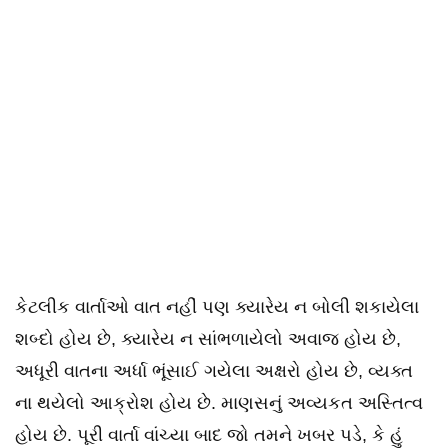
કેટલીક વાર્તાઓ વાત નહીં પણ ક્યારેય ન બોલી શકાયેલા
શબ્દો હોય છે, ક્યારેય ન સાંભળાયેલો અવાજ હોય છે,
અધૂરી વાતના અર્ધા ભૂંસાઈ ગયેલા અક્ષરો હોય છે, વ્યક્ત
ના થયેલો આક્રોશ હોય છે. માણસનું અવ્યકત અસ્તિત્વ
હોય છે. પૂરી વાર્તા વાંચ્યા બાદ જો તમને ખબર પડે, કે હું