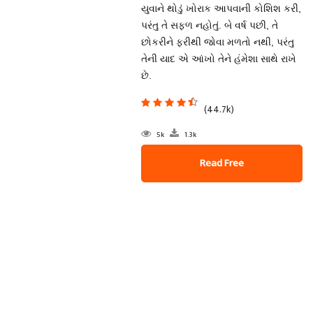
યુવાને થોડું ખોરાક આપવાની કોશિશ કરી,
પરંતુ તે સફળ નહોતું. બે વર્ષ પછી, તે
છોકરીને ફરીથી જોવા મળતો નથી, પરંતુ
તેની યાદ એ આંખો તેને હંમેશા સાથે રાખે
છે.
(44.7k)
5k
1.3k
Read Free