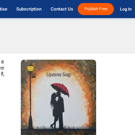
tise
Subscription
Contact Us
Publish Free
Log In 
ें
ाता
है,