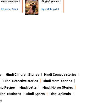
नफरत वाला इश्क - 1
तेरे हो गये हम - भाग 1
by
princi Saini
by
siddhi patel
s
Hindi Children Stories
Hindi Comedy stories
Hindi Detective stories
Hindi Moral Stories
ing Recipe
Hindi Letter
Hindi Horror Stories
indi Business
Hindi Sports
Hindi Animals
es