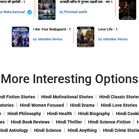
नारस की ख़ामोशी - 1
अरबपति वारिस से गुमनाम लड़की तक - भाग 1
by
Neha kariyaal
by
Fictional world
I Am Your Bodyguard - 1
Love Life - 1
by
shimbha Verma
by
shimbha Verma
More Interesting Options
ndi Fiction Stories
Hindi Motivational Stories
Hindi Classic Storie
 stories
Hindi Women Focused
Hindi Drama
Hindi Love Stories
e
Hindi Philosophy
Hindi Health
Hindi Biography
Hindi Cook
ies
Hindi Book Reviews
Hindi Thriller
Hindi Science-Fiction
H
indi Astrology
Hindi Science
Hindi Anything
Hindi Crime Stori