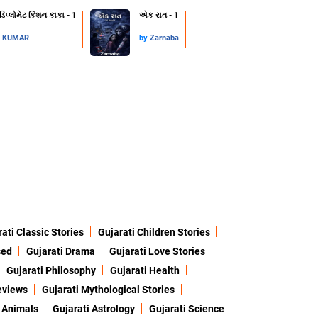
 ડિપ્લોમેટ કિશન કાકા - 1
એક રાત - 1
L KUMAR
by
Zarnaba
ati Classic Stories
Gujarati Children Stories
sed
Gujarati Drama
Gujarati Love Stories
Gujarati Philosophy
Gujarati Health
eviews
Gujarati Mythological Stories
 Animals
Gujarati Astrology
Gujarati Science