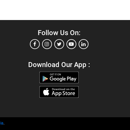
Follow Us On:
Download Our App :
ia
.