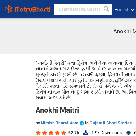
English
Anokhi Ma
"અનોખી મૈત્રી" કથા હિતેષ અને તેના નાનાના, દિન
નાનાને મળવા માટે ઉત્સાહથી આવે છે. નાનાના મનમાં હ
મૃત્યુને કારણે દુઃખી છે. 5.5 વર્ષ પહેલા, હિતેષની મ
ઉથલપાથલ મચી ગઈ હતી. દિનમણીરાય, હોંશિયાર અને 
તૈયારી કરવા માટે સમજાવે છે. તેઓ બંને વચ્ચે એક 
હિતેષ નાનાને પોતાના દુઃખમાં સાથી બનાવે છે. આ મિ
થવામાં મદદ કરે છે.
Anokhi Maitri
by
Nimish Bharat Vora
in
Gujarati Short Stories
62.7k
1.9k
Downloads