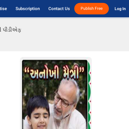
tise
Subscription
Contact Us
Publish Free
Log In 
ાતી પીડીએફ