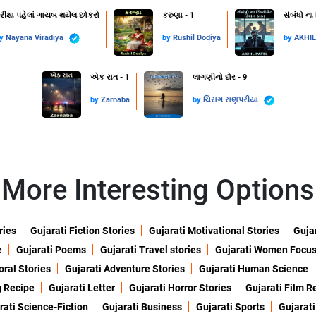
રીક્ષા પહેલાં ગાયબ થયેલ છોકરો
કરુણા - 1
સંબંધો ના
by
Nayana Viradiya
by
Rushil Dodiya
by
AKHI
એક રાત - 1
લાગણીનો દોર - 9
by
Zarnaba
by
ચિરાગ રાણપરીયા
More Interesting Options
ries
Gujarati Fiction Stories
Gujarati Motivational Stories
Gujar
e
Gujarati Poems
Gujarati Travel stories
Gujarati Women Focu
oral Stories
Gujarati Adventure Stories
Gujarati Human Science
g Recipe
Gujarati Letter
Gujarati Horror Stories
Gujarati Film R
rati Science-Fiction
Gujarati Business
Gujarati Sports
Gujarati