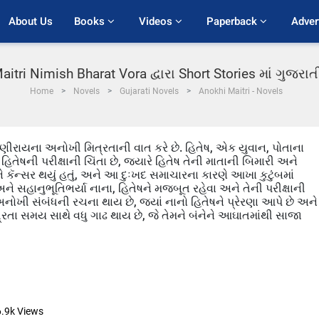
About Us
Books 
Videos 
Paperback 
Adver
itri Nimish Bharat Vora દ્વારા Short Stories માં ગુજર
Home
Novels
Gujarati Novels
Anokhi Maitri - Novels
મણીરાયના અનોખી મિત્રતાની વાત કરે છે. હિતેષ, એક યુવાન, પોતાના
િતેષની પરીક્ષાની ચિંતા છે, જ્યારે હિતેષ તેની માતાની બિમારી અને
ાતાને કૅન્સર થયું હતું, અને આ દુઃખદ સમાચારના કારણે આખા કુટુંબમાં
સહાનુભૂતિભર્યા નાના, હિતેષને મજબૂત રહેવા અને તેની પરીક્ષાની
અનોખી સંબંધની રચના થાય છે, જ્યાં નાનો હિતેષને પ્રેરણા આપે છે અને
ત્રતા સમય સાથે વધુ ગાઢ થાય છે, જે તેમને બંનેને આઘાતમાંથી સાજા
6.9k
Views