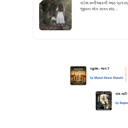
રઈશ મનીઆરની આઠ પ્રકરણમાં
જીવન એક સતત સંઘ...
રઘુવંશ - ભાગ 7
by
Mansi Desai Shastri
રામ તારી 
by
Rupes