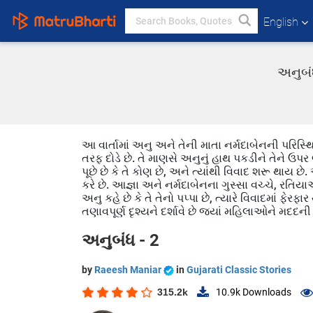
English
અનુબંધ
આ વાર્તામાં અનુ અને તેની માતા નર્મદાબેનની પરિસ
તરફ દોડે છે. તે માણસે અનુનું હાથ પકડીને તેને ઉપર 
પૂછે છે કે તે કોણ છે, અને ત્યાંથી વિવાદ શરૂ થાય 
કરે છે. આજ્ઞા અને નર્મદાબેનના ગુસ્સા વચ્ચે, રત
અનુ કહે છે કે તે તેનો પપ્પા છે, ત્યારે વિવાદમાં ફે
તણાવપૂર્ણ દૃશ્યને દર્શાવે છે જ્યાં મહિલાઓને મદ
અનુબંધ - 2
by
Raeesh Maniar
in
Gujarati Classic Stories
315.2k
10.9k
Downloads