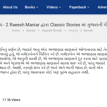
About Us
Books 
Videos 
Paperback 
Adver
 - 2 Raeesh Maniar દ્વારા Classic Stories માં ગુજરાતી
Home
Novels
Gujarati Novels
અનુબંધ - 2 - Novels
્થિતિનું વર્ણન છે, જ્યારે અનુ એક અજાણ્યા માણસને ઓળખાવવા માટે તે
લાવ્યું હતું, જે નર્મદાબેનને ચિંતિત કરે છે. નર્મદાબેન એ અજાણ્યા માણસ
છે. અમોલા, જે અનુની મમ્મી છે, એ અજાણ્યા માણસને દૂર કરવા માટે પ્રય
િયાએ અને ભૂપલાએ એ અજાણ્યા માણસને મારવા શરૂ કરે છે, પરંતુ જયારે
રફાર થાય છે. આથી, તરુણો શંકા કરે છે અને અંતે ભાગી જાય છે. વાર્તા એક
દની જરૂર હોય છે, પરંતુ આસપાસ કોઈ પણ પુરુષ સહાયક નથી.
17.5k
Views