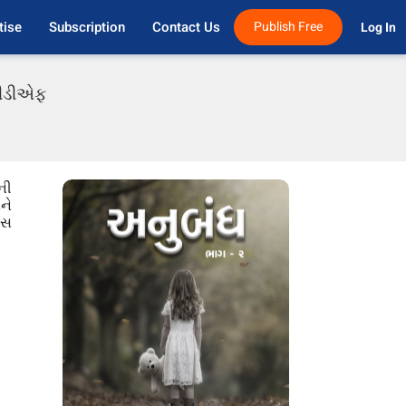
tise
Subscription
Contact Us
Publish Free
Log In 
 પીડીએફ
ની
ને
ાસ