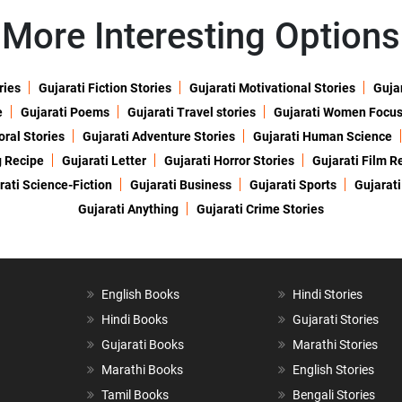
More Interesting Options
ries
Gujarati Fiction Stories
Gujarati Motivational Stories
Gujar
e
Gujarati Poems
Gujarati Travel stories
Gujarati Women Focu
oral Stories
Gujarati Adventure Stories
Gujarati Human Science
g Recipe
Gujarati Letter
Gujarati Horror Stories
Gujarati Film R
rati Science-Fiction
Gujarati Business
Gujarati Sports
Gujarati
Gujarati Anything
Gujarati Crime Stories
English Books
Hindi Stories
Hindi Books
Gujarati Stories
Gujarati Books
Marathi Stories
Marathi Books
English Stories
Tamil Books
Bengali Stories