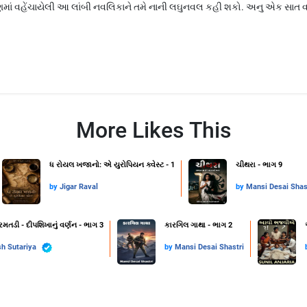
 વહેંચાયેલી આ લાંબી નવલિકાને તમે નાની લઘુનવલ કહી શકો. અનુ એક સાત વર
More Likes This
ધ રોયલ ખજાનો: એ યુરોપિયન ક્વેસ્ટ - 1
ચીથરા - ભાગ 9
by
Jigar Raval
by
Mansi Desai Shas
રમતડી - દીપશિખાનું વર્ણન - ભાગ 3
કારગિલ ગાથા - ભાગ 2
h Sutariya
by
Mansi Desai Shastri