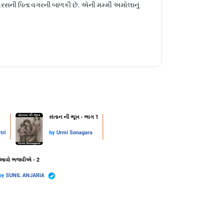
સની પિતા વગરની બાળકી છે. એની મમ્મી અમોલાનું
સંતાન ની ભૂખ - ભાગ 1
tri
by
Urmi Sonagara
આવો ભજવીએ - 2
by
SUNIL ANJARIA