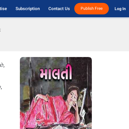
tise
Subscription
Contact Us
Publish Free
Log In 
ફ
છે,
,