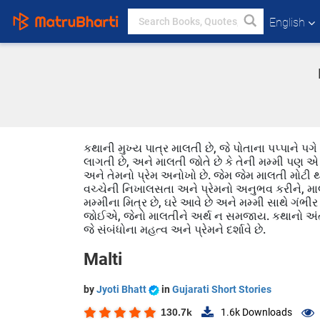
English
કથાની મુખ્ય પાત્ર માલતી છે, જે પોતાના પપ્પાને પગે 
લાગતી છે, અને માલતી જોતે છે કે તેની મમ્મી પણ એ 
અને તેમનો પ્રેમ અનોખો છે. જેમ જેમ માલતી મોટી થાય
વચ્ચેની નિખાલસતા અને પ્રેમનો અનુભવ કરીને, મ
મમ્મીના મિત્ર છે, ઘરે આવે છે અને મમ્મી સાથે ગંભીર
જોઈએ, જેનો માલતીને અર્થ ન સમજાય. કથાનો અંત 
જે સંબંધોના મહત્વ અને પ્રેમને દર્શાવે છે.
Malti
by
Jyoti Bhatt
in
Gujarati Short Stories
130.7k
1.6k
Downloads