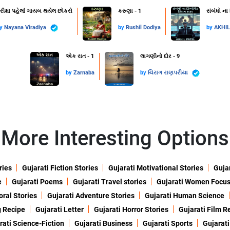
રીક્ષા પહેલાં ગાયબ થયેલ છોકરો
કરુણા - 1
સંબંધો ના
by
Nayana Viradiya
by
Rushil Dodiya
by
AKHI
એક રાત - 1
લાગણીનો દોર - 9
by
Zarnaba
by
ચિરાગ રાણપરીયા
More Interesting Options
ries
Gujarati Fiction Stories
Gujarati Motivational Stories
Gujar
e
Gujarati Poems
Gujarati Travel stories
Gujarati Women Focu
oral Stories
Gujarati Adventure Stories
Gujarati Human Science
g Recipe
Gujarati Letter
Gujarati Horror Stories
Gujarati Film R
rati Science-Fiction
Gujarati Business
Gujarati Sports
Gujarati