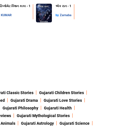
 ડિપ્લોમેટ કિશન કાકા - 1
એક રાત - 1
L KUMAR
by
Zarnaba
ati Classic Stories
Gujarati Children Stories
sed
Gujarati Drama
Gujarati Love Stories
Gujarati Philosophy
Gujarati Health
eviews
Gujarati Mythological Stories
 Animals
Gujarati Astrology
Gujarati Science