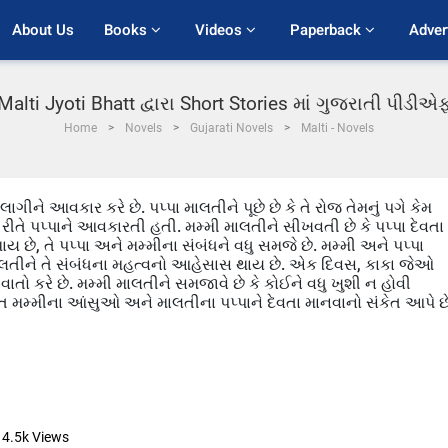
About Us
Books 
Videos 
Paperback 
Adver
Malti Jyoti Bhatt દ્વારા Short Stories માં ગુજરાતી પીડીએ
Home
Novels
Gujarati Novels
Malti - Novels
લાગીને આવકાર કરે છે. પપ્પા માલતીને પૂછે છે કે તે રોજ તેમનું પગે કેમ
રીતે પપ્પાને આવકારતી હતી. મમ્મી માલતીને સીખવતી છે કે પપ્પા દેવતા 
 છે, તે પપ્પા અને મમ્મીના સંબંધને વધુ સમજે છે. મમ્મી અને પપ્પા
ાલતીને તે સંબંધના મહત્વનો આહેસાસ થાય છે. એક દિવસ, કાકા જેઓ
 વાતો કરે છે. મમ્મી માલતીને સમજાવે છે કે કોઈને વધુ ખુશી ન હોવી
મમ્મીના આંસુઓ અને માલતીના પપ્પાને દેવતા માનવાનો સંકેત આપે છે
4.5k
Views