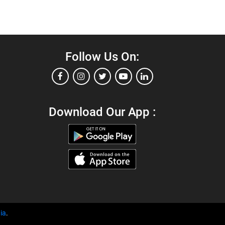
Follow Us On:
Download Our App :
ia
.