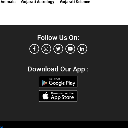
 Animals
Gujarati Astrology
Gujarati Science
Follow Us On:
Download Our App :
ia
.