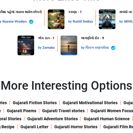
રીક્ષા પહેલાં ગાયબ થયેલ છોકરો
કરુણા - 1
સંબંધો ના
by
Nayana Viradiya
by
Rushil Dodiya
by
AKHI
એક રાત - 1
લાગણીનો દોર - 9
by
Zarnaba
by
ચિરાગ રાણપરીયા
More Interesting Options
ries
Gujarati Fiction Stories
Gujarati Motivational Stories
Gujar
e
Gujarati Poems
Gujarati Travel stories
Gujarati Women Focu
oral Stories
Gujarati Adventure Stories
Gujarati Human Science
g Recipe
Gujarati Letter
Gujarati Horror Stories
Gujarati Film R