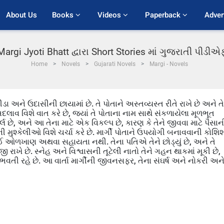
About Us
Books 
Videos 
Paperback 
Adver
Margi Jyoti Bhatt દ્વારા Short Stories માં ગુજરાતી પીડીએ
Home
Novels
Gujarati Novels
Margi - Novels
ન પીડા અને ઉદાસીની છાયામાં છે. તે પોતાને અસ્તવ્યસ્ત રીતે રાખે છે અને ત
બદલાવ વિશે વાત કરે છે, જ્યાં તે પોતાના નામ સાથે સંકળાયેલા મૂળભૂત
ર્લ છે, અને આ તેના માટે એક વિકલ્પ છે, કારણ કે તેને જીવવા માટે પૈસાન
ી મુશ્કેલીઓ વિશે ચર્ચા કરે છે. માર્ગી પોતાને ઉપયોગી બનાવવાની કોશિ
ને કોઈ ઓળખાણ અથવા સહાયતા નથી. તેના પતિએ તેને છોડ્યું છે, અને તે
 રાખે છે. સ્નેહ અને વિશ્વાસની તૂટેલી નાતો તેને ગહન થાકમાં મૂકી છે,
વતી રહે છે. આ વાર્તા માર્ગીની જીવનસફર, તેના સંઘર્ષ અને નોકરી અન