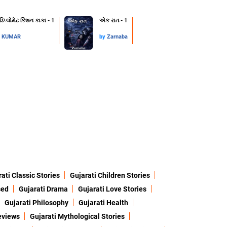
 ડિપ્લોમેટ કિશન કાકા - 1
એક રાત - 1
L KUMAR
by
Zarnaba
ati Classic Stories
Gujarati Children Stories
sed
Gujarati Drama
Gujarati Love Stories
Gujarati Philosophy
Gujarati Health
eviews
Gujarati Mythological Stories