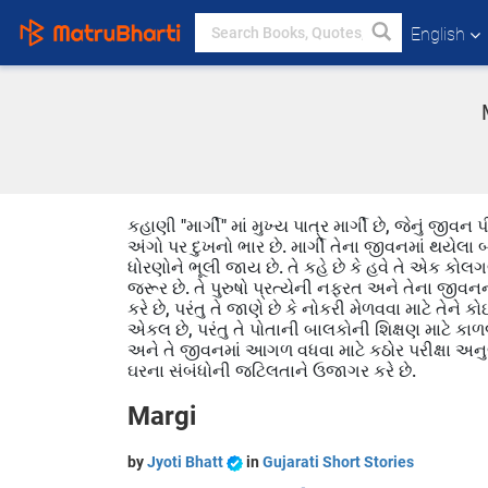
English
કહાણી "માર્ગી" માં મુખ્ય પાત્ર માર્ગી છે, જેનું જીવ
અંગો પર દુખનો ભાર છે. માર્ગી તેના જીવનમાં થયેલા 
ધોરણોને ભૂલી જાય છે. તે કહે છે કે હવે તે એક કોલગ
જરૂર છે. તે પુરુષો પ્રત્યેની નફરત અને તેના જીવનન
કરે છે, પરંતુ તે જાણે છે કે નોકરી મેળવવા માટે તે
એકલ છે, પરંતુ તે પોતાની બાલકોની શિક્ષણ માટે કાળજી
અને તે જીવનમાં આગળ વધવા માટે કઠોર પરીક્ષા અનુભ
ઘરના સંબંધોની જટિલતાને ઉજાગર કરે છે.
Margi
by
Jyoti Bhatt
in
Gujarati Short Stories