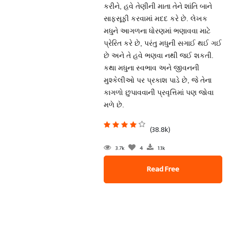
કરીને, હવે તેણીની માતા તેને શાંતિ બાને
સાફસૂફી કરવામાં મદદ કરે છે. લેખક
મધુને આગળના ધોરણમાં ભણાવવા માટે
પ્રેરિત કરે છે, પરંતુ મધુની સગાઈ થઈ ગઈ
છે અને તે હવે ભણવા નથી જઈ શકતી.
કથા મધુના સ્વભાવ અને જીવનની
મુશ્કેલીઓ પર પ્રકાશ પાડે છે, જે તેના
કાગળો છુપાવવાની પ્રવૃત્તિમાં પણ જોવા
મળે છે.
(38.8k)
3.7k
4
1.1k
Read Free