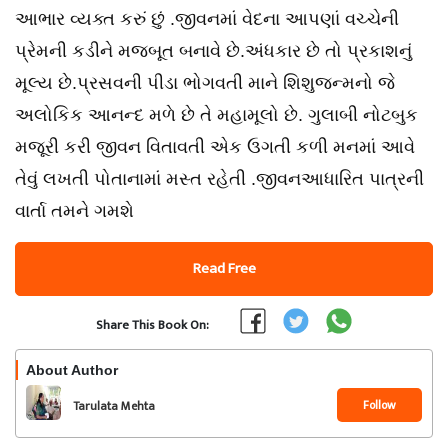
આભાર વ્યક્ત કરું છું .જીવનમાં વેદના આપણાં વચ્ચેની
પ્રેમની કડીને મજબૂત બનાવે છે.અંધકાર છે તો પ્રકાશનું
મૂલ્ય છે.પ્રસવની પીડા ભોગવતી માને શિશુજન્મનો જે
અલોકિક આનન્દ મળે છે તે મહામૂલો છે. ગુલાબી નોટબુક
મજૂરી કરી જીવન વિતાવતી એક ઉગતી કળી મનમાં આવે
તેવું લખતી પોતાનામાં મસ્ત રહેતી .જીવનઆધારિત પાત્રની
વાર્તા તમને ગમશે
Read Free
Share This Book On:
About Author
Follow
Tarulata Mehta