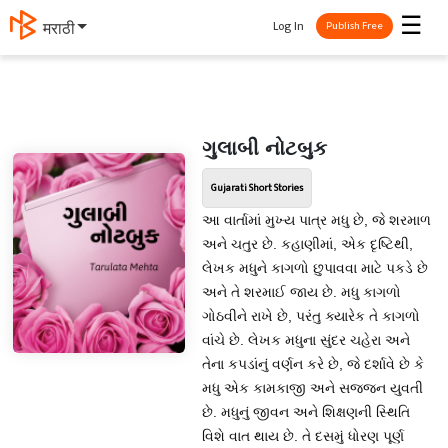
☰
Log In
मराठी
Publish Free
ગુલાબી નોટબુક
Gujarati Short Stories
આ વાર્તામાં મુખ્ય પાત્ર મધુ છે, જે શરમાળ
અને ચતુર છે. કહાણીમાં, એક દૃષ્ટિથી,
લેખક મધુને કાગળો છુપાવવા માટે પકડે છે
અને તે શરમાઈ જાય છે. મધુ કાગળો
ગોઠવીને રાખે છે, પરંતુ ક્યારેક તે કાગળો
વાંચે છે. લેખક મધુના સુંદર ચહેરા અને
તેના કપડાંનું વર્ણન કરે છે, જે દર્શાવે છે કે
મધુ એક કામકાજી અને સજ્જન યુવતી
છે. મધુનું જીવન અને શિક્ષણની સ્થિતિ
વિશે વાત થાય છે. તે દસમું ધોરણ પૂર્ણ