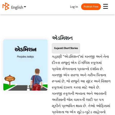
☰
Log In
English
Publish Free
એડમિશન
Gujarati Short Stories
કહાણી "એડમિશન"માં કાનજી અને તેના
દીકરા રાજુનું એક ઈંગલિશ સ્કૂલમાં
પ્રવેશ મેળવવાના પ્રયત્નો દર્શાય છે.
કાનજી એક સરળા અને ગરીબ પિતાના
રૂપમાં છે, જે રાજુને આ સુંદર અને વિશાળ
સ્કૂલમાં દાખલ કરવા માટે આવે છે.
કાનજી સ્કૂલની ભવ્યતા અને આરસની
અરીસાની જેમ ચમકતી લાદી પર પગ
મૂકીને પ્રભાવિત થાય છે. તેઓ ઓફિસમાં
પ્રવેશતા જ એક સુટેડ-બુટેડ સાહેબનો